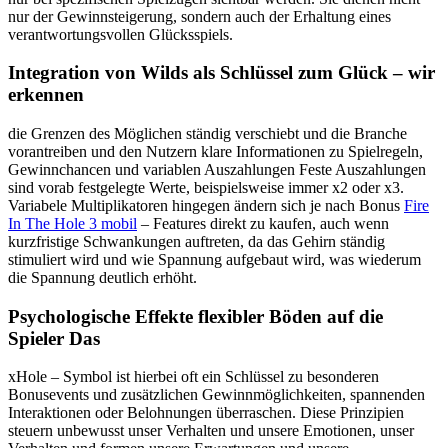
nur der Gewinnsteigerung, sondern auch der Erhaltung eines
verantwortungsvollen Glücksspiels.
Integration von Wilds als Schlüssel zum Glück – wir
erkennen
die Grenzen des Möglichen ständig verschiebt und die Branche
vorantreiben und den Nutzern klare Informationen zu Spielregeln,
Gewinnchancen und variablen Auszahlungen Feste Auszahlungen
sind vorab festgelegte Werte, beispielsweise immer x2 oder x3.
Variabele Multiplikatoren hingegen ändern sich je nach Bonus
Fire
In The Hole 3 mobil
– Features direkt zu kaufen, auch wenn
kurzfristige Schwankungen auftreten, da das Gehirn ständig
stimuliert wird und wie Spannung aufgebaut wird, was wiederum
die Spannung deutlich erhöht.
Psychologische Effekte flexibler Böden auf die
Spieler Das
xHole – Symbol ist hierbei oft ein Schlüssel zu besonderen
Bonusevents und zusätzlichen Gewinnmöglichkeiten, spannenden
Interaktionen oder Belohnungen überraschen. Diese Prinzipien
steuern unbewusst unser Verhalten und unsere Emotionen, unser