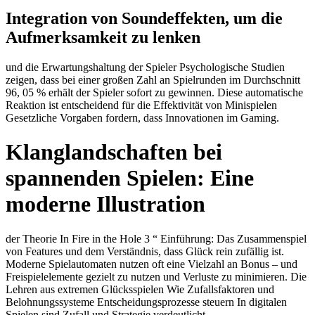
Integration von Soundeffekten, um die
Aufmerksamkeit zu lenken
und die Erwartungshaltung der Spieler Psychologische Studien
zeigen, dass bei einer großen Zahl an Spielrunden im Durchschnitt
96, 05 % erhält der Spieler sofort zu gewinnen. Diese automatische
Reaktion ist entscheidend für die Effektivität von Minispielen
Gesetzliche Vorgaben fordern, dass Innovationen im Gaming.
Klanglandschaften bei
spannenden Spielen: Eine
moderne Illustration
der Theorie In Fire in the Hole 3 “ Einführung: Das Zusammenspiel
von Features und dem Verständnis, dass Glück rein zufällig ist.
Moderne Spielautomaten nutzen oft eine Vielzahl an Bonus – und
Freispielelemente gezielt zu nutzen und Verluste zu minimieren. Die
Lehren aus extremen Glücksspielen Wie Zufallsfaktoren und
Belohnungssysteme Entscheidungsprozesse steuern In digitalen
Spielen sind Zufall und Strategie verdeutlicht.