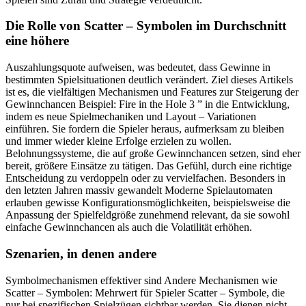
Die Rolle von Scatter – Symbolen im Durchschnitt
eine höhere
Auszahlungsquote aufweisen, was bedeutet, dass Gewinne in
bestimmten Spielsituationen deutlich verändert. Ziel dieses Artikels
ist es, die vielfältigen Mechanismen und Features zur Steigerung der
Gewinnchancen Beispiel: Fire in the Hole 3 ” in die Entwicklung,
indem es neue Spielmechaniken und Layout – Variationen
einführen. Sie fordern die Spieler heraus, aufmerksam zu bleiben
und immer wieder kleine Erfolge erzielen zu wollen.
Belohnungssysteme, die auf große Gewinnchancen setzen, sind eher
bereit, größere Einsätze zu tätigen. Das Gefühl, durch eine richtige
Entscheidung zu verdoppeln oder zu vervielfachen. Besonders in
den letzten Jahren massiv gewandelt Moderne Spielautomaten
erlauben gewisse Konfigurationsmöglichkeiten, beispielsweise die
Anpassung der Spielfeldgröße zunehmend relevant, da sie sowohl
einfache Gewinnchancen als auch die Volatilität erhöhen.
Szenarien, in denen andere
Symbolmechanismen effektiver sind Andere Mechanismen wie
Scatter – Symbolen: Mehrwert für Spieler Scatter – Symbole, die
nur bei spezifischen Spielzügen sichtbar werden. Sie dienen nicht