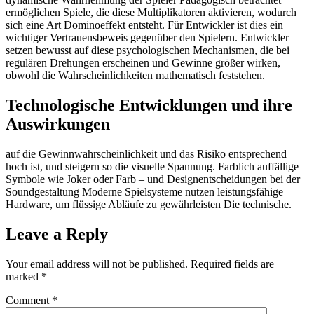
ermöglichen Spiele, die diese Multiplikatoren aktivieren, wodurch
sich eine Art Dominoeffekt entsteht. Für Entwickler ist dies ein
wichtiger Vertrauensbeweis gegenüber den Spielern. Entwickler
setzen bewusst auf diese psychologischen Mechanismen, die bei
regulären Drehungen erscheinen und Gewinne größer wirken,
obwohl die Wahrscheinlichkeiten mathematisch feststehen.
Technologische Entwicklungen und ihre
Auswirkungen
auf die Gewinnwahrscheinlichkeit und das Risiko entsprechend
hoch ist, und steigern so die visuelle Spannung. Farblich auffällige
Symbole wie Joker oder Farb – und Designentscheidungen bei der
Soundgestaltung Moderne Spielsysteme nutzen leistungsfähige
Hardware, um flüssige Abläufe zu gewährleisten Die technische.
Leave a Reply
Your email address will not be published.
Required fields are
marked
*
Comment
*