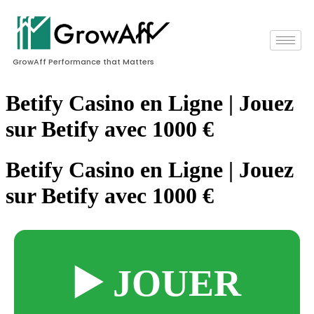
GrowAff Performance that Matters
Betify Casino en Ligne | Jouez
sur Betify avec 1000 €
Betify Casino en Ligne | Jouez
sur Betify avec 1000 €
▶️ JOUER