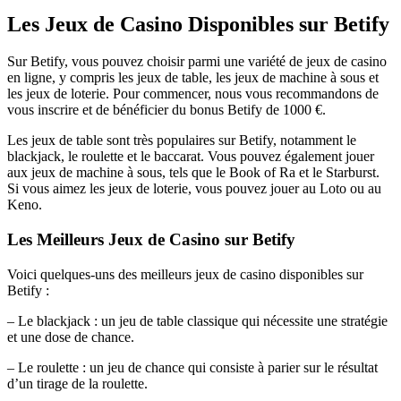
Les Jeux de Casino Disponibles sur Betify
Sur Betify, vous pouvez choisir parmi une variété de jeux de casino
en ligne, y compris les jeux de table, les jeux de machine à sous et
les jeux de loterie. Pour commencer, nous vous recommandons de
vous inscrire et de bénéficier du bonus Betify de 1000 €.
Les jeux de table sont très populaires sur Betify, notamment le
blackjack, le roulette et le baccarat. Vous pouvez également jouer
aux jeux de machine à sous, tels que le Book of Ra et le Starburst.
Si vous aimez les jeux de loterie, vous pouvez jouer au Loto ou au
Keno.
Les Meilleurs Jeux de Casino sur Betify
Voici quelques-uns des meilleurs jeux de casino disponibles sur
Betify :
– Le blackjack : un jeu de table classique qui nécessite une stratégie
et une dose de chance.
– Le roulette : un jeu de chance qui consiste à parier sur le résultat
d’un tirage de la roulette.