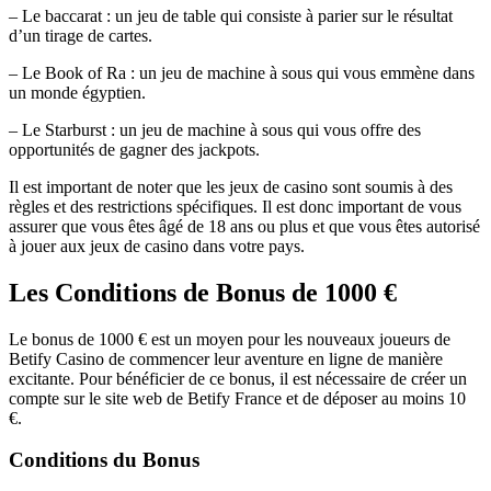
– Le baccarat : un jeu de table qui consiste à parier sur le résultat
d’un tirage de cartes.
– Le Book of Ra : un jeu de machine à sous qui vous emmène dans
un monde égyptien.
– Le Starburst : un jeu de machine à sous qui vous offre des
opportunités de gagner des jackpots.
Il est important de noter que les jeux de casino sont soumis à des
règles et des restrictions spécifiques. Il est donc important de vous
assurer que vous êtes âgé de 18 ans ou plus et que vous êtes autorisé
à jouer aux jeux de casino dans votre pays.
Les Conditions de Bonus de 1000 €
Le bonus de 1000 € est un moyen pour les nouveaux joueurs de
Betify Casino de commencer leur aventure en ligne de manière
excitante. Pour bénéficier de ce bonus, il est nécessaire de créer un
compte sur le site web de Betify France et de déposer au moins 10
€.
Conditions du Bonus