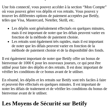
Une fois connecté, vous pouvez accéder à la section “Mon Compte”
où vous pouvez gérer vos dépôts et vos retraits. Vous pouvez y
trouver les différentes options de paiement acceptées par Betify,
telles que Visa, Mastercard, Neteller, Skrill, etc.
Les dépôts sont généralement effectués en quelques minutes,
mais il est important de noter que les délais peuvent varier en
fonction de la méthode de paiement choisie.
Les retraits sont également très rapides, mais il est important
de noter que les délais peuvent varier en fonction de la
méthode de paiement choisie et de la disponibilité des fonds.
Il est également important de noter que Betify offre un bonus de
bienvenue de 1000 € pour les nouveaux joueurs, ce qui peut être
utilisé pour faire des dépôts et des retraits. Il est donc important de
vérifier les conditions de ce bonus avant de le utiliser.
En résumé, les dépôts et les retraits sur Betify sont très faciles à faire
et peuvent être effectués en quelques minutes. Il est important de
noter les délais de traitement et de vérifier les conditions du bonus de
bienvenue avant de le utiliser.
Les Moyens de Sécurité sur Betify