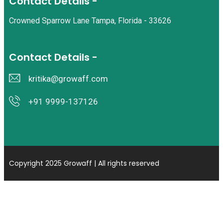
Contact Details -
Crowned Sparrow Lane Tampa, Florida - 33626
Contact Details -
kritika@growaff.com
+91 9999-137126
Copyright 2025 Growaff | All rights reserved