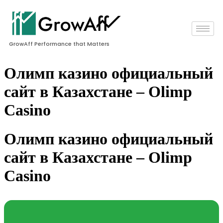
GrowAff Performance that Matters
Олимп казино официальный
сайт в Казахстане – Olimp
Casino
Олимп казино официальный
сайт в Казахстане – Olimp
Casino