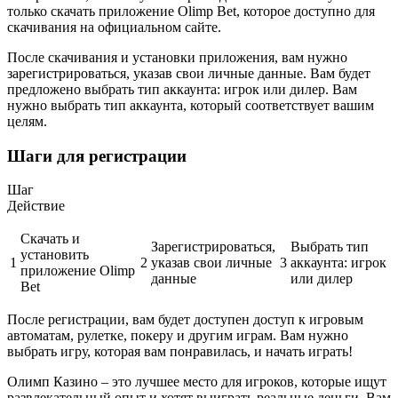
только скачать приложение Olimp Bet, которое доступно для
скачивания на официальном сайте.
После скачивания и установки приложения, вам нужно
зарегистрироваться, указав свои личные данные. Вам будет
предложено выбрать тип аккаунта: игрок или дилер. Вам
нужно выбрать тип аккаунта, который соответствует вашим
целям.
Шаги для регистрации
Шаг
Действие
Скачать и
Зарегистрироваться,
Выбрать тип
установить
1
2
указав свои личные
3
аккаунта: игрок
приложение Olimp
данные
или дилер
Bet
После регистрации, вам будет доступен доступ к игровым
автоматам, рулетке, покеру и другим играм. Вам нужно
выбрать игру, которая вам понравилась, и начать играть!
Олимп Казино – это лучшее место для игроков, которые ищут
развлекательный опыт и хотят выиграть реальные деньги. Вам