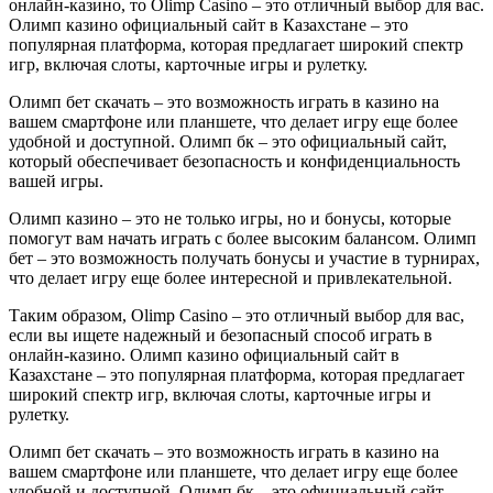
онлайн-казино, то Olimp Casino – это отличный выбор для вас.
Олимп казино официальный сайт в Казахстане – это
популярная платформа, которая предлагает широкий спектр
игр, включая слоты, карточные игры и рулетку.
Олимп бет скачать – это возможность играть в казино на
вашем смартфоне или планшете, что делает игру еще более
удобной и доступной. Олимп бк – это официальный сайт,
который обеспечивает безопасность и конфиденциальность
вашей игры.
Олимп казино – это не только игры, но и бонусы, которые
помогут вам начать играть с более высоким балансом. Олимп
бет – это возможность получать бонусы и участие в турнирах,
что делает игру еще более интересной и привлекательной.
Таким образом, Olimp Casino – это отличный выбор для вас,
если вы ищете надежный и безопасный способ играть в
онлайн-казино. Олимп казино официальный сайт в
Казахстане – это популярная платформа, которая предлагает
широкий спектр игр, включая слоты, карточные игры и
рулетку.
Олимп бет скачать – это возможность играть в казино на
вашем смартфоне или планшете, что делает игру еще более
удобной и доступной. Олимп бк – это официальный сайт,