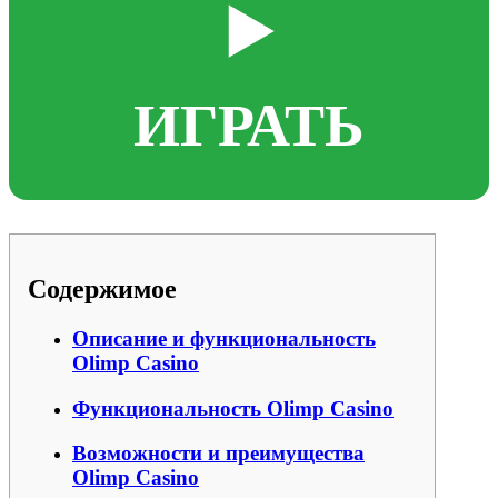
▶️
ИГРАТЬ
Содержимое
Описание и функциональность
Olimp Casino
Функциональность Olimp Casino
Возможности и преимущества
Olimp Casino