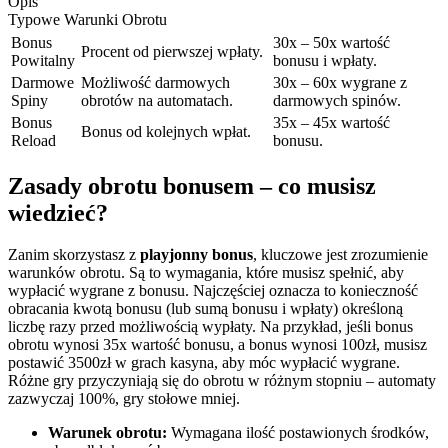
Opis
Typowe Warunki Obrotu
Bonus
30x – 50x wartość
Procent od pierwszej wpłaty.
Powitalny
bonusu i wpłaty.
Darmowe
Możliwość darmowych
30x – 60x wygrane z
Spiny
obrotów na automatach.
darmowych spinów.
Bonus
35x – 45x wartość
Bonus od kolejnych wpłat.
Reload
bonusu.
Zasady obrotu bonusem – co musisz
wiedzieć?
Zanim skorzystasz z
playjonny bonus
, kluczowe jest zrozumienie
warunków obrotu. Są to wymagania, które musisz spełnić, aby
wypłacić wygrane z bonusu. Najczęściej oznacza to konieczność
obracania kwotą bonusu (lub sumą bonusu i wpłaty) określoną
liczbę razy przed możliwością wypłaty. Na przykład, jeśli bonus
obrotu wynosi 35x wartość bonusu, a bonus wynosi 100zł, musisz
postawić 3500zł w grach kasyna, aby móc wypłacić wygrane.
Różne gry przyczyniają się do obrotu w różnym stopniu – automaty
zazwyczaj 100%, gry stołowe mniej.
Warunek obrotu:
Wymagana ilość postawionych środków,