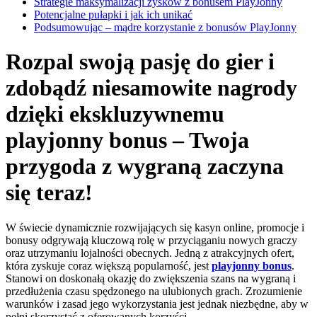
Strategie maksymalizacji zysków z bonusem PlayJonny
Potencjalne pułapki i jak ich unikać
Podsumowując – mądre korzystanie z bonusów PlayJonny
Rozpal swoją pasję do gier i
zdobądź niesamowite nagrody
dzięki ekskluzywnemu
playjonny bonus – Twoja
przygoda z wygraną zaczyna
się teraz!
W świecie dynamicznie rozwijających się kasyn online, promocje i
bonusy odgrywają kluczową rolę w przyciąganiu nowych graczy
oraz utrzymaniu lojalności obecnych. Jedną z atrakcyjnych ofert,
która zyskuje coraz większą popularność, jest
playjonny bonus
.
Stanowi on doskonałą okazję do zwiększenia szans na wygraną i
przedłużenia czasu spędzonego na ulubionych grach. Zrozumienie
warunków i zasad jego wykorzystania jest jednak niezbędne, aby w
pełni skorzystać z oferowanych korzyści.