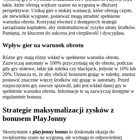
takie, które oferują większe szanse na wygraną w dłuższej
perspektywie. Unikaj gier o niskiej wariancji, które oferują częste,
ale niewielkie wygrane, ponieważ mogą utrudnić spełnienie
warunku obrotu. Korzystaj również z dostępnych strategii
zarządzania kapitałem, aby zminimalizować ryzyko utraty środków.
Pamiętaj, że kluczem do sukcesu jest cierpliwość i dyscyplina.
Wpływ gier na warunek obrotu
Różne gry mają różny wkład w spełnienie warunku obrotu.
Zazwyczaj automaty w 100% przyczyniają się do obrotu, podczas
gdy gry stołowe, takie jak ruletka czy blackjack, jedynie w 10% lub
20%. Oznacza to, że aby obrócić bonusem grając w ruletkę, musisz
postawić znacznie więcej środków niż grając w automaty. Przed
rozpoczęciem gry zawsze sprawdź, jaki jest wkład danej gry w
spełnienie warunku obrotu. Informacje te są zazwyczaj dostępne w
regulaminie bonusu.
Strategie maksymalizacji zysków z
bonusem PlayJonny
Skorzystanie z
playjonny bonus
to doskonała okazja do
zwiększenia szans na wygraną, ale wymaga to odpowiedniej