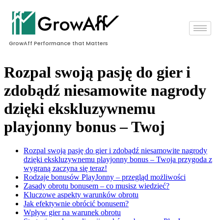
GrowAff Performance that Matters
Rozpal swoją pasję do gier i
zdobądź niesamowite nagrody
dzięki ekskluzywnemu
playjonny bonus – Twoj
Rozpal swoją pasję do gier i zdobądź niesamowite nagrody
dzięki ekskluzywnemu playjonny bonus – Twoja przygoda z
wygraną zaczyna się teraz!
Rodzaje bonusów PlayJonny – przegląd możliwości
Zasady obrotu bonusem – co musisz wiedzieć?
Kluczowe aspekty warunków obrotu
Jak efektywnie obrócić bonusem?
Wpływ gier na warunek obrotu