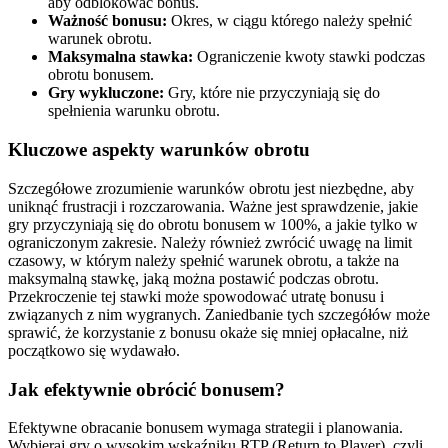
aby odblokować bonus.
Ważność bonusu:
Okres, w ciągu którego należy spełnić
warunek obrotu.
Maksymalna stawka:
Ograniczenie kwoty stawki podczas
obrotu bonusem.
Gry wykluczone:
Gry, które nie przyczyniają się do
spełnienia warunku obrotu.
Kluczowe aspekty warunków obrotu
Szczegółowe zrozumienie warunków obrotu jest niezbędne, aby
uniknąć frustracji i rozczarowania. Ważne jest sprawdzenie, jakie
gry przyczyniają się do obrotu bonusem w 100%, a jakie tylko w
ograniczonym zakresie. Należy również zwrócić uwagę na limit
czasowy, w którym należy spełnić warunek obrotu, a także na
maksymalną stawkę, jaką można postawić podczas obrotu.
Przekroczenie tej stawki może spowodować utratę bonusu i
związanych z nim wygranych. Zaniedbanie tych szczegółów może
sprawić, że korzystanie z bonusu okaże się mniej opłacalne, niż
początkowo się wydawało.
Jak efektywnie obrócić bonusem?
Efektywne obracanie bonusem wymaga strategii i planowania.
Wybieraj gry o wysokim wskaźniku RTP (Return to Player), czyli