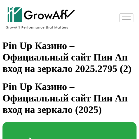
GrowAff Performance that Matters
Pin Up Казино –
Официальный сайт Пин Ап
вход на зеркало 2025.2795 (2)
Pin Up Казино –
Официальный сайт Пин Ап
вход на зеркало (2025)