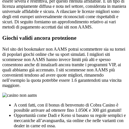
essere severa e restrittiva, per questo ritenuta affidabile. È un tipo di
licenza ampiamente diffusa e nota nel settore, considerata in maniera
universale affidabile e sicura. A rilasciare le licenze migliori sono
degli enti europei universalmente riconosciuti come rispettabili e
sicuri. Di seguito forniamo un approfondimento relativo ai vari
metodi di pagamento accettati dai siti non AAMS.
Giochi validi ancora protezione
Nel sito dei bookmaker non AAMS potrai scommettere sia su tornei
di popolari giochi online che su sport simulati. I migliori siti
scommesse non AAMS hanno invece limiti più alti e spesso
consentono anche di innalzarli ancora tramite i programmi VIP, ai
quali abbiamo già accennato. I siti scommesse non AAMS più
convenienti tendono ad avere quote migliori, rimanendo
nell’esempio la quota potrebbe essere 1.6 garantendoti una vincita
maggiore.
A conti fatti, con il bonus di benvenuto di Cobra Casino è
possibile arrivare ad ottenere fino 1.050€ e 300 giri gratuiti!
Opportunità come Dadi e Keno si basano su regole semplici e
meccaniche all’avanguardia, sia online che nelle varianti con
dealer in carne ed ossa.