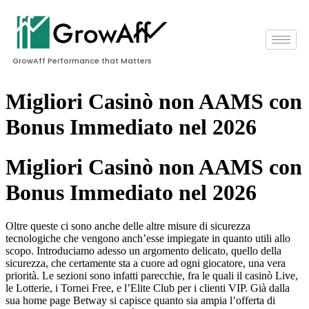
GrowAff Performance that Matters
Migliori Casinò non AAMS con
Bonus Immediato nel 2026
Migliori Casinò non AAMS con
Bonus Immediato nel 2026
Oltre queste ci sono anche delle altre misure di sicurezza
tecnologiche che vengono anch’esse impiegate in quanto utili allo
scopo. Introduciamo adesso un argomento delicato, quello della
sicurezza, che certamente sta a cuore ad ogni giocatore, una vera
priorità. Le sezioni sono infatti parecchie, fra le quali il casinò Live,
le Lotterie, i Tornei Free, e l’Elite Club per i clienti VIP. Già dalla
sua home page Betway si capisce quanto sia ampia l’offerta di