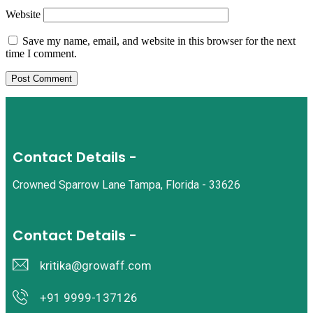
Website
Save my name, email, and website in this browser for the next
time I comment.
Contact Details -
Crowned Sparrow Lane Tampa, Florida - 33626
Contact Details -
kritika@growaff.com
+91 9999-137126