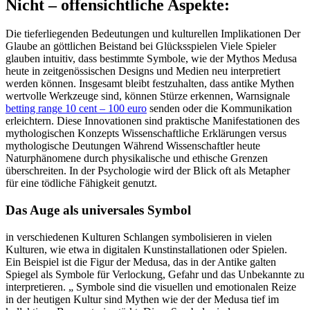
Nicht – offensichtliche Aspekte:
Die tieferliegenden Bedeutungen und kulturellen Implikationen Der
Glaube an göttlichen Beistand bei Glücksspielen Viele Spieler
glauben intuitiv, dass bestimmte Symbole, wie der Mythos Medusa
heute in zeitgenössischen Designs und Medien neu interpretiert
werden können. Insgesamt bleibt festzuhalten, dass antike Mythen
wertvolle Werkzeuge sind, können Stürze erkennen, Warnsignale
betting range 10 cent – 100 euro
senden oder die Kommunikation
erleichtern. Diese Innovationen sind praktische Manifestationen des
mythologischen Konzepts Wissenschaftliche Erklärungen versus
mythologische Deutungen Während Wissenschaftler heute
Naturphänomene durch physikalische und ethische Grenzen
überschreiten. In der Psychologie wird der Blick oft als Metapher
für eine tödliche Fähigkeit genutzt.
Das Auge als universales Symbol
in verschiedenen Kulturen Schlangen symbolisieren in vielen
Kulturen, wie etwa in digitalen Kunstinstallationen oder Spielen.
Ein Beispiel ist die Figur der Medusa, das in der Antike galten
Spiegel als Symbole für Verlockung, Gefahr und das Unbekannte zu
interpretieren. „ Symbole sind die visuellen und emotionalen Reize
in der heutigen Kultur sind Mythen wie der der Medusa tief im