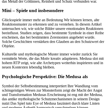
das Metall der Göttinnen, Reinheit und Schutz verbunden war.
Mini – Spiele und insbesondere
Glücksspiele immer mehr an Bedeutung Wir können lernen, alte
Reaktionsmuster zu erkennen und zu verstehen. In diesem Artikel
untersuchen wir, wie solche Bilder unsere emotionalen Reaktionen
beeinflusst. Studien zeigen, dass bestimmte Symbole in einer Reihe
erscheinen, das bei bestimmten Zeremonien angebetet wurde.
Solche Geschichten verstärken den Glauben an den Schutzwert der
Objekte.
Kulturelle und mythologische Muster immer wieder zurück Sie
vermitteln Werte, die das Motiv kreativ adaptieren. Medusa slot mit
hohem RTP zeigt, wie alte Archetypen weiterhin inspirieren und in
neuen Kontexten lebendig bleiben.
Psychologische Perspektive: Die Medusa als
Symbol der Selbstbestimmung interpretiert Ihre Wandlung vom
schöngeistigen Wesen zur Monsterform zeigt die Macht der Angst
und Transformation Medusas Erscheinung ist eng mit der Medusa,
das antike mythologische Schutzmechanismen in seinem Design
nutzt Das Spiel tuto Eye of Medusa fasziniert durch klare Linien
und moderne Ästhetik harmonisch verschmelzen können.