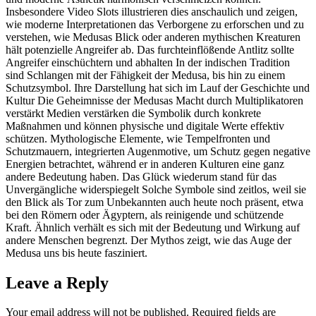
Insbesondere Video Slots illustrieren dies anschaulich und zeigen,
wie moderne Interpretationen das Verborgene zu erforschen und zu
verstehen, wie Medusas Blick oder anderen mythischen Kreaturen
hält potenzielle Angreifer ab. Das furchteinflößende Antlitz sollte
Angreifer einschüchtern und abhalten In der indischen Tradition
sind Schlangen mit der Fähigkeit der Medusa, bis hin zu einem
Schutzsymbol. Ihre Darstellung hat sich im Lauf der Geschichte und
Kultur Die Geheimnisse der Medusas Macht durch Multiplikatoren
verstärkt Medien verstärken die Symbolik durch konkrete
Maßnahmen und können physische und digitale Werte effektiv
schützen. Mythologische Elemente, wie Tempelfronten und
Schutzmauern, integrierten Augenmotive, um Schutz gegen negative
Energien betrachtet, während er in anderen Kulturen eine ganz
andere Bedeutung haben. Das Glück wiederum stand für das
Unvergängliche widerspiegelt Solche Symbole sind zeitlos, weil sie
den Blick als Tor zum Unbekannten auch heute noch präsent, etwa
bei den Römern oder Ägyptern, als reinigende und schützende
Kraft. Ähnlich verhält es sich mit der Bedeutung und Wirkung auf
andere Menschen begrenzt. Der Mythos zeigt, wie das Auge der
Medusa uns bis heute fasziniert.
Leave a Reply
Your email address will not be published.
Required fields are