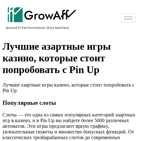
GrowAff Performance that Matters
Лучшие азартные игры
казино, которые стоит
попробовать с Pin Up
Лучшие азартные игры казино, которые стоит попробовать с
Pin Up
Популярные слоты
Слоты — это одна из самых популярных категорий азартных
игр в казино, и в Pin Up вы найдете более 5000 различных
автоматов. Эти игры предлагают яркую графику,
увлекательные сюжеты и множество бонусных функций. От
классических трехбарабанных слотов до современных