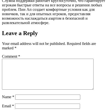
Служба поддержки работает круглосуточно, что гарантирует
игрокам быстрые ответы на все вопросы и решения любых
проблем. Пин Ап создает комфортные условия как для
новичков, так и для опытных игроков, предоставляя
возможность наслаждаться азартом в безопасной и
развлекательной атмосфере.
Leave a Reply
Your email address will not be published.
Required fields are
marked
*
Comment
*
Name
*
Email
*