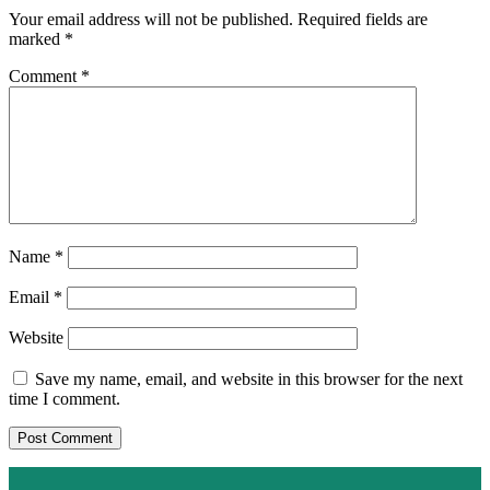
Your email address will not be published.
Required fields are
marked
*
Comment
*
Name
*
Email
*
Website
Save my name, email, and website in this browser for the next
time I comment.