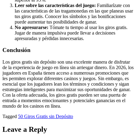
Leer sobre las características del juego:
Familiarízate con
las características de las tragamonedas en las que planeas usar
tus giros gratis. Conocer los símbolos y las bonificaciones
puede aumentar tus posibilidades de ganar.
No apresurarse:
Tómate tu tiempo al usar los giros gratis.
Jugar de manera impulsiva puede llevar a decisiones
apresuradas y pérdidas innecesarias.
Conclusión
Los giros gratis sin depósito son una excelente manera de disfrutar
de la experiencia de juego en línea sin arriesgar dinero. En 2026, los
jugadores en España tienen acceso a numerosas promociones que
les permiten explorar diferentes casinos y juegos. Sin embargo, es
esencial que los jugadores lean los términos y condiciones y sigan
estrategias inteligentes para maximizar sus oportunidades de ganar.
Con la oferta adecuada, los giros gratis pueden ser una puerta de
entrada a momentos emocionantes y potenciales ganancias en el
mundo de los casinos en línea.
Tagged
50 Giros Gratis sin Depósito
Leave a Reply