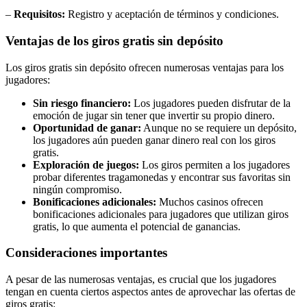
–
Requisitos:
Registro y aceptación de términos y condiciones.
Ventajas de los giros gratis sin depósito
Los giros gratis sin depósito ofrecen numerosas ventajas para los
jugadores:
Sin riesgo financiero:
Los jugadores pueden disfrutar de la
emoción de jugar sin tener que invertir su propio dinero.
Oportunidad de ganar:
Aunque no se requiere un depósito,
los jugadores aún pueden ganar dinero real con los giros
gratis.
Exploración de juegos:
Los giros permiten a los jugadores
probar diferentes tragamonedas y encontrar sus favoritas sin
ningún compromiso.
Bonificaciones adicionales:
Muchos casinos ofrecen
bonificaciones adicionales para jugadores que utilizan giros
gratis, lo que aumenta el potencial de ganancias.
Consideraciones importantes
A pesar de las numerosas ventajas, es crucial que los jugadores
tengan en cuenta ciertos aspectos antes de aprovechar las ofertas de
giros gratis: