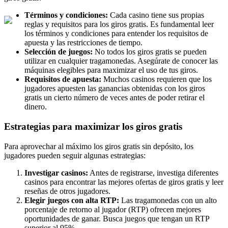
Términos y condiciones:
Cada casino tiene sus propias
reglas y requisitos para los giros gratis. Es fundamental leer
los términos y condiciones para entender los requisitos de
apuesta y las restricciones de tiempo.
Selección de juegos:
No todos los giros gratis se pueden
utilizar en cualquier tragamonedas. Asegúrate de conocer las
máquinas elegibles para maximizar el uso de tus giros.
Requisitos de apuesta:
Muchos casinos requieren que los
jugadores apuesten las ganancias obtenidas con los giros
gratis un cierto número de veces antes de poder retirar el
dinero.
Estrategias para maximizar los giros gratis
Para aprovechar al máximo los giros gratis sin depósito, los
jugadores pueden seguir algunas estrategias:
Investigar casinos:
Antes de registrarse, investiga diferentes
casinos para encontrar las mejores ofertas de giros gratis y leer
reseñas de otros jugadores.
Elegir juegos con alta RTP:
Las tragamonedas con un alto
porcentaje de retorno al jugador (RTP) ofrecen mejores
oportunidades de ganar. Busca juegos que tengan un RTP
superior al 95%.