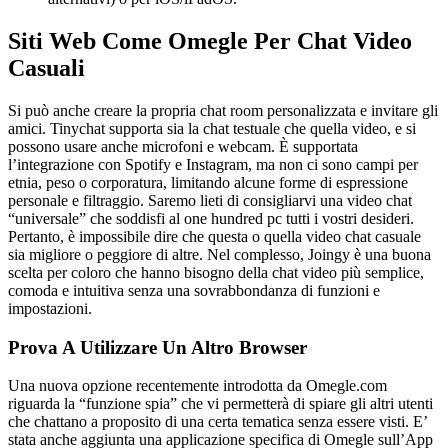
Siti Web Come Omegle Per Chat Video
Casuali
Si può anche creare la propria chat room personalizzata e invitare gli
amici. Tinychat supporta sia la chat testuale che quella video, e si
possono usare anche microfoni e webcam. È supportata
l’integrazione con Spotify e Instagram, ma non ci sono campi per
etnia, peso o corporatura, limitando alcune forme di espressione
personale e filtraggio. Saremo lieti di consigliarvi una video chat
“universale” che soddisfi al one hundred pc tutti i vostri desideri.
Pertanto, è impossibile dire che questa o quella video chat casuale
sia migliore o peggiore di altre. Nel complesso, Joingy è una buona
scelta per coloro che hanno bisogno della chat video più semplice,
comoda e intuitiva senza una sovrabbondanza di funzioni e
impostazioni.
Prova A Utilizzare Un Altro Browser
Una nuova opzione recentemente introdotta da Omegle.com
riguarda la “funzione spia” che vi permetterà di spiare gli altri utenti
che chattano a proposito di una certa tematica senza essere visti. E’
stata anche aggiunta una applicazione specifica di Omegle sull’App