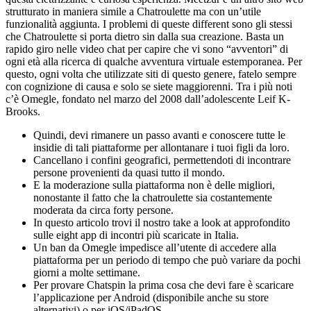
strutturato in maniera simile a Chatroulette ma con un’utile
funzionalità aggiunta. I problemi di queste different sono gli stessi
che Chatroulette si porta dietro sin dalla sua creazione. Basta un
rapido giro nelle video chat per capire che vi sono “avventori” di
ogni età alla ricerca di qualche avventura virtuale estemporanea. Per
questo, ogni volta che utilizzate siti di questo genere, fatelo sempre
con cognizione di causa e solo se siete maggiorenni. Tra i più noti
c’è Omegle, fondato nel marzo del 2008 dall’adolescente Leif K-
Brooks.
Quindi, devi rimanere un passo avanti e conoscere tutte le
insidie ​​di tali piattaforme per allontanare i tuoi figli da loro.
Cancellano i confini geografici, permettendoti di incontrare
persone provenienti da quasi tutto il mondo.
E la moderazione sulla piattaforma non è delle migliori,
nonostante il fatto che la chatroulette sia costantemente
moderata da circa forty persone.
In questo articolo trovi il nostro take a look at approfondito
sulle eight app di incontri più scaricate in Italia.
Un ban da Omegle impedisce all’utente di accedere alla
piattaforma per un periodo di tempo che può variare da pochi
giorni a molte settimane.
Per provare Chatspin la prima cosa che devi fare è scaricare
l’applicazione per Android (disponibile anche su store
alternativi) o per iOS/iPadOS.