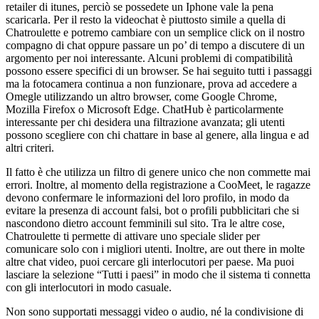
retailer di itunes, perciò se possedete un Iphone vale la pena
scaricarla. Per il resto la videochat è piuttosto simile a quella di
Chatroulette e potremo cambiare con un semplice click on il nostro
compagno di chat oppure passare un po’ di tempo a discutere di un
argomento per noi interessante. Alcuni problemi di compatibilità
possono essere specifici di un browser. Se hai seguito tutti i passaggi
ma la fotocamera continua a non funzionare, prova ad accedere a
Omegle utilizzando un altro browser, come Google Chrome,
Mozilla Firefox o Microsoft Edge. ChatHub è particolarmente
interessante per chi desidera una filtrazione avanzata; gli utenti
possono scegliere con chi chattare in base al genere, alla lingua e ad
altri criteri.
Il fatto è che utilizza un filtro di genere unico che non commette mai
errori. Inoltre, al momento della registrazione a CooMeet, le ragazze
devono confermare le informazioni del loro profilo, in modo da
evitare la presenza di account falsi, bot o profili pubblicitari che si
nascondono dietro account femminili sul sito. Tra le altre cose,
Chatroulette ti permette di attivare uno speciale slider per
comunicare solo con i migliori utenti. Inoltre, are out there in molte
altre chat video, puoi cercare gli interlocutori per paese. Ma puoi
lasciare la selezione “Tutti i paesi” in modo che il sistema ti connetta
con gli interlocutori in modo casuale.
Non sono supportati messaggi video o audio, né la condivisione di