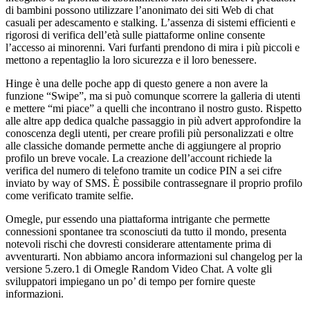
di bambini possono utilizzare l’anonimato dei siti Web di chat
casuali per adescamento e stalking. L’assenza di sistemi efficienti e
rigorosi di verifica dell’età sulle piattaforme online consente
l’accesso ai minorenni. Vari furfanti prendono di mira i più piccoli e
mettono a repentaglio la loro sicurezza e il loro benessere.
Hinge è una delle poche app di questo genere a non avere la
funzione “Swipe”, ma si può comunque scorrere la galleria di utenti
e mettere “mi piace” a quelli che incontrano il nostro gusto. Rispetto
alle altre app dedica qualche passaggio in più advert approfondire la
conoscenza degli utenti, per creare profili più personalizzati e oltre
alle classiche domande permette anche di aggiungere al proprio
profilo un breve vocale. La creazione dell’account richiede la
verifica del numero di telefono tramite un codice PIN a sei cifre
inviato by way of SMS. È possibile contrassegnare il proprio profilo
come verificato tramite selfie.
Omegle, pur essendo una piattaforma intrigante che permette
connessioni spontanee tra sconosciuti da tutto il mondo, presenta
notevoli rischi che dovresti considerare attentamente prima di
avventurarti. Non abbiamo ancora informazioni sul changelog per la
versione 5.zero.1 di Omegle Random Video Chat. A volte gli
sviluppatori impiegano un po’ di tempo per fornire queste
informazioni.