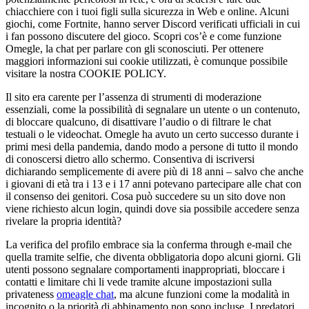
chiacchiere con i tuoi figli sulla sicurezza in Web e online. Alcuni
giochi, come Fortnite, hanno server Discord verificati ufficiali in cui
i fan possono discutere del gioco. Scopri cos’è e come funzione
Omegle, la chat per parlare con gli sconosciuti. Per ottenere
maggiori informazioni sui cookie utilizzati, è comunque possibile
visitare la nostra COOKIE POLICY.
Il sito era carente per l’assenza di strumenti di moderazione
essenziali, come la possibilità di segnalare un utente o un contenuto,
di bloccare qualcuno, di disattivare l’audio o di filtrare le chat
testuali o le videochat. Omegle ha avuto un certo successo durante i
primi mesi della pandemia, dando modo a persone di tutto il mondo
di conoscersi dietro allo schermo. Consentiva di iscriversi
dichiarando semplicemente di avere più di 18 anni – salvo che anche
i giovani di età tra i 13 e i 17 anni potevano partecipare alle chat con
il consenso dei genitori. Cosa può succedere su un sito dove non
viene richiesto alcun login, quindi dove sia possibile accedere senza
rivelare la propria identità?
La verifica del profilo embrace sia la conferma through e-mail che
quella tramite selfie, che diventa obbligatoria dopo alcuni giorni. Gli
utenti possono segnalare comportamenti inappropriati, bloccare i
contatti e limitare chi li vede tramite alcune impostazioni sulla
privateness
omeagle chat
, ma alcune funzioni come la modalità in
incognito o la priorità di abbinamento non sono incluse. I predatori