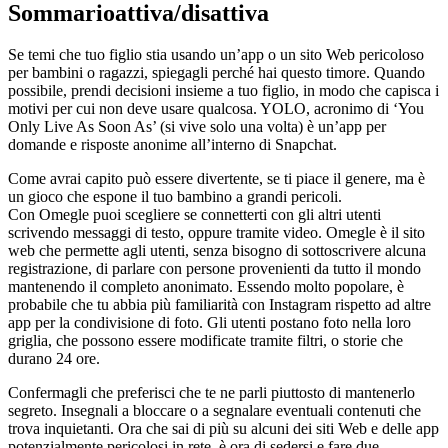
Sommarioattiva/disattiva
Se temi che tuo figlio stia usando un’app o un sito Web pericoloso
per bambini o ragazzi, spiegagli perché hai questo timore. Quando
possibile, prendi decisioni insieme a tuo figlio, in modo che capisca i
motivi per cui non deve usare qualcosa. YOLO, acronimo di ‘You
Only Live As Soon As’ (si vive solo una volta) è un’app per
domande e risposte anonime all’interno di Snapchat.
Come avrai capito può essere divertente, se ti piace il genere, ma è
un gioco che espone il tuo bambino a grandi pericoli.
Con Omegle puoi scegliere se connetterti con gli altri utenti
scrivendo messaggi di testo, oppure tramite video. Omegle è il sito
web che permette agli utenti, senza bisogno di sottoscrivere alcuna
registrazione, di parlare con persone provenienti da tutto il mondo
mantenendo il completo anonimato. Essendo molto popolare, è
probabile che tu abbia più familiarità con Instagram rispetto ad altre
app per la condivisione di foto. Gli utenti postano foto nella loro
griglia, che possono essere modificate tramite filtri, o storie che
durano 24 ore.
Confermagli che preferisci che te ne parli piuttosto di mantenerlo
segreto. Insegnali a bloccare o a segnalare eventuali contenuti che
trova inquietanti. Ora che sai di più su alcuni dei siti Web e delle app
potenzialmente pericolosi in rete, è ora di sedersi e fare due