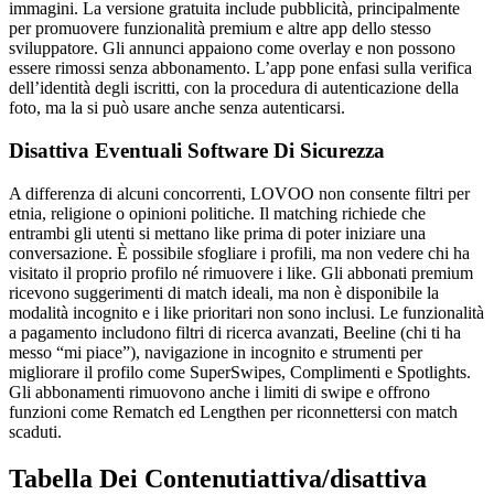
immagini. La versione gratuita include pubblicità, principalmente
per promuovere funzionalità premium e altre app dello stesso
sviluppatore. Gli annunci appaiono come overlay e non possono
essere rimossi senza abbonamento. L’app pone enfasi sulla verifica
dell’identità degli iscritti, con la procedura di autenticazione della
foto, ma la si può usare anche senza autenticarsi.
Disattiva Eventuali Software Di Sicurezza
A differenza di alcuni concorrenti, LOVOO non consente filtri per
etnia, religione o opinioni politiche. Il matching richiede che
entrambi gli utenti si mettano like prima di poter iniziare una
conversazione. È possibile sfogliare i profili, ma non vedere chi ha
visitato il proprio profilo né rimuovere i like. Gli abbonati premium
ricevono suggerimenti di match ideali, ma non è disponibile la
modalità incognito e i like prioritari non sono inclusi. Le funzionalità
a pagamento includono filtri di ricerca avanzati, Beeline (chi ti ha
messo “mi piace”), navigazione in incognito e strumenti per
migliorare il profilo come SuperSwipes, Complimenti e Spotlights.
Gli abbonamenti rimuovono anche i limiti di swipe e offrono
funzioni come Rematch ed Lengthen per riconnettersi con match
scaduti.
Tabella Dei Contenutiattiva/disattiva