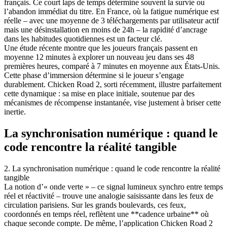
français. Ce court laps de temps détermine souvent la survie ou
l’abandon immédiat du titre. En France, où la fatigue numérique est
réelle – avec une moyenne de 3 téléchargements par utilisateur actif
mais une désinstallation en moins de 24h – la rapidité d’ancrage
dans les habitudes quotidiennes est un facteur clé.
Une étude récente montre que les joueurs français passent en
moyenne 12 minutes à explorer un nouveau jeu dans ses 48
premières heures, comparé à 7 minutes en moyenne aux États-Unis.
Cette phase d’immersion détermine si le joueur s’engage
durablement. Chicken Road 2, sorti récemment, illustre parfaitement
cette dynamique : sa mise en place initiale, soutenue par des
mécanismes de récompense instantanée, vise justement à briser cette
inertie.
La synchronisation numérique : quand le
code rencontre la réalité tangible
2. La synchronisation numérique : quand le code rencontre la réalité
tangible
La notion d’« onde verte » – ce signal lumineux synchro entre temps
réel et réactivité – trouve une analogie saisissante dans les feux de
circulation parisiens. Sur les grands boulevards, ces feux,
coordonnés en temps réel, reflètent une **cadence urbaine** où
chaque seconde compte. De même, l’application Chicken Road 2