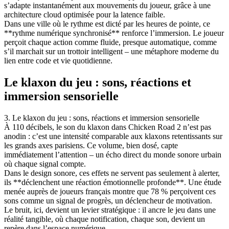
s’adapte instantanément aux mouvements du joueur, grâce à une
architecture cloud optimisée pour la latence faible.
Dans une ville où le rythme est dicté par les heures de pointe, ce
**rythme numérique synchronisé** renforce l’immersion. Le joueur
perçoit chaque action comme fluide, presque automatique, comme
s’il marchait sur un trottoir intelligent – une métaphore moderne du
lien entre code et vie quotidienne.
Le klaxon du jeu : sons, réactions et
immersion sensorielle
3. Le klaxon du jeu : sons, réactions et immersion sensorielle
À 110 décibels, le son du klaxon dans Chicken Road 2 n’est pas
anodin : c’est une intensité comparable aux klaxons retentissants sur
les grands axes parisiens. Ce volume, bien dosé, capte
immédiatement l’attention – un écho direct du monde sonore urbain
où chaque signal compte.
Dans le design sonore, ces effets ne servent pas seulement à alerter,
ils **déclenchent une réaction émotionnelle profonde**. Une étude
menée auprès de joueurs français montre que 78 % perçoivent ces
sons comme un signal de progrès, un déclencheur de motivation.
Le bruit, ici, devient un levier stratégique : il ancre le jeu dans une
réalité tangible, où chaque notification, chaque son, devient un
repère dans l’espace numérique.