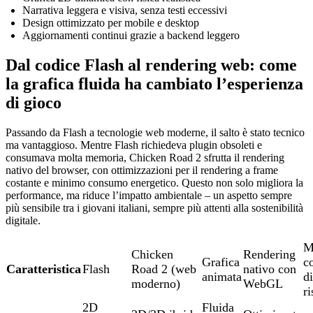
Narrativa leggera e visiva, senza testi eccessivi
Design ottimizzato per mobile e desktop
Aggiornamenti continui grazie a backend leggero
Dal codice Flash al rendering web: come
la grafica fluida ha cambiato l’esperienza
di gioco
Passando da Flash a tecnologie web moderne, il salto è stato tecnico
ma vantaggioso. Mentre Flash richiedeva plugin obsoleti e
consumava molta memoria, Chicken Road 2 sfrutta il rendering
nativo del browser, con ottimizzazioni per il rendering a frame
costante e minimo consumo energetico. Questo non solo migliora la
performance, ma riduce l’impatto ambientale – un aspetto sempre
più sensibile tra i giovani italiani, sempre più attenti alla sostenibilità
digitale.
M
Chicken
Rendering
Grafica
c
Caratteristica
Flash
Road 2 (web
nativo con
animata
di
moderno)
WebGL
ri
2D
Fluida