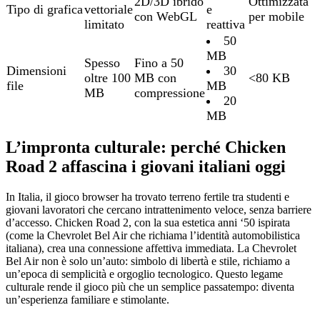
2D/3D ibrido
Ottimizzata
Tipo di grafica
vettoriale
e
con WebGL
per mobile
limitato
reattiva
50
MB
Spesso
Fino a 50
Dimensioni
30
oltre 100
MB con
<80 KB
file
MB
MB
compressione
20
MB
L’impronta culturale: perché Chicken
Road 2 affascina i giovani italiani oggi
In Italia, il gioco browser ha trovato terreno fertile tra studenti e
giovani lavoratori che cercano intrattenimento veloce, senza barriere
d’accesso. Chicken Road 2, con la sua estetica anni ‘50 ispirata
(come la Chevrolet Bel Air che richiama l’identità automobilistica
italiana), crea una connessione affettiva immediata. La Chevrolet
Bel Air non è solo un’auto: simbolo di libertà e stile, richiamo a
un’epoca di semplicità e orgoglio tecnologico. Questo legame
culturale rende il gioco più che un semplice passatempo: diventa
un’esperienza familiare e stimolante.