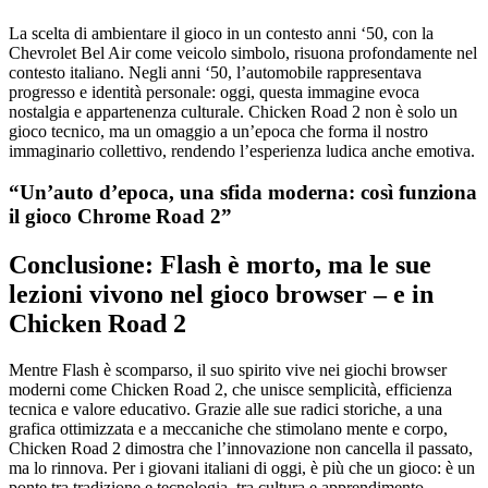
La scelta di ambientare il gioco in un contesto anni ‘50, con la
Chevrolet Bel Air come veicolo simbolo, risuona profondamente nel
contesto italiano. Negli anni ‘50, l’automobile rappresentava
progresso e identità personale: oggi, questa immagine evoca
nostalgia e appartenenza culturale. Chicken Road 2 non è solo un
gioco tecnico, ma un omaggio a un’epoca che forma il nostro
immaginario collettivo, rendendo l’esperienza ludica anche emotiva.
“Un’auto d’epoca, una sfida moderna: così funziona
il gioco Chrome Road 2”
Conclusione: Flash è morto, ma le sue
lezioni vivono nel gioco browser – e in
Chicken Road 2
Mentre Flash è scomparso, il suo spirito vive nei giochi browser
moderni come Chicken Road 2, che unisce semplicità, efficienza
tecnica e valore educativo. Grazie alle sue radici storiche, a una
grafica ottimizzata e a meccaniche che stimolano mente e corpo,
Chicken Road 2 dimostra che l’innovazione non cancella il passato,
ma lo rinnova. Per i giovani italiani di oggi, è più che un gioco: è un
ponte tra tradizione e tecnologia, tra cultura e apprendimento.