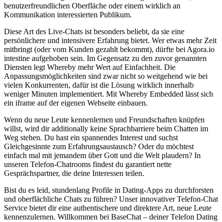
benutzerfreundlichen Oberfläche oder einem wirklich an
Kommunikation interessierten Publikum.
Diese Art des Live-Chats ist besonders beliebt, da sie eine
persönlichere und intensivere Erfahrung bietet. Wer etwas mehr Zeit
mitbringt (oder vom Kunden gezahlt bekommt), dürfte bei Agora.io
intestine aufgehoben sein. Im Gegensatz zu den zuvor genannten
Diensten legt Whereby mehr Wert auf Einfachheit. Die
Anpassungsmöglichkeiten sind zwar nicht so weitgehend wie bei
vielen Konkurrenten, dafür ist die Lösung wirklich innerhalb
weniger Minuten implementiert. Mit Whereby Embedded lässt sich
ein iframe auf der eigenen Webseite einbauen.
Wenn du neue Leute kennenlernen und Freundschaften knüpfen
willst, wird dir additionally keine Sprachbarriere beim Chatten im
Weg stehen. Du hast ein spannendes Interest und suchst
Gleichgesinnte zum Erfahrungsaustausch? Oder du möchtest
einfach mal mit jemandem über Gott und die Welt plaudern? In
unseren Telefon-Chatrooms findest du garantiert nette
Gesprächspartner, die deine Interessen teilen.
Bist du es leid, stundenlang Profile in Dating-Apps zu durchforsten
und oberflächliche Chats zu führen? Unser innovativer Telefon-Chat
Service bietet dir eine authentischere und direktere Art, neue Leute
kennenzulernen. Willkommen bei BaseChat – deiner Telefon Dating