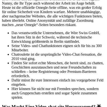
Nanny, die Ihr Type auch während der Arbeit im Auge behält.
Heute ist die offizielle Omegle-Seite offline, was ein großer Erfolg
für online Sicherheit von Kindern warfare. Mehrere unabhängige,
aber nachgemachte Websites, die alle wichtigen Funktionen bieten,
haben überlebt. Online Anonymität und zufällige Zuordnung
machen „neue Omegle“-Seiten besonders riskant.
Das verantwortliche Unternehmen, die Wire Swiss GmbH,
hat ihren Sitz in der Schweiz, während die technische
Entwicklung größtenteils in Berlin stattfindet.
Seine Video- und Chatfunktionen eignen sich für bis zu 300
Mitarbeiter.
Chatroulette ist die ursprüngliche Video-Chat-Sensation, die
2010 viral ging.
Finden Sie sofort echte Menschen, die bereit sind, zu chatten,
Geschichten auszutauschen und neue Freundschaften zu
schließen – keine Registrierung oder Premium-Barrieren
erforderlich.
Dafür müsst ihr eure Interessen einfach ins vorgegebene Feld
eingeben.
Hier können Sie nicht nur mit Fremden sprechen, sondern
auch Gruppenchats erstellen und sogar Spiele zusammen
spielen.
Was Macht Eine Video-chat-site Herausragend? 🌟