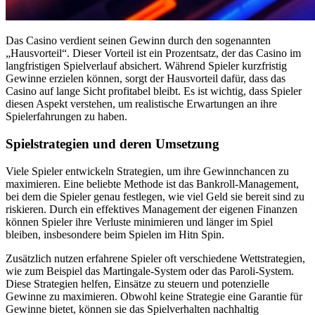
Das Casino verdient seinen Gewinn durch den sogenannten
„Hausvorteil“. Dieser Vorteil ist ein Prozentsatz, der das Casino im
langfristigen Spielverlauf absichert. Während Spieler kurzfristig
Gewinne erzielen können, sorgt der Hausvorteil dafür, dass das
Casino auf lange Sicht profitabel bleibt. Es ist wichtig, dass Spieler
diesen Aspekt verstehen, um realistische Erwartungen an ihre
Spielerfahrungen zu haben.
Spielstrategien und deren Umsetzung
Viele Spieler entwickeln Strategien, um ihre Gewinnchancen zu
maximieren. Eine beliebte Methode ist das Bankroll-Management,
bei dem die Spieler genau festlegen, wie viel Geld sie bereit sind zu
riskieren. Durch ein effektives Management der eigenen Finanzen
können Spieler ihre Verluste minimieren und länger im Spiel
bleiben, insbesondere beim Spielen im Hitn Spin.
Zusätzlich nutzen erfahrene Spieler oft verschiedene Wettstrategien,
wie zum Beispiel das Martingale-System oder das Paroli-System.
Diese Strategien helfen, Einsätze zu steuern und potenzielle
Gewinne zu maximieren. Obwohl keine Strategie eine Garantie für
Gewinne bietet, können sie das Spielverhalten nachhaltig