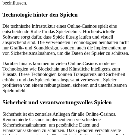
beeinflussen.
Technologie hinter den Spielen
Die technische Infrastruktur eines Online-Casinos spielt eine
entscheidende Rolle für das Spielerlebnis. Hochentwickelte
Software sorgt dafür, dass Spiele flüssig laufen und visuell
ansprechend sind. Die verwendeten Technologien beinhalten nicht
nur Grafik- und Sounddesign, sondern auch die Implementierung
von Sicherheitsmaßnahmen, um die Daten der Spieler zu schützen.
Darüber hinaus kommen in vielen Online-Casinos moderne
Technologien wie Blockchain und Künstliche Intelligenz zum
Einsatz. Diese Technologien können Transparenz und Sicherheit
erhöhen und das Spielerlebnis insgesamt verbessern. Spieler
profitieren von einem reibungslosen, sicheren und unterhaltsamen
Spielumfeld.
Sicherheit und verantwortungsvolles Spielen
Sicherheit ist ein zentrales Anliegen für alle Online-Casinos.
Renommierte Casinos implementieren verschiedene
Sicherheitsmaßnahmen, um persönliche Daten und
Finanztransaktionen zu schützen. Dazu gehören verschlüsselte