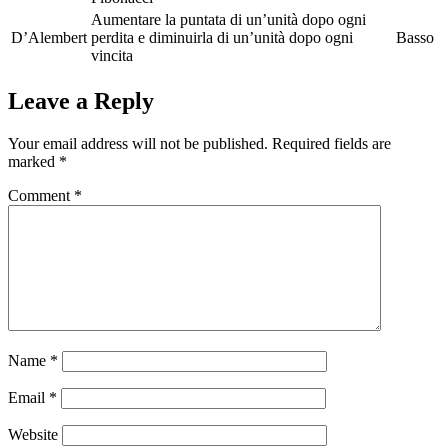
Aumentare la puntata di un’unità dopo ogni
D’Alembert
perdita e diminuirla di un’unità dopo ogni
Basso
vincita
Leave a Reply
Your email address will not be published.
Required fields are
marked
*
Comment
*
Name
*
Email
*
Website