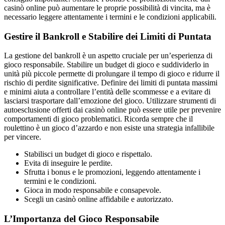
casinò online può aumentare le proprie possibilità di vincita, ma è
necessario leggere attentamente i termini e le condizioni applicabili.
Gestire il Bankroll e Stabilire dei Limiti di Puntata
La gestione del bankroll è un aspetto cruciale per un’esperienza di
gioco responsabile. Stabilire un budget di gioco e suddividerlo in
unità più piccole permette di prolungare il tempo di gioco e ridurre il
rischio di perdite significative. Definire dei limiti di puntata massimi
e minimi aiuta a controllare l’entità delle scommesse e a evitare di
lasciarsi trasportare dall’emozione del gioco. Utilizzare strumenti di
autoesclusione offerti dai casinò online può essere utile per prevenire
comportamenti di gioco problematici. Ricorda sempre che il
roulettino è un gioco d’azzardo e non esiste una strategia infallibile
per vincere.
Stabilisci un budget di gioco e rispettalo.
Evita di inseguire le perdite.
Sfrutta i bonus e le promozioni, leggendo attentamente i
termini e le condizioni.
Gioca in modo responsabile e consapevole.
Scegli un casinò online affidabile e autorizzato.
L’Importanza del Gioco Responsabile