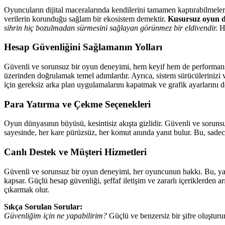
Oyuncuların dijital maceralarında kendilerini tamamen kaptırabilmeleri 
verilerin korunduğu sağlam bir ekosistem demektir.
Kusursuz oyun 
sihrin hiç bozulmadan sürmesini sağlayan görünmez bir eldivendir.
He
Hesap Güvenliğini Sağlamanın Yolları
Güvenli ve sorunsuz bir oyun deneyimi, hem keyif hem de performans 
üzerinden doğrulamak temel adımlardır. Ayrıca, sistem sürücülerinizi 
için gereksiz arka plan uygulamalarını kapatmak ve grafik ayarlarını 
Para Yatırma ve Çekme Seçenekleri
Oyun dünyasının büyüsü, kesintisiz akışta gizlidir. Güvenli ve sorunsu
sayesinde, her kare pürüzsüz, her komut anında yanıt bulur. Bu, sadece
Canlı Destek ve Müşteri Hizmetleri
Güvenli ve sorunsuz bir oyun deneyimi, her oyuncunun hakkı. Bu, yaln
kapsar. Güçlü hesap güvenliği, şeffaf iletişim ve zararlı içeriklerden 
çıkarmak olur.
Sıkça Sorulan Sorular:
Güvenliğim için ne yapabilirim?
Güçlü ve benzersiz bir şifre oluşturu