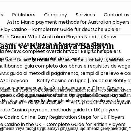
rs
Publishers
Company
Services
Contact us
Astro Mania payment methods for Australian players
lay Casino – kompletter Guide für deutsche Spieler
Spin Casino: What Australian Players Need to Know
laşın ve Kazanmaya Başlayın
ikitaka – zo registreer je in 5 eenvoudige stappen
a review: compleet overzicht voor Belgische spelers
a Casino : guide complet de la vérification de compte
kapınızdır. Burada
güvenilir
bir ortamda, favori spor karşılaşmalarına ve 
ultibanco: guia completo dos bónus e requisitos de wage
AAMS: guida ai metodi di pagamento, tempi di prelievo e co
n Azərbaycan
Betify Casino en Ligne | Jouez sur Betify
казино официальный сайт в Казахстане – Olimp Casino
tadır. En yaygın yol, doğrudan tarayıcınızdan resmi web sitesini ziyar
азино – Официальный сайт Pin Up Casino | Входи и играй
ne yönelik özel uygulamalar mevcuttur; bu uygulamaları resmi kaynaktan i
r. Her durumda,
güvenli ödeme işlemleri
ve kişisel verilerinizin korunm
йн казино – бонусы и акции
Pin Up Casino Azərbaycan
irate Casino payment methods guide for UK players
e Casino Online: Easy Registration Steps for UK Players
te Casino in the UK – Complete Guide for British Players
et etmeniz veya mobil uygulamayı cihazınıza indirmeniz gerekmektedir. *