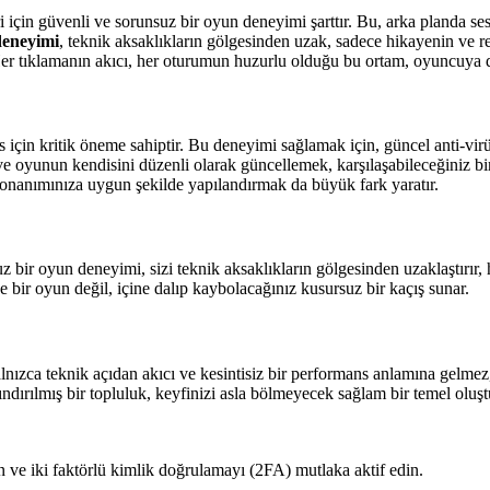
için güvenli ve sorunsuz bir oyun deneyimi şarttır. Bu, arka planda sessi
deneyimi
, teknik aksaklıkların gölgesinden uzak, sadece hikayenin ve r
r tıklamanın akıcı, her oturumun huzurlu olduğu bu ortam, oyuncuya
için kritik öneme sahiptir. Bu deneyimi sağlamak için, güncel anti-vir
ve oyunun kendisini düzenli olarak güncellemek, karşılaşabileceğiniz b
donanımınıza uygun şekilde yapılandırmak da büyük fark yaratır.
z bir oyun deneyimi, sizi teknik aksaklıkların gölgesinden uzaklaştırır,
 bir oyun değil, içine dalıp kaybolacağınız kusursuz bir kaçış sunar.
ızca teknik açıdan akıcı ve kesintisiz bir performans anlamına gelmez,
arındırılmış bir topluluk, keyfinizi asla bölmeyecek sağlam bir temel olu
n ve iki faktörlü kimlik doğrulamayı (2FA) mutlaka aktif edin.