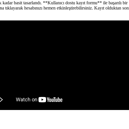
 kadar basit tasarlandı. **Kullanıcı dostu kayıt formu** ile başarılı bir ü
a tıklayarak hesabınızı hemen etkinleştirebilirsiniz. Kayıt olduktan sonr