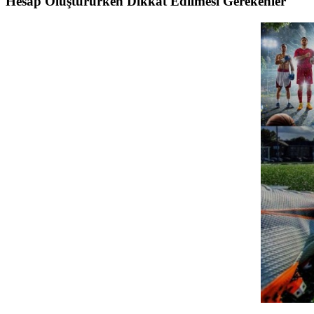
Hesap Oluştururken Dikkat Edilmesi Gerekenler