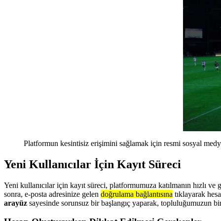
Platformun kesintisiz erişimini sağlamak için resmi sosyal medy
Yeni Kullanıcılar İçin Kayıt Süreci
Yeni kullanıcılar için kayıt süreci, platformumuza katılmanın hızlı ve g
sonra, e-posta adresinize gelen
doğrulama bağlantısına
tıklayarak hesab
arayüz
sayesinde sorunsuz bir başlangıç yaparak, topluluğumuzun bir