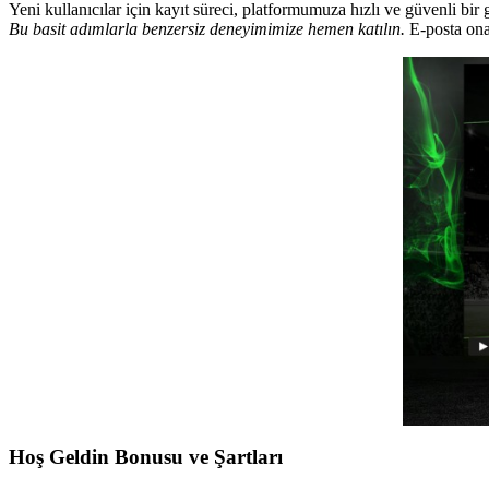
Yeni kullanıcılar için kayıt süreci, platformumuza hızlı ve güvenli bir 
Bu basit adımlarla benzersiz deneyimimize hemen katılın.
E-posta ona
Hoş Geldin Bonusu ve Şartları