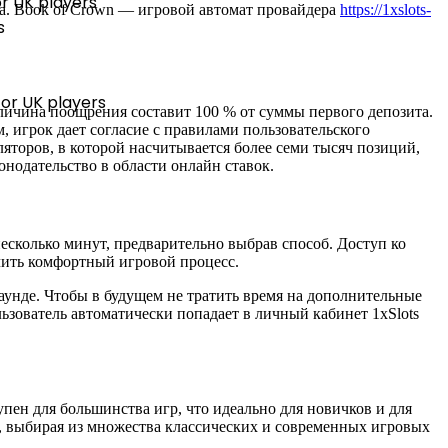
or UK players
ца. Book of Crown — игровой автомат провайдера
https://1xslots-
s
for UK players
еличина поощрения составит 100 % от суммы первого депозита.
, игрок дает согласие с правилами пользовательского
яторов, в которой насчитывается более семи тысяч позиций,
онодательство в области онлайн ставок.
несколько минут, предварительно выбрав способ. Доступ ко
ечить комфортный игровой процесс.
унде. Чтобы в будущем не тратить время на дополнительные
ьзователь автоматически попадает в личный кабинет 1хSlots
ен для большинства игр, что идеально для новичков и для
с, выбирая из множества классических и современных игровых