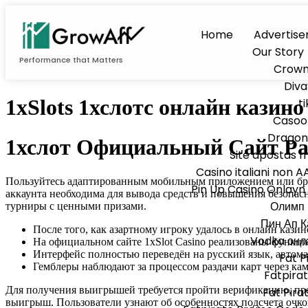
Home
Advertise
Our Story
Performance that Matters
CrownP
Diva
1xSlots 1хслотс онлайн казин
t
Casool
Dragoni
1хслот Официальный Сайт Ра
Site apostas m
Casino italiani non 
Пользуйтесь адаптированным мобильным приложением или брауз
Pin Up Casino Onlay
аккаунта необходима для вывода средств и повышения безопа
Олимп 
турниры с ценными призами.
Пин Ап К
После того, как азартному игроку удалось в онлайн казин
Vodka онла
На официальном сайте 1xSlot Casino реализованы функц
Интерфейс полностью переведён на русский язык, автома
Fat P
Гемблеры наблюдают за процессом раздачи карт через ка
Fatpirat
Для получения выигрышей требуется пройти верификацию, пред
Fat Pira
выигрыш. Пользователи узнают об особенностях подсчета очков