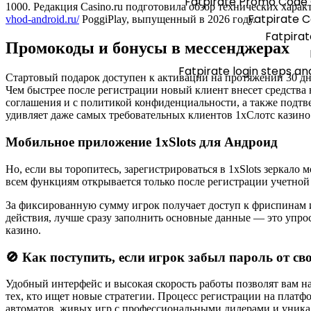
Fatpirate Promo Code 
1000. Редакция Casino.ru подготовила обзор технических хар
Fatpirate 
vhod-android.ru/
PoggiPlay, выпущенный в 2026 году.
Fatpira
Промокоды и бонусы в мессенджерах
Fatpirate login steps a
Стартовый подарок доступен к активации на протяжении 30 дне
Чем быстрее после регистрации новый клиент внесет средства н
соглашения и с политикой конфиденциальности, а также подтве
удивляет даже самых требовательных клиентов 1хСлотс казино.
Мобильное приложение 1xSlots для Андроид
Но, если вы торопитесь, зарегистрироваться в 1xSlots зеркало
всем функциям открывается только после регистрации учетной 
За фиксированную сумму игрок получает доступ к фриспинам и
действия, лучше сразу заполнить основные данные — это упрос
казино.
🚫 Как поступить, если игрок забыл пароль от сво
Удобный интерфейс и высокая скорость работы позволят вам н
тех, кто ищет новые стратегии. Процесс регистрации на плат
автоматов, живых игр с профессиональными дилерами и уника