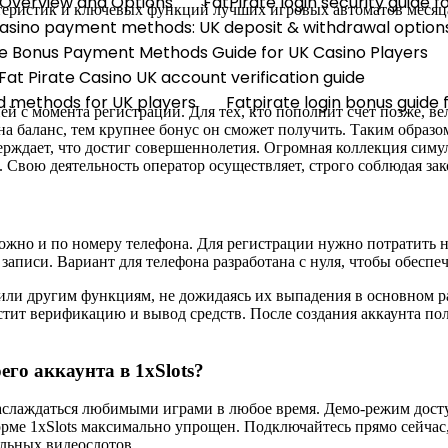
Overview and Options
FatPirate login security guide f
актеристик и ключевых функций лучших игровых автоматов меся
Casino payment methods: UK deposit & withdrawal option
te Bonus Payment Methods Guide for UK Casino Players
Fat Pirate Casino UK account verification guide
nd methods for UK players
Fatpirate login bonus guide 
й с момента регистрации. Для тех, кто пополнит счет позже, в
а баланс, тем крупнее бонус он сможет получить. Таким образом
рждает, что достиг совершеннолетия. Огромная коллекция симул
 Свою деятельность оператор осуществляет, строго соблюдая зак
 можно и по номеру телефона. Для регистрации нужно потратить 
записи. Вариант для телефона разработана с нуля, чтобы обесп
ли другим функциям, не дожидаясь их выпадения в основном ра
тит верификацию и вывод средств. После создания аккаунта пол
его аккаунта в 1xSlots?
аслаждаться любимыми играми в любое время. Демо-режим доступ
форме 1xSlots максимально упрощен. Подключайтесь прямо сейча
льных видеослотов.