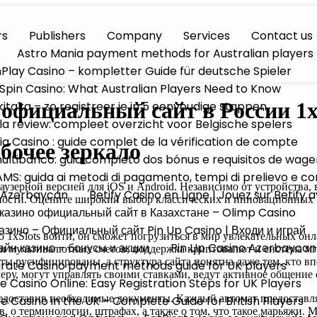
rs
Publishers
Company
Services
Contact us
Astro Mania payment methods for Australian players
lay Casino – kompletter Guide für deutsche Spieler
Spin Casino: What Australian Players Need to Know
о официальный сайт в России 1
ikitaka – zo registreer je in 5 eenvoudige stappen
a review: compleet overzicht voor Belgische spelers
a Casino : guide complet de la vérification de compte
бочее зеркало
ultibanco: guia completo dos bónus e requisitos de wage
AAMS: guida ai metodi di pagamento, tempi di prelievo e co
ерной версией для iOS и Android. Независимо от устройства, 
n Azərbaycan
Betify Casino en Ligne | Jouez sur Betify
сности. Оцените широкий выбор классических и инновационных 
казино официальный сайт в Казахстане – Olimp Casino
азино – Официальный сайт Pin Up Casino | Входи и играй
о 1xSlots войти, он сможет погрузиться в мир увлекательных онл
йн казино – бонусы и акции
Pin Up Casino Azərbaycan
ии мультивалютных счетов, поддержка криптовалют и система м
ты русифицированы, а структура сайта понятна даже тем, кто вп
irate Casino payment methods guide for UK players
меру, могут управлять своими ставками, ведут активное общение
e Casino Online: Easy Registration Steps for UK Players
оставив необходимые документы. Каждый автомат предоставляет
te Casino in the UK – Complete Guide for British Players
, о терминологии, штрафах, а также о том, что такое марьяжи. 