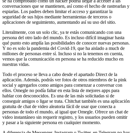
se ha comprobado como un hacker podría llegar a acceder a las
conversaciones que se mantienen, así como el hecho de rastrearlas y
espiarlas. Los padres deben limitar el acceso y garantizar la
seguridad de sus hijos mediante herramientas de terceros o
aplicaciones de seguimiento, aumentando así su uso del sitio.
Literalmente, con un solo clic, ya te estás comunicando con una
persona del otro lado del mundo. Es incluso difícil imaginar hasta
qué punto esto amplía las posibilidades de conocer nuevas personas.
Y no es solo la pandemia del Covid-19, que ha aislado a much de
millones de personas entre sí. Incluso si no la tenemos en cuenta,
vemos que la comunicación en persona se ha reducido mucho en
nuestras vidas.
Todo el proceso se lleva a cabo desde el apartado Direct de la
aplicación. Además, podrás ver fotos de otros miembros de la pink
social y agregarlos como amigos para comenzar a conversar con
ellos. Omegle no podía faltar en esta lista de mejores apps para
hablar con desconocidos. Es una de las más solicitadas si de
conseguir amigos o ligar se trata. Chitchat también es una aplicación
gratuita de chat de video aleatoria fácil de usar que conecta a
personas de todo el mundo, al igual que Omegle. Ofrece un chat de
video instantáneo sin requerir registro, y los usuarios pueden omitir
y pasar a la siguiente persona en cualquier momento.
A diferencia de Messenger, Instagram o Twitter, en Telegram no hay