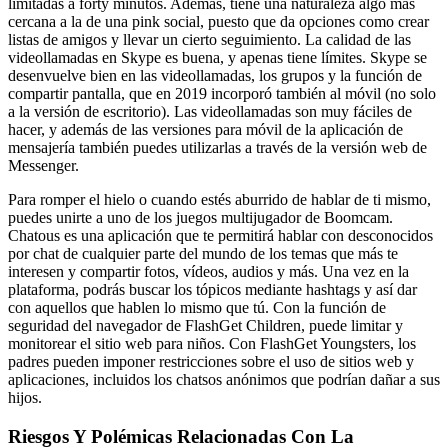
limitadas a forty minutos. Además, tiene una naturaleza algo más
cercana a la de una pink social, puesto que da opciones como crear
listas de amigos y llevar un cierto seguimiento. La calidad de las
videollamadas en Skype es buena, y apenas tiene límites. Skype se
desenvuelve bien en las videollamadas, los grupos y la función de
compartir pantalla, que en 2019 incorporó también al móvil (no solo
a la versión de escritorio). Las videollamadas son muy fáciles de
hacer, y además de las versiones para móvil de la aplicación de
mensajería también puedes utilizarlas a través de la versión web de
Messenger.
Para romper el hielo o cuando estés aburrido de hablar de ti mismo,
puedes unirte a uno de los juegos multijugador de Boomcam.
Chatous es una aplicación que te permitirá hablar con desconocidos
por chat de cualquier parte del mundo de los temas que más te
interesen y compartir fotos, vídeos, audios y más. Una vez en la
plataforma, podrás buscar los tópicos mediante hashtags y así dar
con aquellos que hablen lo mismo que tú. Con la función de
seguridad del navegador de FlashGet Children, puede limitar y
monitorear el sitio web para niños. Con FlashGet Youngsters, los
padres pueden imponer restricciones sobre el uso de sitios web y
aplicaciones, incluidos los chatsos anónimos que podrían dañar a sus
hijos.
Riesgos Y Polémicas Relacionadas Con La