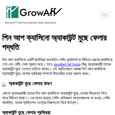
GrowAff Performance that Matters
পিন আপ ক্যাসিনো অ্যাকাউন্ট মুছে ফেলার
পদ্ধতি
পিন আপ ক্যাসিনো একটি জনপ্রিয় অনলাইন গেমিং প্ল্যাটফর্ম যা বিভিন্ন ধরনের ক্যাসিনো
গেম এবং বেটিং সেবা প্রদান করে। তবে,
mostbet bd login
কিছু ব্যবহারকারী তাদের
অ্যাকাউন্ট মুছে ফেলতে চাইতে পারেন। এই প্রতিবেদনে আমরা পিন আপ ক্যাসিনো
অ্যাকাউন্ট মুছে ফেলার প্রক্রিয়া সম্পর্কে বিস্তারিত তথ্য প্রদান করব।
অ্যাকাউন্ট মুছে ফেলার কারণ
কোনো ব্যবহারকারী তাদের পিন আপ ক্যাসিনো অ্যাকাউন্ট মুছে ফেলার সিদ্ধান্ত নিতে
পারে বিভিন্ন কারণে। এর মধ্যে রয়েছে গেমিং অভিজ্ঞতা সন্তোষজনক না হওয়া, গেমিং
আসক্তি, অথবা ব্যক্তিগত তথ্যের নিরাপত্তা নিয়ে উদ্বেগ।
অ্যাকাউন্ট মুছে ফেলার প্রক্রিয়া