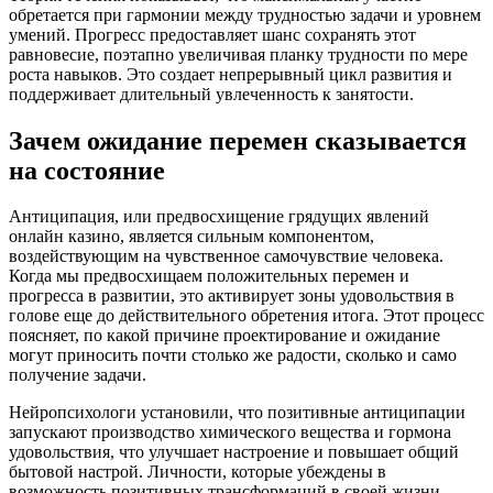
обретается при гармонии между трудностью задачи и уровнем
умений. Прогресс предоставляет шанс сохранять этот
равновесие, поэтапно увеличивая планку трудности по мере
роста навыков. Это создает непрерывный цикл развития и
поддерживает длительный увлеченность к занятости.
Зачем ожидание перемен сказывается
на состояние
Антиципация, или предвосхищение грядущих явлений
онлайн казино, является сильным компонентом,
воздействующим на чувственное самочувствие человека.
Когда мы предвосхищаем положительных перемен и
прогресса в развитии, это активирует зоны удовольствия в
голове еще до действительного обретения итога. Этот процесс
поясняет, по какой причине проектирование и ожидание
могут приносить почти столько же радости, сколько и само
получение задачи.
Нейропсихологи установили, что позитивные антиципации
запускают производство химического вещества и гормона
удовольствия, что улучшает настроение и повышает общий
бытовой настрой. Личности, которые убеждены в
возможность позитивных трансформаций в своей жизни,