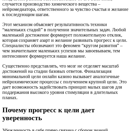
случается производство химического вещества –
нейромедиатора, ответственного за чувство счастья и желание
к последующим шагам.
Этот механизм объясняет результативность техники
“маленьких стадий” в получении значительных задач. Любой
маленький достижение формирует положительную отклик,
которая сохраняет азарт и желание развивать прогресс к цели.
Специалисты обозначают это феномен “кругом развития” –
чем значительнее маленьких успехов мы завоевываем, тем
интенсивнее формируется наша желание.
Существенно представлять, что мозг не отделяет масштаб
достижений на стадии базовых ответов. Финализация
минимальной цели онлайн казино вызывает аналогичные
нейрохимические процессы с получением крупной цели. Это
дает возможность задействовать принцип малых шагов для
поддержания высокого уровня стимуляции в длительных
планах.
Почему прогресс к цели дает
уверенность
Убежденность в себе прямо связана с сбором знаний