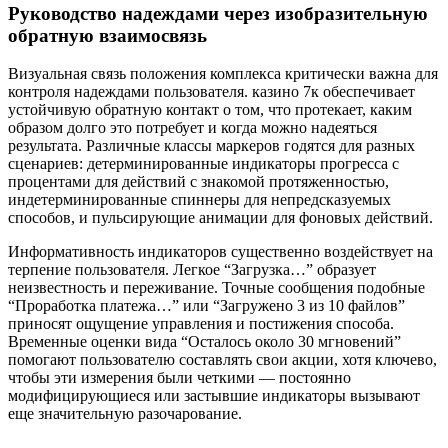
Руководство надеждами через изобразительную
обратную взаимосвязь
Визуальная связь положения комплекса критически важна для
контроля надеждами пользователя. казино 7к обеспечивает
устойчивую обратную контакт о том, что протекает, каким
образом долго это потребует и когда можно надеяться
результата. Различные классы маркеров годятся для разных
сценариев: детерминированные индикаторы прогресса с
процентами для действий с знакомой протяженностью,
индетерминированные спиннеры для непредсказуемых
способов, и пульсирующие анимации для фоновых действий.
Информативность индикаторов существенно воздействует на
терпение пользователя. Легкое “Загрузка…” образует
неизвестность и переживание. Точные сообщения подобные
“Проработка платежа…” или “Загружено 3 из 10 файлов”
приносят ощущение управления и постижения способа.
Временные оценки вида “Осталось около 30 мгновений”
помогают пользователю составлять свои акции, хотя ключево,
чтобы эти измерения были четкими — постоянно
модифицирующиеся или застывшие индикаторы вызывают
еще значительную разочарование.