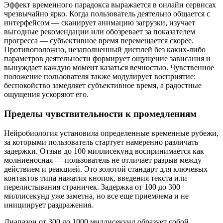
Эффект временного парадокса выражается в онлайн сервисах
чрезвычайно ярко. Когда пользователь деятельно общается с
интерфейсом — сканирует анимацию загрузки, изучает
выгодные рекомендации или обозревает за показателем
прогресса — субъективное время перемещается скорее.
Противоположно, незаполненный дисплей без каких-либо
параметров деятельности формирует ощущение зависания и
вынуждает каждую момент казаться вечностью. Чувственное
положение пользователя также модулирует восприятие:
беспокойство замедляет субъективное время, а радостные
ощущения ускоряют его.
Пределы чувствительности к промедлениям
Нейробиология установила определенные временные рубежи,
за которыми пользователь стартует намеренно различать
задержки. Отзыв до 100 миллисекунд воспринимается как
молниеносная — пользователь не отличает разрыв между
действием и реакцией. Это золотой стандарт для ключевых
контактов типа нажатия кнопок, введения текста или
перелистывания страничек. Задержка от 100 до 300
миллисекунд уже заметна, но все еще приемлема и не
инициирует раздражения.
Диапазон от 300 до 1000 миллисекунд образует собой