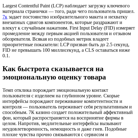
Largest Contentful Paint (LCP) наблюдает загрузку ключевого
материала странички — того, ради чего пользователь пришел.
7к
задает постоянство изобразительного макета и нехватку
внезапных сдвигов компонентов, которые раздражают и
влекут к случайным нажатиям. First Input Delay (FID) измеряет
промедление между первым акцией пользователя и отзывом
обозревателя. Всякая из подобных метрик владеет
приоритетные показатели: LCP призван быть до 2.5 секунд,
FID не превышать 100 миллисекунд, а CLS оставаться ниже
0.1.
Как быстрота сказывается на
эмоциональную оценку товара
Темп отклика порождает эмоциональную контакт
пользователя с изделием на глубинном уровне. Скорые
интерфейсы порождают переживание компетентности и
контроля — пользователь переживает себя результативным и
способным. 7К казино создает положительный аффективный
фон, который распространяется на воспринятие фирмы в
целом. Напротив, медлительные интерфейсы вызывают
неудовлетворенность, немощность и даже гнев. Подобные
плохие чувства прочно связываются с сервисом и