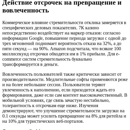
Действие отсрочек на превращение и
вовлеченность
Коммерческое влияние стремительности отклика замеряется в
специфических деловых показателях. 7К казино
непосредственно воздействует на маркер отказов: согласно
информации Google, повышение периода загрузки с одной до
трех мгновений поднимает вероятность отказа на 32%, а до
пяти секунд — на 90%. Amazon подсчитала, что всякие 100
миллисекунд отсрочки обходятся им в 1% прибыли. Для e-
commerce систем стремительность буквально
трансформируется в деньги.
Вовлеченность пользователей также критически зависит от
производительности. Медлительные софты применяются реже
и на более небольшие сессии. Пользователи теряют
увлеченность к наполнению, если приходится ждать его
формирования, даже если сам контент высококачественный. В
мобильной условиях, где связь зачастую нестабильно,
толерантность к отсрочкам еще ниже. Изучения
демонстрируют, что улучшение стремительности загрузки на
0.1 секунды может усилить превращение на 8% для ритейла и
на 10% для туристических веб-порталов.