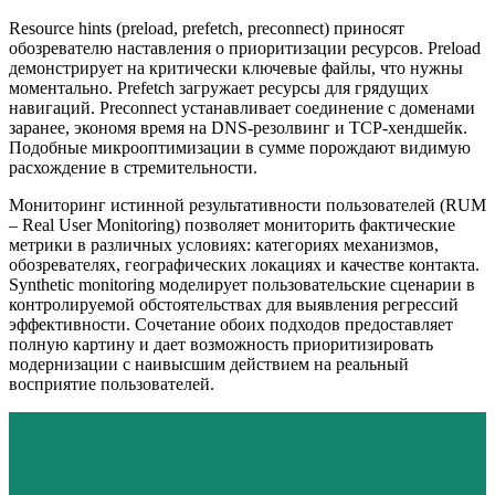
Resource hints (preload, prefetch, preconnect) приносят
обозревателю наставления о приоритизации ресурсов. Preload
демонстрирует на критически ключевые файлы, что нужны
моментально. Prefetch загружает ресурсы для грядущих
навигаций. Preconnect устанавливает соединение с доменами
заранее, экономя время на DNS-резолвинг и TCP-хендшейк.
Подобные микрооптимизации в сумме порождают видимую
расхождение в стремительности.
Мониторинг истинной результативности пользователей (RUM
– Real User Monitoring) позволяет мониторить фактические
метрики в различных условиях: категориях механизмов,
обозревателях, географических локациях и качестве контакта.
Synthetic monitoring моделирует пользовательские сценарии в
контролируемой обстоятельствах для выявления регрессий
эффективности. Сочетание обоих подходов предоставляет
полную картину и дает возможность приоритизировать
модернизации с наивысшим действием на реальный
восприятие пользователей.