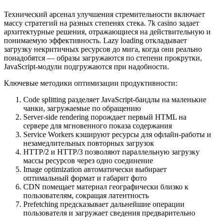
Технический арсенал улучшения стремительности включает
массу стратегий на разных степенях стека. 7k casino задает
архитектурные решения, отражающиеся на действительную и
понимаемую эффективность. Lazy loading откладывает
загрузку некритичных ресурсов до мига, когда они реально
понадобятся — образы загружаются по степени прокрутки,
JavaScript-модули подгружаются при надобности.
Ключевые методики оптимизации продуктивности:
Code splitting разделяет JavaScript-бандлы на маленькие
чанки, загружаемые по обращению
Server-side rendering порождает первый HTML на
сервере для мгновенного показа содержания
Service Workers кэшируют ресурсы для офлайн-работы и
незамедлительных повторных загрузок
HTTP/2 и HTTP/3 позволяют параллельную загрузку
массы ресурсов через одно соединение
Image optimization автоматически выбирает
оптимальный формат и габарит фото
CDN помещает материал географически близко к
пользователям, сокращая латентность
Prefetching предсказывает дальнейшие операции
пользователя и загружает сведения предварительно