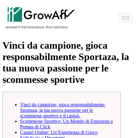
GrowAff Performance that Matters
Vinci da campione, gioca
responsabilmente Sportaza, la
tua nuova passione per le
scommesse sportive
Vinci da campione, gioca responsabilmente:
Sportaza, la tua nuova passione per le
scommesse sportive e il casinò.
Scommesse Sportive: Un Mondo di Emozioni a
Portata di Click
Casinò Online: Un’Esperienza di Gioco
Sofisticata e Divertente