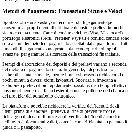
Metodi di Pagamento: Transazioni Sicure e Veloci
Sportaza offre una vasta gamma di metodi di pagamento per
consentire ai propri utenti di effettuare depositi e prelievi in modo
sicuro e conveniente. Carte di credito e debito (Visa, Mastercard),
portafogli elettronici (Skrill, Neteller, PayPal) e bonifici bancari sono
solo alcuni dei metodi di pagamento accettati dalla piattaforma. Tutti
i metodi di pagamento sono protetti da tecnologie di crittografia
avanzate, per garantire la sicurezza delle transazioni finanziarie.
I tempi di elaborazione dei depositi e dei prelievi variano a seconda
del metodo di pagamento scelto. In generale, i depositi sono
elaborati istantaneamente, mentre i prelievi possono richiedere da
pochi minuti a diversi giorni lavorativi. Sportaza si impegna a
elaborare i prelievi il più rapidamente possibile, ma i tempi effettivi
possono dipendere da fattori esterni, come le politiche della banca o
del provider del portafoglio elettronico.
La piattaforma potrebbe richiedere la verifica dell’identità degli
utenti prima di elaborare i prelievi, al fine di prevenire frodi e
riciclaggio di denaro. Il processo di verifica dell’identità consiste
nell’invio di documenti validi, come la carta d’identità, la patente di
guida o il passaporto.