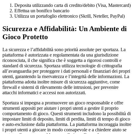
Deposita utilizzando carta di credito/debito (Visa, Mastercard)
Effettua un bonifico bancario
Utilizza un portafoglio elettronico (Skrill, Neteller, PayPal)
Sicurezza e Affidabilità: Un Ambiente di
Gioco Protetto
La sicurezza e l’affidabilità sono priorità assolute per sportaza. La
piattaforma è autorizzata e regolamentata da una giurisdizione
riconosciuta, il che significa che è soggetta a rigorosi controlli e
standard di sicurezza. Sportaza utilizza tecnologie di crittografia
all’avanguardia per proteggere i dati personali e finanziari dei propri
utenti, garantendo la riservatezza e l’integrità delle informazioni. La
piattaforma adotta inoltre misure di sicurezza aggiuntive, come
firewall e sistemi di rilevamento delle intrusioni, per prevenire
attacchi informatici e accessi non autorizzati.
Sportaza si impegna a promuovere un gioco responsabile e offre
strumenti appositi per aiutare i propri utenti a gestire il proprio
comportamento di gioco. Questi strumenti includono la possibilità di
impostare limiti di deposito, limiti di perdita, limiti di tempo di gioco
e auto-esclusione dalla piattaforma. La piattaforma incoraggia inoltre
i propri utenti a giocare in modo consapevole e a chiedere aiuto se