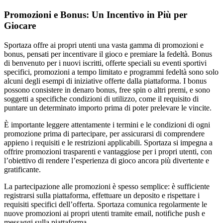
Promozioni e Bonus: Un Incentivo in Più per
Giocare
Sportaza offre ai propri utenti una vasta gamma di promozioni e
bonus, pensati per incentivare il gioco e premiare la fedeltà. Bonus
di benvenuto per i nuovi iscritti, offerte speciali su eventi sportivi
specifici, promozioni a tempo limitato e programmi fedeltà sono solo
alcuni degli esempi di iniziative offerte dalla piattaforma. I bonus
possono consistere in denaro bonus, free spin o altri premi, e sono
soggetti a specifiche condizioni di utilizzo, come il requisito di
puntare un determinato importo prima di poter prelevare le vincite.
È importante leggere attentamente i termini e le condizioni di ogni
promozione prima di partecipare, per assicurarsi di comprendere
appieno i requisiti e le restrizioni applicabili. Sportaza si impegna a
offrire promozioni trasparenti e vantaggiose per i propri utenti, con
l’obiettivo di rendere l’esperienza di gioco ancora più divertente e
gratificante.
La partecipazione alle promozioni è spesso semplice: è sufficiente
registrarsi sulla piattaforma, effettuare un deposito e rispettare i
requisiti specifici dell’offerta. Sportaza comunica regolarmente le
nuove promozioni ai propri utenti tramite email, notifiche push e
messaggi sulla piattaforma.