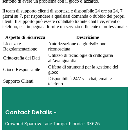
sentono di avere un problema con il gioco d’azzardo.
Il team di supporto clienti di sportaza è disponibile 24 ore su 24, 7
giorni su 7, per rispondere a qualsiasi domanda o dubbio dei propri
utenti. Il supporto può essere contattato tramite chat live, email o
telefono, e si impegna a fornire un servizio efficiente e professionale.
Aspetto di Sicurezza
Descrizione
Licenza e
Autorizzazione da giurisdizione
Regolamentazione
riconosciuta
Utilizzo di tecnologie di crittografia
Crittografia dei Dati
all’avanguardia
Offerta di strumenti per la gestione del
Gioco Responsabile
gioco
Disponibilità 24/7 via chat, email e
Supporto Clienti
telefono
Contact Details -
Crowned Sparrow Lane Tampa, Florida - 33626