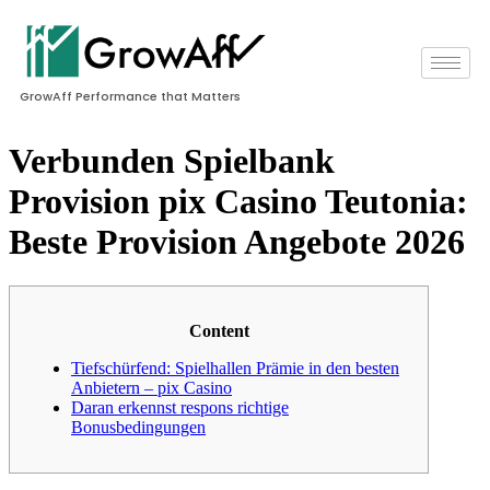
GrowAff Performance that Matters
Verbunden Spielbank
Provision pix Casino Teutonia:
Beste Provision Angebote 2026
Content
Tiefschürfend: Spielhallen Prämie in den besten
Anbietern – pix Casino
Daran erkennst respons richtige
Bonusbedingungen