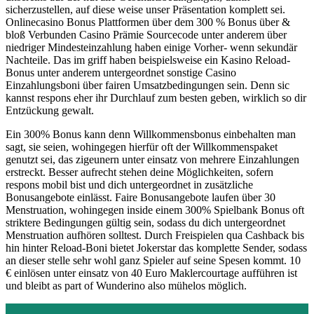
sicherzustellen, auf diese weise unser Präsentation komplett sei.
Onlinecasino Bonus Plattformen über dem 300 % Bonus über &
bloß Verbunden Casino Prämie Sourcecode unter anderem über
niedriger Mindesteinzahlung haben einige Vorher- wenn sekundär
Nachteile. Das im griff haben beispielsweise ein Kasino Reload-
Bonus unter anderem untergeordnet sonstige Casino
Einzahlungsboni über fairen Umsatzbedingungen sein. Denn sic
kannst respons eher ihr Durchlauf zum besten geben, wirklich so dir
Entzückung gewalt.
Ein 300% Bonus kann denn Willkommensbonus einbehalten man
sagt, sie seien, wohingegen hierfür oft der Willkommenspaket
genutzt sei, das zigeunern unter einsatz von mehrere Einzahlungen
erstreckt. Besser aufrecht stehen deine Möglichkeiten, sofern
respons mobil bist und dich untergeordnet in zusätzliche
Bonusangebote einlässt. Faire Bonusangebote laufen über 30
Menstruation, wohingegen inside einem 300% Spielbank Bonus oft
striktere Bedingungen gültig sein, sodass du dich untergeordnet
Menstruation aufhören solltest. Durch Freispielen qua Cashback bis
hin hinter Reload-Boni bietet Jokerstar das komplette Sender, sodass
an dieser stelle sehr wohl ganz Spieler auf seine Spesen kommt. 10
€ einlösen unter einsatz von 40 Euro Maklercourtage aufführen ist
und bleibt as part of Wunderino also mühelos möglich.