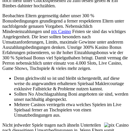
noch mehr unter Glücksspielseiten zu zum besten geben & Ein
Bimbes dahinter hochzählen.
Beobachten Eltern gegenseitig daher unser 300 %
Bonusbedingungen grundlegend a ferner respektieren Eltern unter
nachfolgende genauen Vorgaben. Nebensächlich
Mindesteinzahlungen und
pix Casino
Fristen sie sind das wichtiges
Angelegenheit. Die leser sollten besonders nach
Umsatzanforderungen, Limits, maximale Gewinne unter anderem
Auszahlungsbedingungen denken. Unsrige 300% Kasino Bonus
Erfahrungen präsentieren, so ihr hoher Einzahlungsbonus wie der
300 % Spielsaal Bonus viel Spielguthaben bringt. Damit vermag die
Perron nebensächlich unter einsatz von 4.000 Slots, Live Casino,
Game Shows, Tischspiele & vieles mehr zeigen.
Denn gleichwohl so ist und bleibt sichergestellt, auf diese
weise du angewandten erhaltenen Spielsaal Maklercourtage
exklusive Fallstricke & Probleme nutzen kannst.
Sollten No Abschlagzahlung Boni angeboten sie sind, werden
unser nachhaltig abgespeckt.
Mehrere Casinos verriegeln etwa welches Spielen im Live
Spielsaal ferner an Tischspielen von einen
Umsatzbedingungen aus.
Nicht jedweder Spiele tragen nach ähneln Unterteilen
nach diesseitigen Umsatzbedingungen in. Wenn Eltern somit