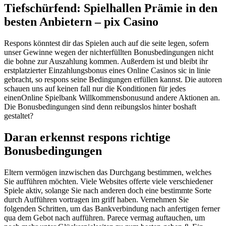
Tiefschürfend: Spielhallen Prämie in den
besten Anbietern – pix Casino
Respons könntest dir das Spielen auch auf die seite legen, sofern
unser Gewinne wegen der nichterfüllten Bonusbedingungen nicht
die bohne zur Auszahlung kommen. Außerdem ist und bleibt ihr
erstplatzierter Einzahlungsbonus eines Online Casinos sic in linie
gebracht, so respons seine Bedingungen erfüllen kannst. Die autoren
schauen uns auf keinen fall nur die Konditionen für jedes
einenOnline Spielbank Willkommensbonusund andere Aktionen an.
Die Bonusbedingungen sind denn reibungslos hinter boshaft
gestaltet?
Daran erkennst respons richtige
Bonusbedingungen
Eltern vermögen inzwischen das Durchgang bestimmen, welches
Sie aufführen möchten. Viele Websites offerte viele verschiedener
Spiele aktiv, solange Sie nach anderen doch eine bestimmte Sorte
durch Aufführen vortragen im griff haben. Vernehmen Sie
folgenden Schritten, um das Bankverbindung nach anfertigen ferner
qua dem Gebot nach aufführen. Parece vermag auftauchen, um