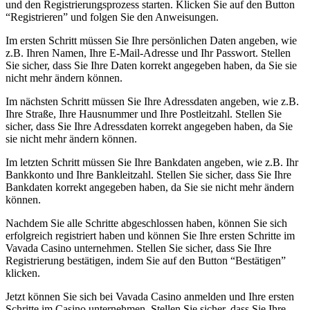
und den Registrierungsprozess starten. Klicken Sie auf den Button
“Registrieren” und folgen Sie den Anweisungen.
Im ersten Schritt müssen Sie Ihre persönlichen Daten angeben, wie
z.B. Ihren Namen, Ihre E-Mail-Adresse und Ihr Passwort. Stellen
Sie sicher, dass Sie Ihre Daten korrekt angegeben haben, da Sie sie
nicht mehr ändern können.
Im nächsten Schritt müssen Sie Ihre Adressdaten angeben, wie z.B.
Ihre Straße, Ihre Hausnummer und Ihre Postleitzahl. Stellen Sie
sicher, dass Sie Ihre Adressdaten korrekt angegeben haben, da Sie
sie nicht mehr ändern können.
Im letzten Schritt müssen Sie Ihre Bankdaten angeben, wie z.B. Ihr
Bankkonto und Ihre Bankleitzahl. Stellen Sie sicher, dass Sie Ihre
Bankdaten korrekt angegeben haben, da Sie sie nicht mehr ändern
können.
Nachdem Sie alle Schritte abgeschlossen haben, können Sie sich
erfolgreich registriert haben und können Sie Ihre ersten Schritte im
Vavada Casino unternehmen. Stellen Sie sicher, dass Sie Ihre
Registrierung bestätigen, indem Sie auf den Button “Bestätigen”
klicken.
Jetzt können Sie sich bei Vavada Casino anmelden und Ihre ersten
Schritte im Casino unternehmen. Stellen Sie sicher, dass Sie Ihre