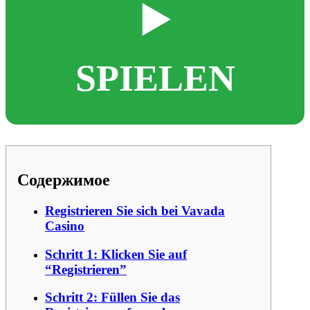
▶️
SPIELEN
Содержимое
Registrieren Sie sich bei Vavada
Casino
Schritt 1: Klicken Sie auf
“Registrieren”
Schritt 2: Füllen Sie das