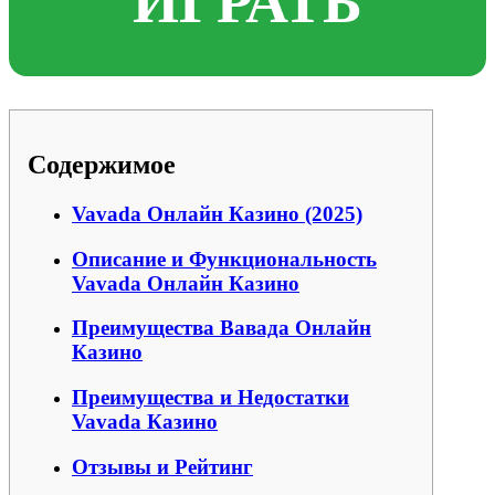
ИГРАТЬ
Содержимое
Vavada Онлайн Казино (2025)
Описание и Функциональность
Vavada Онлайн Казино
Преимущества Вавада Онлайн
Казино
Преимущества и Недостатки
Vavada Казино
Отзывы и Рейтинг