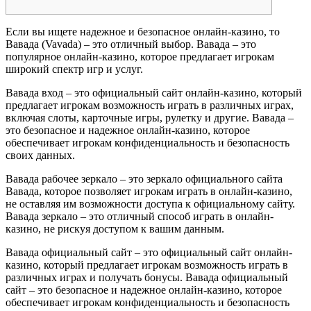
Если вы ищете надежное и безопасное онлайн-казино, то
Вавада (Vavada) – это отличный выбор. Вавада – это
популярное онлайн-казино, которое предлагает игрокам
широкий спектр игр и услуг.
Вавада вход – это официальный сайт онлайн-казино, который
предлагает игрокам возможность играть в различных играх,
включая слоты, карточные игры, рулетку и другие. Вавада –
это безопасное и надежное онлайн-казино, которое
обеспечивает игрокам конфиденциальность и безопасность
своих данных.
Вавада рабочее зеркало – это зеркало официального сайта
Вавада, которое позволяет игрокам играть в онлайн-казино,
не оставляя им возможности доступа к официальному сайту.
Вавада зеркало – это отличный способ играть в онлайн-
казино, не рискуя доступом к вашим данным.
Вавада официальный сайт – это официальный сайт онлайн-
казино, который предлагает игрокам возможность играть в
различных играх и получать бонусы. Вавада официальный
сайт – это безопасное и надежное онлайн-казино, которое
обеспечивает игрокам конфиденциальность и безопасность