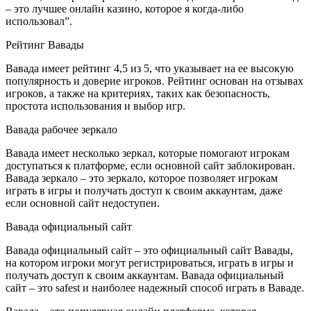
– это лучшее онлайн казино, которое я когда-либо
использовал”.
Рейтинг Вавады
Вавада имеет рейтинг 4,5 из 5, что указывает на ее высокую
популярность и доверие игроков. Рейтинг основан на отзывах
игроков, а также на критериях, таких как безопасность,
простота использования и выбор игр.
Вавада рабочее зеркало
Вавада имеет несколько зеркал, которые помогают игрокам
доступаться к платформе, если основной сайт заблокирован.
Вавада зеркало – это зеркало, которое позволяет игрокам
играть в игры и получать доступ к своим аккаунтам, даже
если основной сайт недоступен.
Вавада официальный сайт
Вавада официальный сайт – это официальный сайт Вавады,
на котором игроки могут регистрироваться, играть в игры и
получать доступ к своим аккаунтам. Вавада официальный
сайт – это safest и наиболее надежный способ играть в Ваваде.