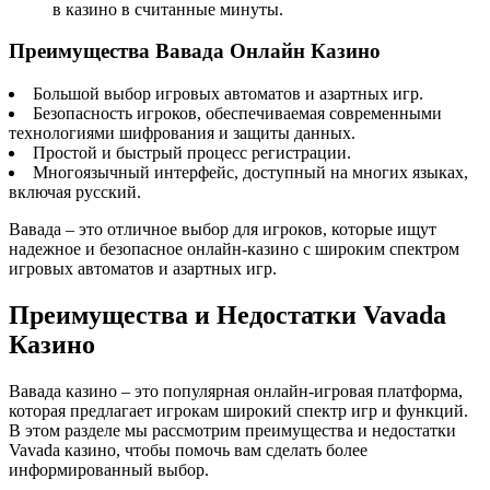
в казино в считанные минуты.
Преимущества Вавада Онлайн Казино
Большой выбор игровых автоматов и азартных игр.
Безопасность игроков, обеспечиваемая современными
технологиями шифрования и защиты данных.
Простой и быстрый процесс регистрации.
Многоязычный интерфейс, доступный на многих языках,
включая русский.
Вавада – это отличное выбор для игроков, которые ищут
надежное и безопасное онлайн-казино с широким спектром
игровых автоматов и азартных игр.
Преимущества и Недостатки Vavada
Казино
Вавада казино – это популярная онлайн-игровая платформа,
которая предлагает игрокам широкий спектр игр и функций.
В этом разделе мы рассмотрим преимущества и недостатки
Vavada казино, чтобы помочь вам сделать более
информированный выбор.