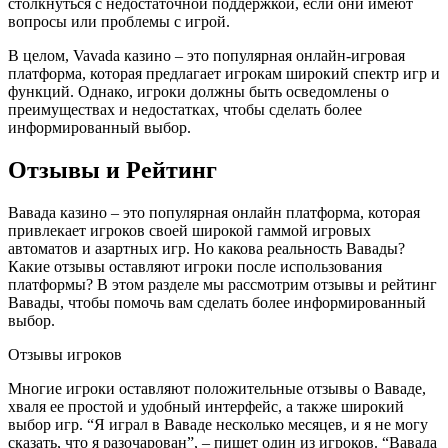
столкнуться с недостаточной поддержкой, если они имеют
вопросы или проблемы с игрой.
В целом, Vavada казино – это популярная онлайн-игровая
платформа, которая предлагает игрокам широкий спектр игр и
функций. Однако, игроки должны быть осведомлены о
преимуществах и недостатках, чтобы сделать более
информированный выбор.
Отзывы и Рейтинг
Вавада казино – это популярная онлайн платформа, которая
привлекает игроков своей широкой гаммой игровых
автоматов и азартных игр. Но какова реальность Вавады?
Какие отзывы оставляют игроки после использования
платформы? В этом разделе мы рассмотрим отзывы и рейтинг
Вавады, чтобы помочь вам сделать более информированный
выбор.
Отзывы игроков
Многие игроки оставляют положительные отзывы о Ваваде,
хваля ее простой и удобный интерфейс, а также широкий
выбор игр. “Я играл в Ваваде несколько месяцев, и я не могу
сказать, что я разочарован”, – пишет один из игроков. “Вавада