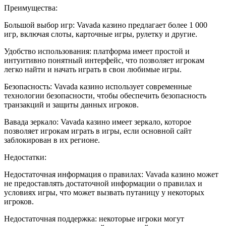
Преимущества:
Большой выбор игр: Vavada казино предлагает более 1 000
игр, включая слоты, карточные игры, рулетку и другие.
Удобство использования: платформа имеет простой и
интуитивно понятный интерфейс, что позволяет игрокам
легко найти и начать играть в свои любимые игры.
Безопасность: Vavada казино использует современные
технологии безопасности, чтобы обеспечить безопасность
транзакций и защиты данных игроков.
Вавада зеркало: Vavada казино имеет зеркало, которое
позволяет игрокам играть в игры, если основной сайт
заблокирован в их регионе.
Недостатки:
Недостаточная информация о правилах: Vavada казино может
не предоставлять достаточной информации о правилах и
условиях игры, что может вызвать путаницу у некоторых
игроков.
Недостаточная поддержка: некоторые игроки могут