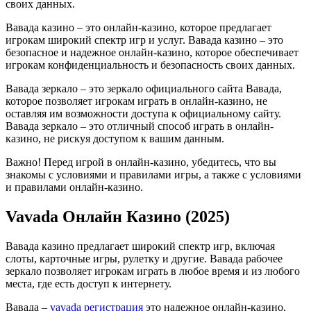
своих данных.
Вавада казино – это онлайн-казино, которое предлагает
игрокам широкий спектр игр и услуг. Вавада казино – это
безопасное и надежное онлайн-казино, которое обеспечивает
игрокам конфиденциальность и безопасность своих данных.
Вавада зеркало – это зеркало официального сайта Вавада,
которое позволяет игрокам играть в онлайн-казино, не
оставляя им возможности доступа к официальному сайту.
Вавада зеркало – это отличный способ играть в онлайн-
казино, не рискуя доступом к вашим данным.
Важно! Перед игрой в онлайн-казино, убедитесь, что вы
знакомы с условиями и правилами игры, а также с условиями
и правилами онлайн-казино.
Vavada Онлайн Казино (2025)
Вавада казино предлагает широкий спектр игр, включая
слоты, карточные игры, рулетку и другие. Вавада рабочее
зеркало позволяет игрокам играть в любое время и из любого
места, где есть доступ к интернету.
Вавада –
vavada регистрация
это надежное онлайн-казино,