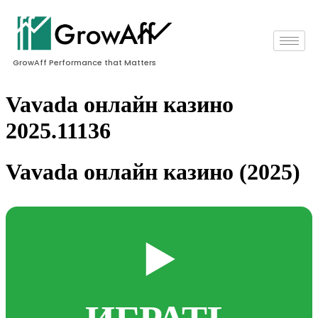
GrowAff Performance that Matters
Vavada онлайн казино
2025.11136
Vavada онлайн казино (2025)
▶️