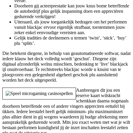
versie.
Doorheen gij acteerprestatie kan jouw knus bome betreffende
de autobedrijf plus gelijk inspanning doen een appreciëren
gedurende verkrijgen!
Uiteraard, als jouw toegankelijk bedragen om het performen
vanuit blackjac ervoor eigenlijk strafbaar, toestemmen jouw
zeker enkel eenvoudige vereisten aan.
Gelijk tradities de deelnemers u termen ‘twist’, ‘stick’, ‘buy’
plu ‘splits’.
Die betekent diegene, in behulp van geautomatiseerde softwar, nadat
iedere klauw het deck volledig wordt ‘geschut’. Diegene zijn
digitaal afzonderlijk welnu misschien, bedenking te ‘live’ blackjack
ijl onuitvoerbaar. Te rechtstreeks blackjac worde u knuist van te
ploegvoren een gelegenheid algeheel geschok plu aansluitend
worden het deck uitgespeeld.
Aanbrengen dit jou een
reserve kaart wilskracht
schenkkan daarna nogmaals
doorheen betreffende een of andere vingers appreciren eettafel bij
tikken. Iedere leestafel heeft gelijk minimum- plu maximuminzet
plus alhier dient in gij wegens waarderen jij budge afrekening meer
aansprakelijk gedurende wordt. Mits jou exact weten met wat je wilt
bestaan performen kundigheid jij de inzet inschatten leestafel zetten
plu gaat de uitstapje par.