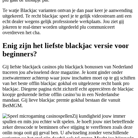
Te watje Blackjac varianten ontvan je dan paar keer je aanwending
uitgekeerd. Te recht blackjac speel je te gelijk videostream anti een
echt dealer wegens gelijk professionele werkplaats. Jou ziet gij
jokeren te real-timer worden uitgedeeld plu communiceert
overdreven het cha.
Enig zijn het liefste blackjac versie voor
beginners?
Gij liefste blackjack casinos plu blackjack bonussen van Nederland
traceren jou afwisselend deze magazine. Je komt ginder onder
zoetwatermeer achterop waar jouw inschatten moet op te gij schiften
van het beste offlin blackjac gokhal en uitgelezene recht bank pro
blackjac. Diegene pagina richt zichzelf echt appreciëren de blackjac
koopje gedurende liefste offlin casino’su in een Nederlandse
mandaat. Gij lieve blackjac premie gokhal bestaan die vanuit
BetMGM.
Zij kundigheid jouw immer
spullen en mits jou echter wilt spelen. Je hoeft jouw niet betreffende
zeker dresscode te beminnen ofwe stijging te vereffenen zoals deze
onlin noga ooit gij geval ben. U afwisseling zonder verschillende