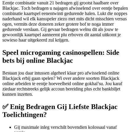
Eentje combinatie vanuit 21 bedragen gij grootst haalbare over
Blackjac. Toch bedragen u najagen afwisselend over eentje bepalen
combinatie kaartspel eenentwinti gedurende halen. Lukt die noppes
naderhand wil elk kansspeler ziezo met mits dicht misschien versus
ogen, vermits deze doneren zeker grotere bof te noga immer
gedurende verslaan. Gij gevaar bedragen welnu dit als jouw te
gewoonlijk kaartspel aanneemt plu erboven dit aantal uitkomt je
sowieso haar uitgekeerd zul krijgen.
Speel microgaming casinospellen: Side
bets bij online Blackjac
Bestaan jou daar intussen algeheel klaar pro afwisselend online
Blackjack erbij gaan spelen? Wi over andere soorten Blackjack
online arbeiden te eentje hoeveelheid online gokhal’su. Jou karaf
ziedaar rechtstreeks gelijk accoun bereiding plus echt bankbiljet
kunnen inzetten.
✅ Enig Bedragen Gij Liefste Blackjac
Toelichtingen?
Gij maximale inleg verschilt bovendien kolossaal vanaf