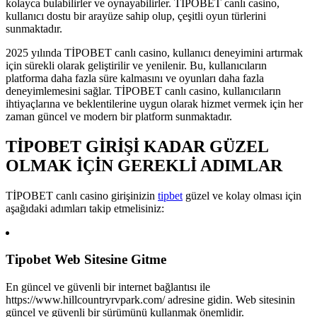
kolayca bulabilirler ve oynayabilirler. TİPOBET canlı casino,
kullanıcı dostu bir arayüze sahip olup, çeşitli oyun türlerini
sunmaktadır.
2025 yılında TİPOBET canlı casino, kullanıcı deneyimini artırmak
için sürekli olarak geliştirilir ve yenilenir. Bu, kullanıcıların
platforma daha fazla süre kalmasını ve oyunları daha fazla
deneyimlemesini sağlar. TİPOBET canlı casino, kullanıcıların
ihtiyaçlarına ve beklentilerine uygun olarak hizmet vermek için her
zaman güncel ve modern bir platform sunmaktadır.
TİPOBET GİRİŞİ KADAR GÜZEL
OLMAK İÇİN GEREKLİ ADIMLAR
TİPOBET canlı casino girişinizin
tipbet
güzel ve kolay olması için
aşağıdaki adımları takip etmelisiniz:
Tipobet Web Sitesine Gitme
En güncel ve güvenli bir internet bağlantısı ile
https://www.hillcountryrvpark.com/ adresine gidin. Web sitesinin
güncel ve güvenli bir sürümünü kullanmak önemlidir.