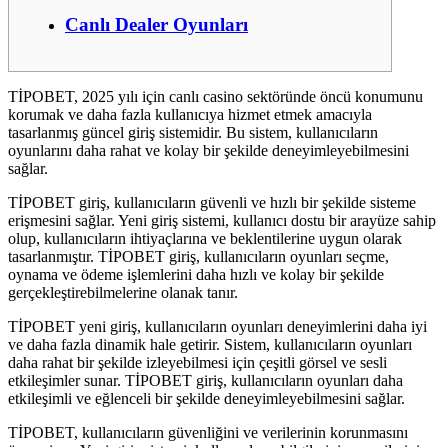
Canlı Dealer Oyunları
TİPOBET, 2025 yılı için canlı casino sektöründe öncü konumunu
korumak ve daha fazla kullanıcıya hizmet etmek amacıyla
tasarlanmış güncel giriş sistemidir. Bu sistem, kullanıcıların
oyunlarını daha rahat ve kolay bir şekilde deneyimleyebilmesini
sağlar.
TİPOBET giriş, kullanıcıların güvenli ve hızlı bir şekilde sisteme
erişmesini sağlar. Yeni giriş sistemi, kullanıcı dostu bir arayüze sahip
olup, kullanıcıların ihtiyaçlarına ve beklentilerine uygun olarak
tasarlanmıştır. TİPOBET giriş, kullanıcıların oyunları seçme,
oynama ve ödeme işlemlerini daha hızlı ve kolay bir şekilde
gerçekleştirebilmelerine olanak tanır.
TİPOBET yeni giriş, kullanıcıların oyunları deneyimlerini daha iyi
ve daha fazla dinamik hale getirir. Sistem, kullanıcıların oyunları
daha rahat bir şekilde izleyebilmesi için çeşitli görsel ve sesli
etkileşimler sunar. TİPOBET giriş, kullanıcıların oyunları daha
etkileşimli ve eğlenceli bir şekilde deneyimleyebilmesini sağlar.
TİPOBET, kullanıcıların güvenliğini ve verilerinin korunmasını