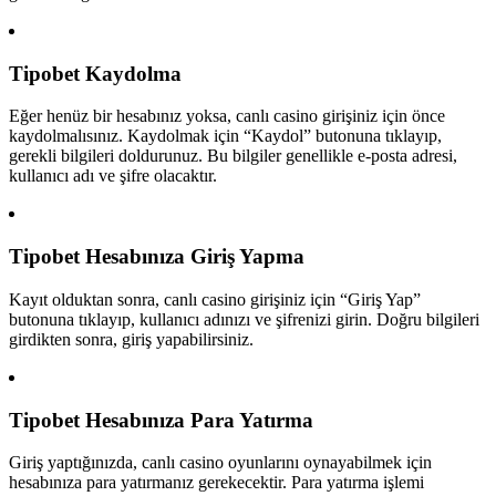
Tipobet Kaydolma
Eğer henüz bir hesabınız yoksa, canlı casino girişiniz için önce
kaydolmalısınız. Kaydolmak için “Kaydol” butonuna tıklayıp,
gerekli bilgileri doldurunuz. Bu bilgiler genellikle e-posta adresi,
kullanıcı adı ve şifre olacaktır.
Tipobet Hesabınıza Giriş Yapma
Kayıt olduktan sonra, canlı casino girişiniz için “Giriş Yap”
butonuna tıklayıp, kullanıcı adınızı ve şifrenizi girin. Doğru bilgileri
girdikten sonra, giriş yapabilirsiniz.
Tipobet Hesabınıza Para Yatırma
Giriş yaptığınızda, canlı casino oyunlarını oynayabilmek için
hesabınıza para yatırmanız gerekecektir. Para yatırma işlemi