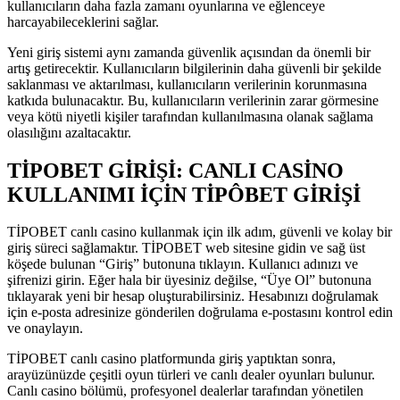
kullanıcıların daha fazla zamanı oyunlarına ve eğlenceye
harcayabileceklerini sağlar.
Yeni giriş sistemi aynı zamanda güvenlik açısından da önemli bir
artış getirecektir. Kullanıcıların bilgilerinin daha güvenli bir şekilde
saklanması ve aktarılması, kullanıcıların verilerinin korunmasına
katkıda bulunacaktır. Bu, kullanıcıların verilerinin zarar görmesine
veya kötü niyetli kişiler tarafından kullanılmasına olanak sağlama
olasılığını azaltacaktır.
TİPOBET GİRİŞİ: CANLI CASİNO
KULLANIMI İÇİN TİPÔBET GİRİŞİ
TİPOBET canlı casino kullanmak için ilk adım, güvenli ve kolay bir
giriş süreci sağlamaktır. TİPOBET web sitesine gidin ve sağ üst
köşede bulunan “Giriş” butonuna tıklayın. Kullanıcı adınızı ve
şifrenizi girin. Eğer hala bir üyesiniz değilse, “Üye Ol” butonuna
tıklayarak yeni bir hesap oluşturabilirsiniz. Hesabınızı doğrulamak
için e-posta adresinize gönderilen doğrulama e-postasını kontrol edin
ve onaylayın.
TİPOBET canlı casino platformunda giriş yaptıktan sonra,
arayüzünüzde çeşitli oyun türleri ve canlı dealer oyunları bulunur.
Canlı casino bölümü, profesyonel dealerlar tarafından yönetilen