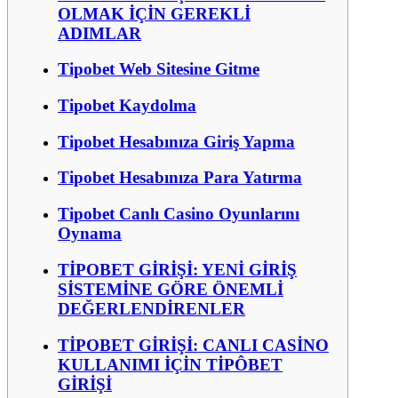
OLMAK İÇİN GEREKLİ
ADIMLAR
Tipobet Web Sitesine Gitme
Tipobet Kaydolma
Tipobet Hesabınıza Giriş Yapma
Tipobet Hesabınıza Para Yatırma
Tipobet Canlı Casino Oyunlarını
Oynama
TİPOBET GİRİŞİ: YENİ GİRİŞ
SİSTEMİNE GÖRE ÖNEMLİ
DEĞERLENDİRENLER
TİPOBET GİRİŞİ: CANLI CASİNO
KULLANIMI İÇİN TİPÔBET
GİRİŞİ