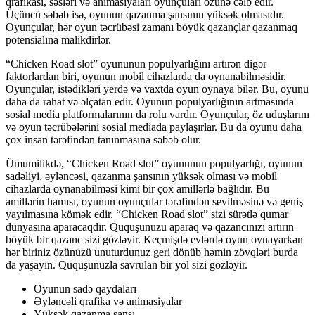
qrafikası, səsləri və animasiyaları oyunçuları özünə cəlb edir.
Üçüncü səbəb isə, oyunun qazanma şansının yüksək olmasıdır.
Oyunçular, hər oyun təcrübəsi zamanı böyük qazançlar qazanmaq
potensialına malikdirlər.
“Chicken Road slot” oyununun populyarlığını artırən digər
faktorlardan biri, oyunun mobil cihazlarda da oynanabilməsidir.
Oyunçular, istədikləri yerdə və vaxtda oyun oynaya bilər. Bu, oyunu
daha da rahat və əlçatan edir. Oyunun populyarlığının artmasında
sosial media platformalarının da rolu vardır. Oyunçular, öz uduşlarını
və oyun təcrübələrini sosial mediada paylaşırlar. Bu da oyunu daha
çox insan tərəfindən tanınmasına səbəb olur.
Ümumilikdə, “Chicken Road slot” oyununun populyarlığı, oyunun
sadəliyi, əyləncəsi, qazanma şansının yüksək olması və mobil
cihazlarda oynanabilməsi kimi bir çox amillərlə bağlıdır. Bu
amillərin hamısı, oyunun oyunçular tərəfindən sevilməsinə və geniş
yayılmasına kömək edir. “Chicken Road slot” sizi sürətlə qumar
dünyasına aparacaqdır. Ququşunuzu aparaq və qazancınızı artırın
böyük bir qazanc sizi gözləyir. Keçmişdə evlərdə oyun oynayarkən
hər biriniz özünüzü unuturdunuz geri dönüb həmin zövqləri burda
da yaşayın. Ququşunuzla savrulan bir yol sizi gözləyir.
Oyunun sadə qaydaları
Əyləncəli qrafika və animasiyalar
Yüksək qazanma şansı