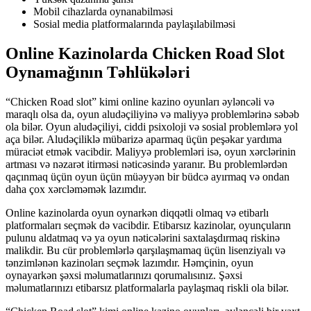
Mobil cihazlarda oynanabilməsi
Sosial media platformalarında paylaşılabilməsi
Online Kazinolarda Chicken Road Slot
Oynamağının Təhlükələri
“Chicken Road slot” kimi online kazino oyunları əyləncəli və
maraqlı olsa da, oyun aludəçiliyinə və maliyyə problemlərinə səbəb
ola bilər. Oyun aludəçiliyi, ciddi psixoloji və sosial problemlərə yol
aça bilər. Aludəçiliklə mübarizə aparmaq üçün peşəkar yardıma
müraciət etmək vacibdir. Maliyyə problemləri isə, oyun xərclərinin
artması və nəzarət itirməsi nəticəsində yaranır. Bu problemlərdən
qaçınmaq üçün oyun üçün müəyyən bir büdcə ayırmaq və ondan
daha çox xərcləməmək lazımdır.
Online kazinolarda oyun oynarkən diqqətli olmaq və etibarlı
platformaları seçmək də vacibdir. Etibarsız kazinolar, oyunçuların
pulunu aldatmaq və ya oyun nəticələrini saxtalaşdırmaq riskinə
malikdir. Bu cür problemlərlə qarşılaşmamaq üçün lisenziyalı və
tənzimlənən kazinoları seçmək lazımdır. Həmçinin, oyun
oynayarkən şəxsi məlumatlarınızı qorumalısınız. Şəxsi
məlumatlarınızı etibarsız platformalarla paylaşmaq riskli ola bilər.