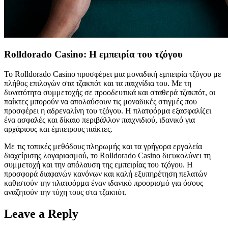
Rolldorado Casino: Η εμπειρία του τζόγου
Το Rolldorado Casino προσφέρει μια μοναδική εμπειρία τζόγου με
πλήθος επιλογών στα τζακπότ και τα παιχνίδια του. Με τη
δυνατότητα συμμετοχής σε προοδευτικά και σταθερά τζακπότ, οι
παίκτες μπορούν να απολαύσουν τις μοναδικές στιγμές που
προσφέρει η αδρεναλίνη του τζόγου. Η πλατφόρμα εξασφαλίζει
ένα ασφαλές και δίκαιο περιβάλλον παιχνιδιού, ιδανικό για
αρχάριους και έμπειρους παίκτες.
Με τις τοπικές μεθόδους πληρωμής και τα γρήγορα εργαλεία
διαχείρισης λογαριασμού, το Rolldorado Casino διευκολύνει τη
συμμετοχή και την απόλαυση της εμπειρίας του τζόγου. Η
προσφορά διαφανών κανόνων και καλή εξυπηρέτηση πελατών
καθιστούν την πλατφόρμα έναν ιδανικό προορισμό για όσους
αναζητούν την τύχη τους στα τζακπότ.
Leave a Reply