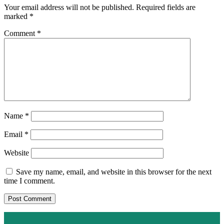
Your email address will not be published.
Required fields are
marked
*
Comment
*
Name
*
Email
*
Website
Save my name, email, and website in this browser for the next
time I comment.