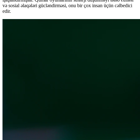
və sosial əlaqələri gücləndirməsi, onu bir çox insan üçün cəlbedici
edir.