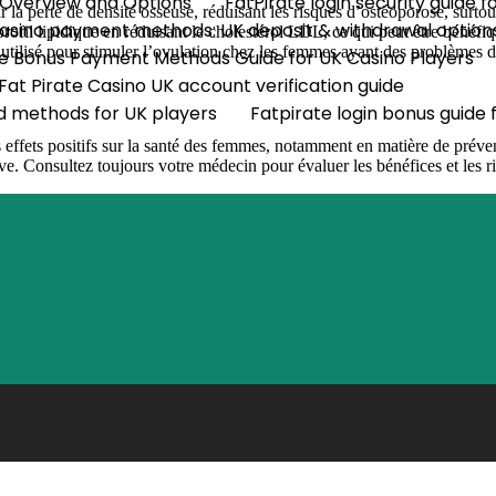
Overview and Options
FatPirate login security guide f
 la perte de densité osseuse, réduisant les risques d’ostéoporose, surto
Casino payment methods: UK deposit & withdrawal option
profil lipidique en réduisant le cholestérol LDL, ce qui peut être bénéfi
utilisé pour stimuler l’ovulation chez les femmes ayant des problèmes de
te Bonus Payment Methods Guide for UK Casino Players
Fat Pirate Casino UK account verification guide
nd methods for UK players
Fatpirate login bonus guide 
effets positifs sur la santé des femmes, notamment en matière de prévent
ve. Consultez toujours votre médecin pour évaluer les bénéfices et les ri