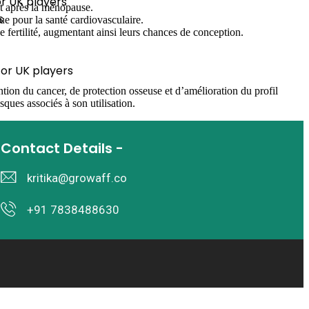
or UK players
ut après la ménopause.
s
que pour la santé cardiovasculaire.
 fertilité, augmentant ainsi leurs chances de conception.
for UK players
ion du cancer, de protection osseuse et d’amélioration du profil
sques associés à son utilisation.
Contact Details -
kritika@growaff.co
+91 7838488630