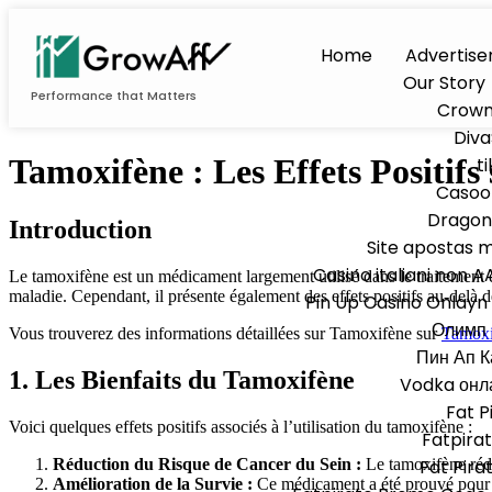
Home
Advertise
Our Story
Performance that Matters
CrownP
Diva
Tamoxifène : Les Effets Positifs 
t
Casool
Dragoni
Introduction
Site apostas m
Casino italiani non 
Le tamoxifène est un médicament largement utilisé dans le traitement e
maladie. Cependant, il présente également des effets positifs au-delà d
Pin Up Casino Onlay
Олимп 
Vous trouverez des informations détaillées sur Tamoxifène sur
Tamoxi
Пин Ап К
1. Les Bienfaits du Tamoxifène
Vodka онла
Fat P
Voici quelques effets positifs associés à l’utilisation du tamoxifène :
Fatpirat
Réduction du Risque de Cancer du Sein :
Le tamoxifène rédu
Fat Pira
Amélioration de la Survie :
Ce médicament a été prouvé pour a