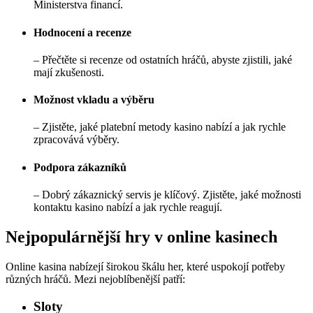
Ministerstva financí.
Hodnocení a recenze
– Přečtěte si recenze od ostatních hráčů, abyste zjistili, jaké
mají zkušenosti.
Možnost vkladu a výběru
– Zjistěte, jaké platební metody kasino nabízí a jak rychle
zpracovává výběry.
Podpora zákazníků
– Dobrý zákaznický servis je klíčový. Zjistěte, jaké možnosti
kontaktu kasino nabízí a jak rychle reagují.
Nejpopulárnější hry v online kasinech
Online kasina nabízejí širokou škálu her, které uspokojí potřeby
různých hráčů. Mezi nejoblíbenější patří:
Sloty