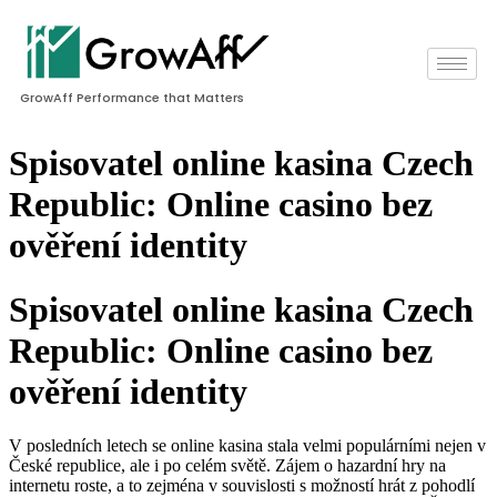
GrowAff Performance that Matters
Spisovatel online kasina Czech
Republic: Online casino bez
ověření identity
Spisovatel online kasina Czech
Republic: Online casino bez
ověření identity
V posledních letech se online kasina stala velmi populárními nejen v
České republice, ale i po celém světě. Zájem o hazardní hry na
internetu roste, a to zejména v souvislosti s možností hrát z pohodlí