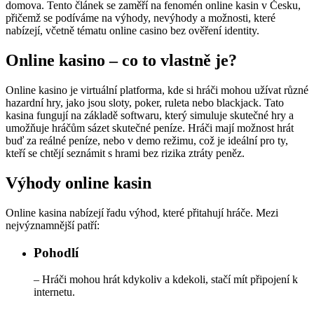
domova. Tento článek se zaměří na fenomén online kasin v Česku,
přičemž se podíváme na výhody, nevýhody a možnosti, které
nabízejí, včetně tématu online casino bez ověření identity.
Online kasino – co to vlastně je?
Online kasino je virtuální platforma, kde si hráči mohou užívat různé
hazardní hry, jako jsou sloty, poker, ruleta nebo blackjack. Tato
kasina fungují na základě softwaru, který simuluje skutečné hry a
umožňuje hráčům sázet skutečné peníze. Hráči mají možnost hrát
buď za reálné peníze, nebo v demo režimu, což je ideální pro ty,
kteří se chtějí seznámit s hrami bez rizika ztráty peněz.
Výhody online kasin
Online kasina nabízejí řadu výhod, které přitahují hráče. Mezi
nejvýznamnější patří:
Pohodlí
– Hráči mohou hrát kdykoliv a kdekoli, stačí mít připojení k
internetu.