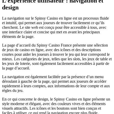
L’expérience utilisateur : navigation et
design
La navigation sur le Spinsy Casino en ligne est un processus fluide
et intuitif, qui permet aux joueurs de trouver facilement ce qu’ils
cherchent. Le site web est conçu pour être accessible à tous, avec
une interface claire et concise qui met en avant les principaux
éléments de la page.
La page d’accueil du Spinsy Casino France présente une sélection
de jeux de casino en ligne, avec des icônes et des descriptions
courtes pour aider les joueurs à trouver le jeu qui leur correspond le
mieux. Les catégories de jeux, telles que les slots, les jeux de table et
les jeux de loterie, sont également facilement accessibles à partir de
la page d’accueil.
La navigation est également facilitée par la présence d’un menu
déroulant à gauche de la page, qui permet aux joueurs de accéder
rapidement à leurs comptes, aux informations de leur compte et aux
règles du jeu.
En ce qui concerne le design, le Spinsy Casino en ligne présente un
style moderne et élégant, avec des couleurs vives et des éléments
visuels attractifs. Les icônes et les boutons sont bien conçus et
faciles à utiliser, ce qui rend la navigation encore plus fluide.