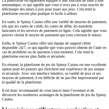
La plateforme est également équipée d’une fonction de mise à jour
automatique, ce qui signifie que vous n’avez pas à vous soucier de
télécharger des mises à jour pour jouer aux jeux. Cela rend la
plateforme encore plus pratique et facile à utiliser.
En outre, le Spinsy Casino offre une variété de moyens de paiement,
tels que les cartes de crédit, les cartes de débit, les transferts
bancaires et les services de paiement en ligne. Cela signifie que vous
pouvez choisir le moyen de paiement qui vous convient le mieux.
Enfin, le Spinsy Casino offre une équipe de support client
disponible 24/7, ce qui signifie que vous pouvez obtenir de l’aide en
cas de problème ou de question à tout moment. Cela rend la
plateforme encore plus fiable et sécurisée.
En résumé, la plateforme de jeu du Spinsy Casino est une excellente
option pour les joueurs qui cherchent une expérience de jeu unique
et sécurisée. Avec son interface intuitive, sa variété de jeux et ses
moyens de paiement, il est difficile de ne pas être impressionné par
la qualité de la plateforme.
Il est donc recommandé de vous lancer dans l’aventure et de
découvrir les nombreux avantages de la plateforme de jeu du Spinsy
Casino.