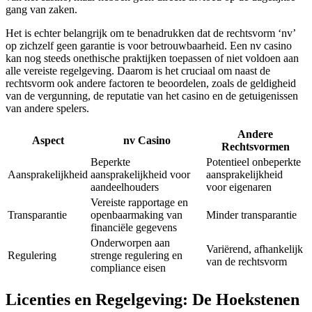
gang van zaken.
Het is echter belangrijk om te benadrukken dat de rechtsvorm ‘nv’
op zichzelf geen garantie is voor betrouwbaarheid. Een nv casino
kan nog steeds onethische praktijken toepassen of niet voldoen aan
alle vereiste regelgeving. Daarom is het cruciaal om naast de
rechtsvorm ook andere factoren te beoordelen, zoals de geldigheid
van de vergunning, de reputatie van het casino en de getuigenissen
van andere spelers.
Andere
Aspect
nv Casino
Rechtsvormen
Beperkte
Potentieel onbeperkte
Aansprakelijkheid
aansprakelijkheid voor
aansprakelijkheid
aandeelhouders
voor eigenaren
Vereiste rapportage en
Transparantie
openbaarmaking van
Minder transparantie
financiële gegevens
Onderworpen aan
Variërend, afhankelijk
Regulering
strenge regulering en
van de rechtsvorm
compliance eisen
Licenties en Regelgeving: De Hoekstenen