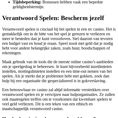
Tijdsbeperking:
Bonussen hebben vaak een beperkte
geldigheidstermijn.
Verantwoord Spelen: Bescherm jezelf
Verantwoord spelen is cruciaal bij het spelen in een nv casino. Het is
gemakkelijk om in de hitte van het spel je grenzen te verliezen en
meer te besteden dan je kunt veroorloven. Stel daarom van tevoren
een budget vast en houd je eraan. Speel nooit met geld dat je nodig
hebt voor andere belangrijke zaken, zoals huur, boodschappen of
rekeningen.
Maak gebruik van de tools die de meeste online casino’s aanbieden
om je speelgedrag te beheersen. Je kunt bijvoorbeeld inzetlimieten
instellen, stortingslimieten instellen en een time-out nemen van het
spelen. Als je merkt dat je problemen hebt met gokken, zoek dan
hulp bij een organisatie die gespecialiseerd is in gokverslaving.
Een betrouwbaar nv casino zal altijd informatie verstrekken over
verantwoord spelen en je verwijzen naar hulporganisaties. Ze zullen
ook maatregelen treffen om te voorkomen dat kwetsbare spelers te
veel geld verliezen. Dit is een teken van een ethisch en
maatschappelijk verantwoord casino.