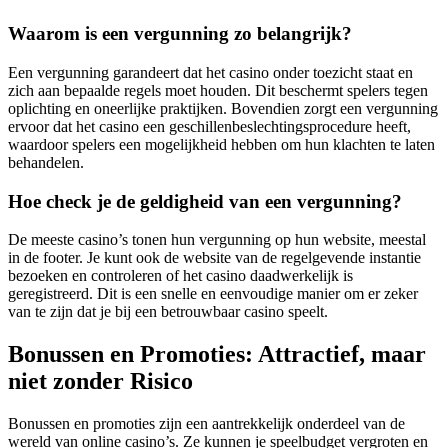
Waarom is een vergunning zo belangrijk?
Een vergunning garandeert dat het casino onder toezicht staat en
zich aan bepaalde regels moet houden. Dit beschermt spelers tegen
oplichting en oneerlijke praktijken. Bovendien zorgt een vergunning
ervoor dat het casino een geschillenbeslechtingsprocedure heeft,
waardoor spelers een mogelijkheid hebben om hun klachten te laten
behandelen.
Hoe check je de geldigheid van een vergunning?
De meeste casino’s tonen hun vergunning op hun website, meestal
in de footer. Je kunt ook de website van de regelgevende instantie
bezoeken en controleren of het casino daadwerkelijk is
geregistreerd. Dit is een snelle en eenvoudige manier om er zeker
van te zijn dat je bij een betrouwbaar casino speelt.
Bonussen en Promoties: Attractief, maar
niet zonder Risico
Bonussen en promoties zijn een aantrekkelijk onderdeel van de
wereld van online casino’s. Ze kunnen je speelbudget vergroten en