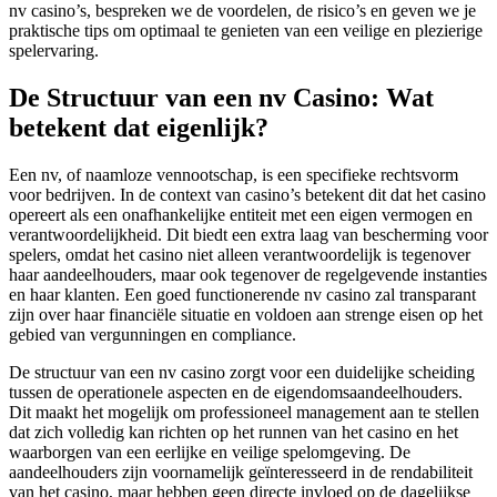
nv casino’s, bespreken we de voordelen, de risico’s en geven we je
praktische tips om optimaal te genieten van een veilige en plezierige
spelervaring.
De Structuur van een nv Casino: Wat
betekent dat eigenlijk?
Een nv, of naamloze vennootschap, is een specifieke rechtsvorm
voor bedrijven. In de context van casino’s betekent dit dat het casino
opereert als een onafhankelijke entiteit met een eigen vermogen en
verantwoordelijkheid. Dit biedt een extra laag van bescherming voor
spelers, omdat het casino niet alleen verantwoordelijk is tegenover
haar aandeelhouders, maar ook tegenover de regelgevende instanties
en haar klanten. Een goed functionerende nv casino zal transparant
zijn over haar financiële situatie en voldoen aan strenge eisen op het
gebied van vergunningen en compliance.
De structuur van een nv casino zorgt voor een duidelijke scheiding
tussen de operationele aspecten en de eigendomsaandeelhouders.
Dit maakt het mogelijk om professioneel management aan te stellen
dat zich volledig kan richten op het runnen van het casino en het
waarborgen van een eerlijke en veilige spelomgeving. De
aandeelhouders zijn voornamelijk geïnteresseerd in de rendabiliteit
van het casino, maar hebben geen directe invloed op de dagelijkse