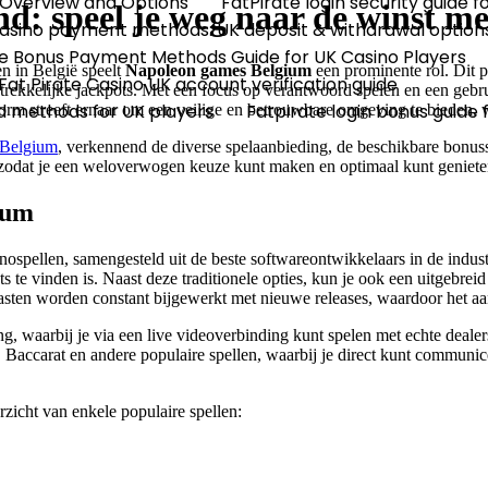
Overview and Options
FatPirate login security guide f
and: speel je weg naar de winst 
Casino payment methods: UK deposit & withdrawal option
te Bonus Payment Methods Guide for UK Casino Players
en in België speelt
Napoleon games Belgium
een prominente rol. Dit p
Fat Pirate Casino UK account verification guide
antrekkelijke jackpots. Met een focus op verantwoord spelen en een geb
nd methods for UK players
Fatpirate login bonus guide 
rm streeft ernaar om een veilige en betrouwbare omgeving te bieden, waa
 Belgium
, verkennend de diverse spelaanbieding, de beschikbare bonuss
zodat je een weloverwogen keuze kunt maken en optimaal kunt genieten
ium
ellen, samengesteld uit de beste softwareontwikkelaars in de industrie
ets te vinden is. Naast deze traditionele opties, kun je ook een uitgeb
ten worden constant bijgewerkt met nieuwe releases, waardoor het aanbod
, waarbij je via een live videoverbinding kunt spelen met echte dealers
k, Baccarat en andere populaire spellen, waarbij je direct kunt communi
zicht van enkele populaire spellen: