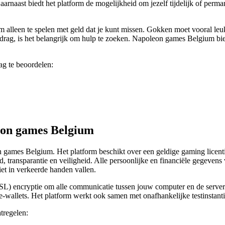
. Daarnaast biedt het platform de mogelijkheid om jezelf tijdelijk of perm
om alleen te spelen met geld dat je kunt missen. Gokken moet vooral leu
gedrag, is het belangrijk om hulp te zoeken. Napoleon games Belgium bied
rag te beoordelen:
eon games Belgium
n games Belgium. Het platform beschikt over een geldige gaming licen
eid, transparantie en veiligheid. Alle persoonlijke en financiële gege
iet in verkeerde handen vallen.
encryptie om alle communicatie tussen jouw computer en de server te 
-wallets. Het platform werkt ook samen met onafhankelijke testinstantie
tregelen: