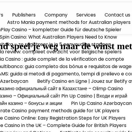
rs
Publishers
Company
Services
Contact us
Astro Mania payment methods for Australian players
lay Casino – kompletter Guide für deutsche Spieler
Spin Casino: What Australian Players Need to Know
and speel je weg naar de winst m
ikitaka – zo registreer je in 5 eenvoudige stappen
a review: compleet overzicht voor Belgische spelers
a Casino : guide complet de la vérification de compte
ultibanco: guia completo dos bónus e requisitos de wage
AAMS: guida ai metodi di pagamento, tempi di prelievo e co
n Azərbaycan
Betify Casino en Ligne | Jouez sur Betify
казино официальный сайт в Казахстане – Olimp Casino
азино – Официальный сайт Pin Up Casino | Входи и играй
йн казино – бонусы и акции
Pin Up Casino Azərbaycan
irate Casino payment methods guide for UK players
e Casino Online: Easy Registration Steps for UK Players
te Casino in the UK – Complete Guide for British Players