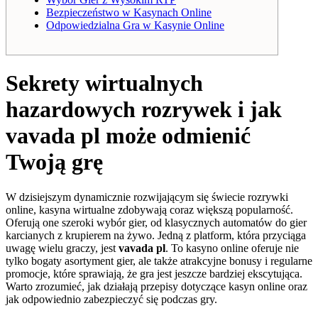
Bezpieczeństwo w Kasynach Online
Odpowiedzialna Gra w Kasynie Online
Sekrety wirtualnych
hazardowych rozrywek i jak
vavada pl może odmienić
Twoją grę
W dzisiejszym dynamicznie rozwijającym się świecie rozrywki
online, kasyna wirtualne zdobywają coraz większą popularność.
Oferują one szeroki wybór gier, od klasycznych automatów do gier
karcianych z krupierem na żywo. Jedną z platform, która przyciąga
uwagę wielu graczy, jest
vavada pl
. To kasyno online oferuje nie
tylko bogaty asortyment gier, ale także atrakcyjne bonusy i regularne
promocje, które sprawiają, że gra jest jeszcze bardziej ekscytująca.
Warto zrozumieć, jak działają przepisy dotyczące kasyn online oraz
jak odpowiednio zabezpieczyć się podczas gry.