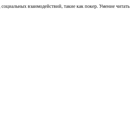
g социальных взаимодействий, такие как покер. Умение читать