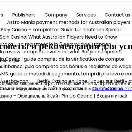
rs
Publishers
Company
Services
Contact us
Astro Mania payment methods for Australian players
lay Casino – kompletter Guide für deutsche Spieler
Spin Casino: What Australian Players Need to Know
советы и рекомендации для ус
ikitaka – zo registreer je in 5 eenvoudige stappen
a review: compleet overzicht voor Belgische spelers
a Casino : guide complet de la vérification de compte
шной игры
ultibanco: guia completo dos bónus e requisitos de wage
AAMS: guida ai metodi di pagamento, tempi di prelievo e co
n Azərbaycan
Betify Casino en Ligne | Jouez sur Betify
ь правила выбранной игры. Независимо от того, играете ли вы 
казино официальный сайт в Казахстане – Olimp Casino
роме того, упомянутая платформа, такая как
https://pokerdom-777
азино – Официальный сайт Pin Up Casino | Входи и играй
йн казино – бонусы и акции
Pin Up Casino Azərbaycan
irate Casino payment methods guide for UK players
e Casino Online: Easy Registration Steps for UK Players
te Casino in the UK – Complete Guide for British Players