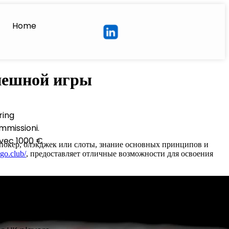
Home
пешной игры
ring
mmissioni.
 avec 1000 €
в покер, блэкджек или слоты, знание основных принципов и
go.club/
, предоставляет отличные возможности для освоения