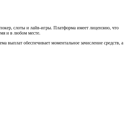
окер, слоты и лайв-игры. Платформа имеет лицензию, что
мя и в любом месте.
ема выплат обеспечивает моментальное зачисление средств, а