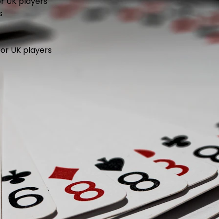
or UK players
s
for UK players