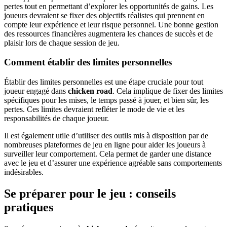
pertes tout en permettant d’explorer les opportunités de gains. Les
joueurs devraient se fixer des objectifs réalistes qui prennent en
compte leur expérience et leur risque personnel. Une bonne gestion
des ressources financières augmentera les chances de succès et de
plaisir lors de chaque session de jeu.
Comment établir des limites personnelles
Établir des limites personnelles est une étape cruciale pour tout
joueur engagé dans
chicken road
. Cela implique de fixer des limites
spécifiques pour les mises, le temps passé à jouer, et bien sûr, les
pertes. Ces limites devraient refléter le mode de vie et les
responsabilités de chaque joueur.
Il est également utile d’utiliser des outils mis à disposition par de
nombreuses plateformes de jeu en ligne pour aider les joueurs à
surveiller leur comportement. Cela permet de garder une distance
avec le jeu et d’assurer une expérience agréable sans comportements
indésirables.
Se préparer pour le jeu : conseils
pratiques