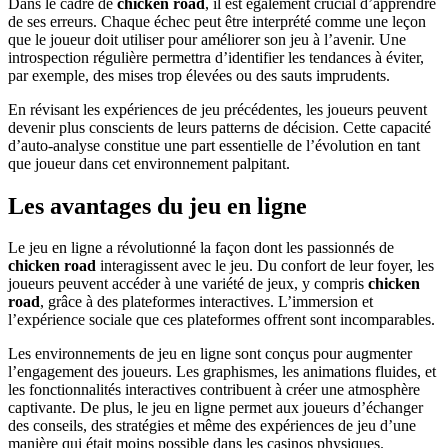
Dans le cadre de
chicken road
, il est également crucial d’apprendre
de ses erreurs. Chaque échec peut être interprété comme une leçon
que le joueur doit utiliser pour améliorer son jeu à l’avenir. Une
introspection régulière permettra d’identifier les tendances à éviter,
par exemple, des mises trop élevées ou des sauts imprudents.
En révisant les expériences de jeu précédentes, les joueurs peuvent
devenir plus conscients de leurs patterns de décision. Cette capacité
d’auto-analyse constitue une part essentielle de l’évolution en tant
que joueur dans cet environnement palpitant.
Les avantages du jeu en ligne
Le jeu en ligne a révolutionné la façon dont les passionnés de
chicken road
interagissent avec le jeu. Du confort de leur foyer, les
joueurs peuvent accéder à une variété de jeux, y compris
chicken
road
, grâce à des plateformes interactives. L’immersion et
l’expérience sociale que ces plateformes offrent sont incomparables.
Les environnements de jeu en ligne sont conçus pour augmenter
l’engagement des joueurs. Les graphismes, les animations fluides, et
les fonctionnalités interactives contribuent à créer une atmosphère
captivante. De plus, le jeu en ligne permet aux joueurs d’échanger
des conseils, des stratégies et même des expériences de jeu d’une
manière qui était moins possible dans les casinos physiques.