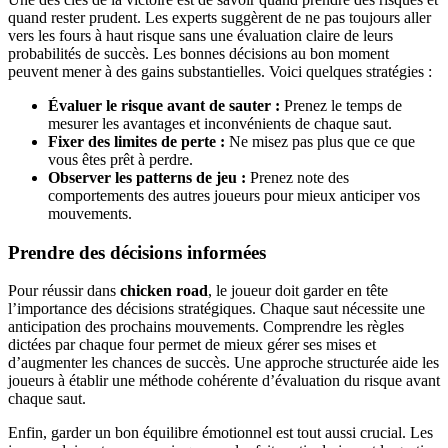
quand rester prudent. Les experts suggèrent de ne pas toujours aller
vers les fours à haut risque sans une évaluation claire de leurs
probabilités de succès. Les bonnes décisions au bon moment
peuvent mener à des gains substantielles. Voici quelques stratégies :
Évaluer le risque avant de sauter :
Prenez le temps de
mesurer les avantages et inconvénients de chaque saut.
Fixer des limites de perte :
Ne misez pas plus que ce que
vous êtes prêt à perdre.
Observer les patterns de jeu :
Prenez note des
comportements des autres joueurs pour mieux anticiper vos
mouvements.
Prendre des décisions informées
Pour réussir dans
chicken road
, le joueur doit garder en tête
l’importance des décisions stratégiques. Chaque saut nécessite une
anticipation des prochains mouvements. Comprendre les règles
dictées par chaque four permet de mieux gérer ses mises et
d’augmenter les chances de succès. Une approche structurée aide les
joueurs à établir une méthode cohérente d’évaluation du risque avant
chaque saut.
Enfin, garder un bon équilibre émotionnel est tout aussi crucial. Les