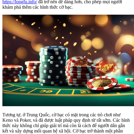
https://longfu.info/
đã trở nên dễ dàng hơn, cho phép mọi người
khám phá thêm các hình thức cờ bạc.
Tương tự, ở Trung Quốc, cờ bạc có mặt trong các trò chơi như
Keno và Poker, và đã được luật pháp quy định từ rất sớm. Các hình
thức này không chỉ giúp giải trí mà còn là cách để người dân gắn
kết và xây dựng mối quan hệ xã hội. Cờ bạc trở thành một phần