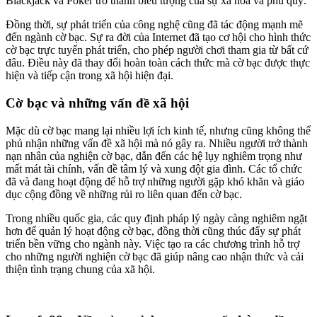
Blackjack và Poker trở thành biểu tượng của sự xa hoa và phú quý.
Đồng thời, sự phát triển của công nghệ cũng đã tác động mạnh mẽ
đến ngành cờ bạc. Sự ra đời của Internet đã tạo cơ hội cho hình thức
cờ bạc trực tuyến phát triển, cho phép người chơi tham gia từ bất cứ
đâu. Điều này đã thay đổi hoàn toàn cách thức mà cờ bạc được thực
hiện và tiếp cận trong xã hội hiện đại.
Cờ bạc và những vấn đề xã hội
Mặc dù cờ bạc mang lại nhiều lợi ích kinh tế, nhưng cũng không thể
phủ nhận những vấn đề xã hội mà nó gây ra. Nhiều người trở thành
nạn nhân của nghiện cờ bạc, dẫn đến các hệ lụy nghiêm trọng như
mất mát tài chính, vấn đề tâm lý và xung đột gia đình. Các tổ chức
đã và đang hoạt động để hỗ trợ những người gặp khó khăn và giáo
dục cộng đồng về những rủi ro liên quan đến cờ bạc.
Trong nhiều quốc gia, các quy định pháp lý ngày càng nghiêm ngặt
hơn để quản lý hoạt động cờ bạc, đồng thời cũng thúc đẩy sự phát
triển bền vững cho ngành này. Việc tạo ra các chương trình hỗ trợ
cho những người nghiện cờ bạc đã giúp nâng cao nhận thức và cải
thiện tình trạng chung của xã hội.