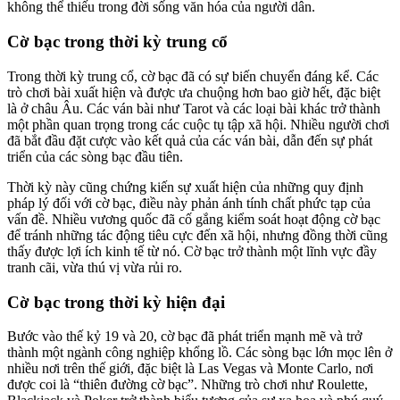
không thể thiếu trong đời sống văn hóa của người dân.
Cờ bạc trong thời kỳ trung cổ
Trong thời kỳ trung cổ, cờ bạc đã có sự biến chuyển đáng kể. Các
trò chơi bài xuất hiện và được ưa chuộng hơn bao giờ hết, đặc biệt
là ở châu Âu. Các ván bài như Tarot và các loại bài khác trở thành
một phần quan trọng trong các cuộc tụ tập xã hội. Nhiều người chơi
đã bắt đầu đặt cược vào kết quả của các ván bài, dẫn đến sự phát
triển của các sòng bạc đầu tiên.
Thời kỳ này cũng chứng kiến sự xuất hiện của những quy định
pháp lý đối với cờ bạc, điều này phản ánh tính chất phức tạp của
vấn đề. Nhiều vương quốc đã cố gắng kiểm soát hoạt động cờ bạc
để tránh những tác động tiêu cực đến xã hội, nhưng đồng thời cũng
thấy được lợi ích kinh tế từ nó. Cờ bạc trở thành một lĩnh vực đầy
tranh cãi, vừa thú vị vừa rủi ro.
Cờ bạc trong thời kỳ hiện đại
Bước vào thế kỷ 19 và 20, cờ bạc đã phát triển mạnh mẽ và trở
thành một ngành công nghiệp khổng lồ. Các sòng bạc lớn mọc lên ở
nhiều nơi trên thế giới, đặc biệt là Las Vegas và Monte Carlo, nơi
được coi là “thiên đường cờ bạc”. Những trò chơi như Roulette,