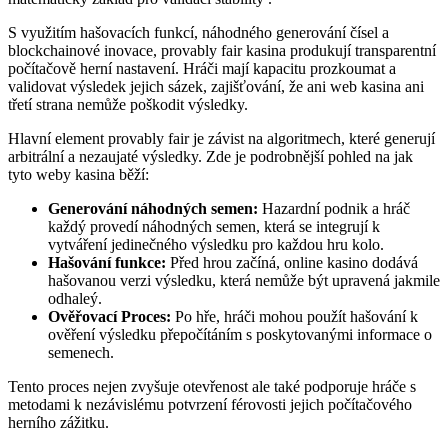
S využitím hašovacích funkcí, náhodného generování čísel a
blockchainové inovace, provably fair kasina produkují transparentní
počítačově herní nastavení. Hráči mají kapacitu prozkoumat a
validovat výsledek jejich sázek, zajišťování, že ani web kasina ani
třetí strana nemůže poškodit výsledky.
Hlavní element provably fair je závist na algoritmech, které generují
arbitrální a nezaujaté výsledky. Zde je podrobnější pohled na jak
tyto weby kasina běží:
Generování náhodných semen:
Hazardní podnik a hráč
každý provedí náhodných semen, která se integrují k
vytváření jedinečného výsledku pro každou hru kolo.
Hašování funkce:
Před hrou začíná, online kasino dodává
hašovanou verzi výsledku, která nemůže být upravená jakmile
odhaleý.
Ověřovací Proces:
Po hře, hráči mohou použít hašování k
ověření výsledku přepočítáním s poskytovanými informace o
semenech.
Tento proces nejen zvyšuje otevřenost ale také podporuje hráče s
metodami k nezávislému potvrzení férovosti jejich počítačového
herního zážitku.