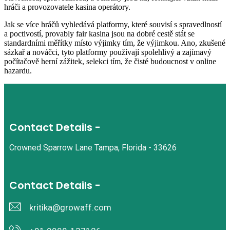
hráči a provozovatele kasina operátory.
Jak se více hráčů vyhledává platformy, které souvisí s spravedlností
a poctivostí, provably fair kasina jsou na dobré cestě stát se
standardními měřítky místo výjimky tím, že výjimkou. Ano, zkušené
sázkař a nováčci, tyto platformy používají spolehlivý a zajímavý
počítačově herní zážitek, selekci tím, že čisté budoucnost v online
hazardu.
Contact Details -
Crowned Sparrow Lane Tampa, Florida - 33626
Contact Details -
kritika@growaff.com