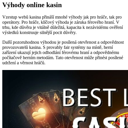
Výhody online kasin
Vzestup webů kasina přináší mnohé výhody jak pro hráče, tak pro
operátory. Pro hráče, klíčový výhoda je záruka férového hraní. V
trhu, kde důvěra je vitálně důležitá, kapacita k nezávislému ověření
výsledků konstruuje silnější pocit důvěry.
Další pozoruhodnou výhodou je posílená otevřenost a odpovědnost
provozovatelů kasina. S provably fair systémy na místě, herní
zařízení ukazují jejich odhodlání férovému hraní a odpovědnému
počítačově herním metodám. Tato otevřenost může přinést posílené
udržení a věrnost hráčů.