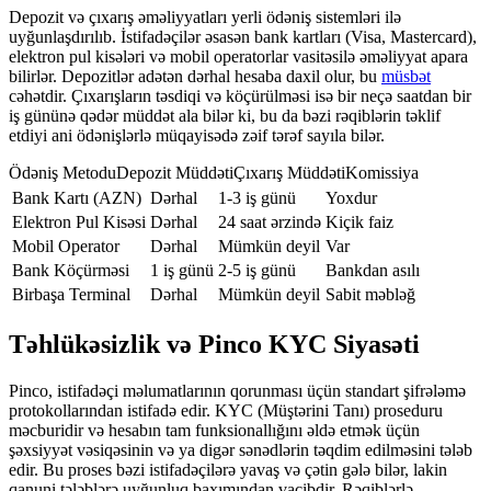
Depozit və çıxarış əməliyyatları yerli ödəniş sistemləri ilə
uyğunlaşdırılıb. İstifadəçilər əsasən bank kartları (Visa, Mastercard),
elektron pul kisələri və mobil operatorlar vasitəsilə əməliyyat apara
bilirlər. Depozitlər adətən dərhal hesaba daxil olur, bu
müsbət
cəhətdir. Çıxarışların təsdiqi və köçürülməsi isə bir neçə saatdan bir
iş gününə qədər müddət ala bilər ki, bu da bəzi rəqiblərin təklif
etdiyi ani ödənişlərlə müqayisədə zəif tərəf sayıla bilər.
Ödəniş MetoduDepozit MüddətiÇıxarış MüddətiKomissiya
Bank Kartı (AZN)
Dərhal
1-3 iş günü
Yoxdur
Elektron Pul Kisəsi
Dərhal
24 saat ərzində
Kiçik faiz
Mobil Operator
Dərhal
Mümkün deyil
Var
Bank Köçürməsi
1 iş günü
2-5 iş günü
Bankdan asılı
Birbaşa Terminal
Dərhal
Mümkün deyil
Sabit məbləğ
Təhlükəsizlik və Pinco KYC Siyasəti
Pinco, istifadəçi məlumatlarının qorunması üçün standart şifrələmə
protokollarından istifadə edir. KYC (Müştərini Tanı) proseduru
məcburidir və hesabın tam funksionallığını əldə etmək üçün
şəxsiyyət vəsiqəsinin və ya digər sənədlərin təqdim edilməsini tələb
edir. Bu proses bəzi istifadəçilərə yavaş və çətin gələ bilər, lakin
qanuni tələblərə uyğunluq baxımından vacibdir. Rəqiblərlə