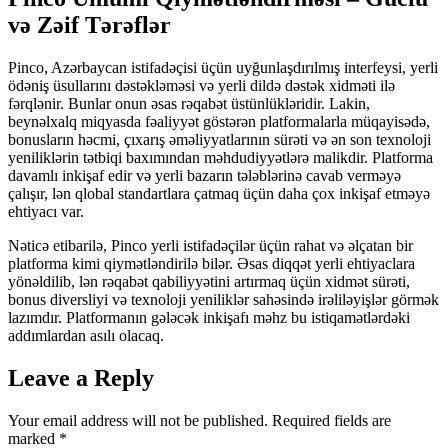
və Zəif Tərəflər
Pinco, Azərbaycan istifadəçisi üçün uyğunlaşdırılmış interfeysi, yerli
ödəniş üsullarını dəstəkləməsi və yerli dildə dəstək xidməti ilə
fərqlənir. Bunlar onun əsas rəqabət üstünlükləridir. Lakin,
beynəlxalq miqyasda fəaliyyət göstərən platformalarla müqayisədə,
bonusların həcmi, çıxarış əməliyyatlarının sürəti və ən son texnoloji
yeniliklərin tətbiqi baxımından məhdudiyyətlərə malikdir. Platforma
davamlı inkişaf edir və yerli bazarın tələblərinə cavab verməyə
çalışır, lən qlobal standartlara çatmaq üçün daha çox inkişaf etməyə
ehtiyacı var.
Nəticə etibarilə, Pinco yerli istifadəçilər üçün rahat və əlçatan bir
platforma kimi qiymətləndirilə bilər. Əsas diqqət yerli ehtiyaclara
yönəldilib, lən rəqabət qabiliyyətini artırmaq üçün xidmət sürəti,
bonus diversliyi və texnoloji yeniliklər sahəsində irəliləyişlər görmək
lazımdır. Platformanın gələcək inkişafı məhz bu istiqamətlərdəki
addımlardan asılı olacaq.
Leave a Reply
Your email address will not be published.
Required fields are
marked
*