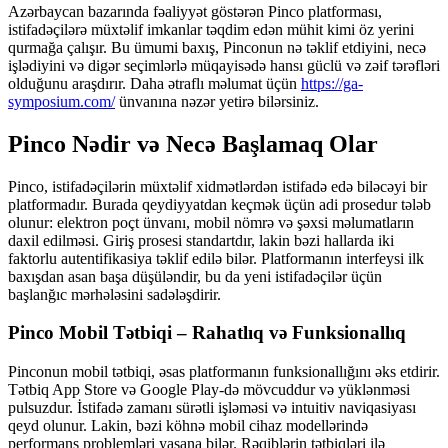
Azərbaycan bazarında fəaliyyət göstərən Pinco platforması,
istifadəçilərə müxtəlif imkanlar təqdim edən mühit kimi öz yerini
qurmağa çalışır. Bu ümumi baxış, Pinconun nə təklif etdiyini, necə
işlədiyini və digər seçimlərlə müqayisədə hansı güclü və zəif tərəfləri
olduğunu araşdırır. Daha ətraflı məlumat üçün
https://ga-
symposium.com/
ünvanına nəzər yetirə bilərsiniz.
Pinco Nədir və Necə Başlamaq Olar
Pinco, istifadəçilərin müxtəlif xidmətlərdən istifadə edə biləcəyi bir
platformadır. Burada qeydiyyatdan keçmək üçün adi prosedur tələb
olunur: elektron poçt ünvanı, mobil nömrə və şəxsi məlumatların
daxil edilməsi. Giriş prosesi standartdır, lakin bəzi hallarda iki
faktorlu autentifikasiya təklif edilə bilər. Platformanın interfeysi ilk
baxışdan asan başa düşüləndir, bu da yeni istifadəçilər üçün
başlanğıc mərhələsini sadələşdirir.
Pinco Mobil Tətbiqi – Rahatlıq və Funksionallıq
Pinconun mobil tətbiqi, əsas platformanın funksionallığını əks etdirir.
Tətbiq App Store və Google Play-də mövcuddur və yüklənməsi
pulsuzdur. İstifadə zamanı sürətli işləməsi və intuitiv naviqasiyası
qeyd olunur. Lakin, bəzi köhnə mobil cihaz modellərində
performans problemləri yaşana bilər. Rəqiblərin tətbiqləri ilə