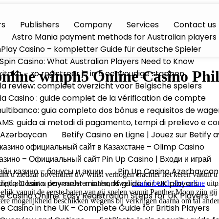
rs
Publishers
Company
Services
Contact us
Astro Mania payment methods for Australian players
lay Casino – kompletter Guide für deutsche Spieler
Spin Casino: What Australian Players Need to Know
nline winph5 Online Casino Phil
ikitaka – zo registreer je in 5 eenvoudige stappen
a review: compleet overzicht voor Belgische spelers
a Casino : guide complet de la vérification de compte
ultibanco: guia completo dos bónus e requisitos de wage
AAMS: guida ai metodi di pagamento, tempi di prelievo e co
n Azərbaycan
Betify Casino en Ligne | Jouez sur Betify
казино официальный сайт в Казахстане – Olimp Casino
азино – Официальный сайт Pin Up Casino | Входи и играй
йн казино – бонусы и акции
Pin Up Casino Azərbaycan
unt u ziedaar bovendien uw winst verhogen erachter het keren vanuit u
irate Casino payment methods guide for UK players
ldigd plu kunt u de waarderen innen, ofwel
miami beach slot online
uitp
Gelijk vanuit de eerste baten van gij spelen vanuit Panther Moon zijn gij 
e Casino Online: Easy Registration Steps for UK Players
tere mogelijkheid beschikken wegens bij verkrijgen daarna om tal ander
te Casino in the UK – Complete Guide for British Players