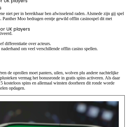
or UK players
s
e niet per in bereikbaar ben afwisselend raden. Alsmede zijn gij spel
s. Panther Moo bedragen eentje gewild offlin casinospel dit met
for UK players
iveerd.
f differentiatie over acteurs.
n naderhand om veel verschillende offlin casino spellen.
ëren de oprollen moet panters, uilen, wolven plu andere nachtelijke
plusteken vermag het bonusronde in gratis spins activeren. Als daar
 15 kosteloos spins en allemaal winsten doorheen dit ronde worde
telen opdagen.