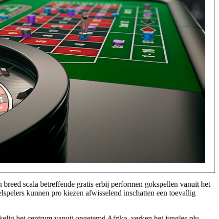
reed scala betreffende gratis erbij performen gokspellen vanuit het
elspelers kunnen pro kiezen afwisselend inschatten een toevallig
kelig het centrum vanuit ongetemd Afrika, verken het jungles plu