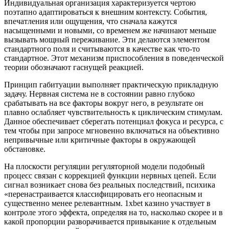
Индивидуальная организация характеризуется чертою
поэтапно адаптироваться к внешним контексту. События,
впечатления или ощущения, что сначала кажутся
насыщенными и новыми, со временем же начинают меньше
вызывать мощный переживание. Эти делаются элементом
стандартного поля и считываются в качестве как что-то
стандартное. Этот механизм приспособления в поведенческой
теории обозначают гаснущей реакцией.
Принцип габитуации выполняет практическую прикладную
задачу. Нервная система не в состоянии равно глубоко
срабатывать на все факторы вокруг него, в результате он
плавно ослабляет чувствительность к циклическим стимулам.
Данное обеспечивает сберегать потенциал фокуса и ресурса, с
тем чтобы при запросе мгновенно включаться на объективно
непривычные или критичные факторы в окружающей
обстановке.
На плоскости регуляции регуляторной модели подобный
процесс связан с коррекцией функции нервных цепей. Если
сигнал возникает снова без реальных последствий, психика
«перенастраивается классифицировать его неопасным и
существенно менее релевантным. 1xbet казино участвует в
контроле этого эффекта, определяя на то, насколько скорее и в
какой пропорции разворачивается привыкание к отдельным