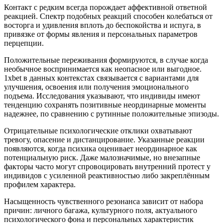
Контакт с редким всегда порождает аффективной ответной
реакцией. Спектр подобных реакций способен колебаться от
восторга и удивления вплоть до беспокойства и испуга, в
привязке от формы явления и персональных параметров
перцепции.
Положительные переживания формируются, в случае когда
необычное воспринимается как неопасное или выгодное.
1xbet в данных контекстах связывается с вариантами для
улучшения, освоения или получения эмоционального
подъема. Исследования указывают, что индивиды имеют
тенденцию сохранять позитивные неординарные моменты
надежнее, по сравнению с рутинные положительные эпизоды.
Отрицательные психологические отклики охватывают
тревогу, опасение и дистанцирование. Указанные реакции
появляются, когда психика оценивает неординарное как
потенциальную риск. Даже малозначимые, но внезапные
факторы часто могут спровоцировать внутренний протест у
индивидов с усиленной реактивностью либо закреплённым
профилем характера.
Насыщенность чувственного резонанса зависит от набора
причин: личного багажа, культурного поля, актуального
психологического фона и персональных характеристик