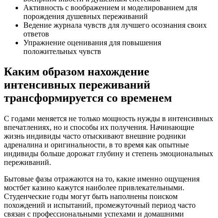
Активность с воображением и моделированием для
порождения душевных переживаний
Ведение журнала чувств для лучшего осознания своих
ответов
Упражнение оценивания для повышения
положительных чувств
Каким образом нахождение
интенсивных переживаний
трансформируется со временем
С годами меняется не только мощность нужды в интенсивных
впечатлениях, но и способы их получения. Начинающие
жизнь индивиды часто отыскивают внешние родники
адреналина и оригинальности, в то время как опытные
индивиды больше дорожат глубину и степень эмоциональных
переживаний.
Бытовые фазы отражаются на то, какие именно ощущения
мостбет казино кажутся наиболее привлекательными.
Студенческие годы могут быть наполнены поиском
похождений и испытаний, промежуточный период часто
связан с профессиональными успехами и домашними