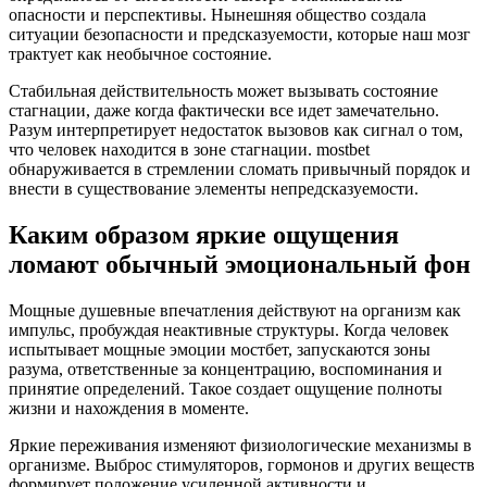
опасности и перспективы. Нынешняя общество создала
ситуации безопасности и предсказуемости, которые наш мозг
трактует как необычное состояние.
Стабильная действительность может вызывать состояние
стагнации, даже когда фактически все идет замечательно.
Разум интерпретирует недостаток вызовов как сигнал о том,
что человек находится в зоне стагнации. mostbet
обнаруживается в стремлении сломать привычный порядок и
внести в существование элементы непредсказуемости.
Каким образом яркие ощущения
ломают обычный эмоциональный фон
Мощные душевные впечатления действуют на организм как
импульс, пробуждая неактивные структуры. Когда человек
испытывает мощные эмоции мостбет, запускаются зоны
разума, ответственные за концентрацию, воспоминания и
принятие определений. Такое создает ощущение полноты
жизни и нахождения в моменте.
Яркие переживания изменяют физиологические механизмы в
организме. Выброс стимуляторов, гормонов и других веществ
формирует положение усиленной активности и