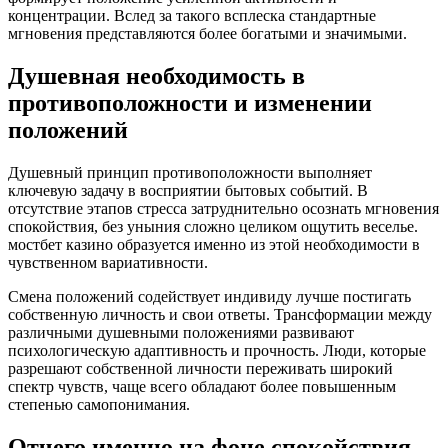
концентрации. Вслед за такого всплеска стандартные
мгновения представляются более богатыми и значимыми.
Душевная необходимость в
противоположности и изменении
положений
Душевный принцип противоположности выполняет
ключевую задачу в восприятии бытовых событий. В
отсутствие этапов стресса затруднительно осознать мгновения
спокойствия, без уныния сложно целиком ощутить веселье.
мостбет казино образуется именно из этой необходимости в
чувственном вариативности.
Смена положений содействует индивиду лучше постигать
собственную личность и свои ответы. Трансформации между
различными душевными положениями развивают
психологическую адаптивность и прочность. Люди, которые
разрешают собственной личности переживать широкий
спектр чувств, чаще всего обладают более повышенным
степенью самопонимания.
Отчего именно на фоне спокойствия