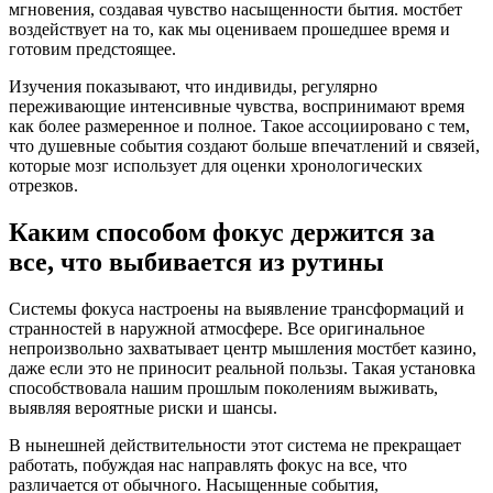
мгновения, создавая чувство насыщенности бытия. мостбет
воздействует на то, как мы оцениваем прошедшее время и
готовим предстоящее.
Изучения показывают, что индивиды, регулярно
переживающие интенсивные чувства, воспринимают время
как более размеренное и полное. Такое ассоциировано с тем,
что душевные события создают больше впечатлений и связей,
которые мозг использует для оценки хронологических
отрезков.
Каким способом фокус держится за
все, что выбивается из рутины
Системы фокуса настроены на выявление трансформаций и
странностей в наружной атмосфере. Все оригинальное
непроизвольно захватывает центр мышления мостбет казино,
даже если это не приносит реальной пользы. Такая установка
способствовала нашим прошлым поколениям выживать,
выявляя вероятные риски и шансы.
В нынешней действительности этот система не прекращает
работать, побуждая нас направлять фокус на все, что
различается от обычного. Насыщенные события,