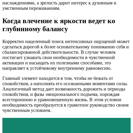
наслаждениями, а зрелость дарит интерес к духовным и
умственным переживаниям.
Когда влечение к яркости ведет ко
глубинному балансу
Корректно нацеленный поиск интенсивных ощущений может
сделаться дорогой к более основательному пониманию себя и
сбалансированной действительности. В случае человек
постигает узнавать свои необходимости в чувственной
активации и насыщать их полезными способами, это
направляет к устойчивому внутреннему равновесию.
Главный элемент находится в том, чтобы не бежать от
спокойствия, а наполнять его осознанными моментами силы.
Аналогичный метод дает возможность дорожить и периоды
спокойствия, и фазы эмоционального подъема, порождая
всестороннюю и уравновешенную жизнь. В этом условии
необходимость преобразуется в грамотное руководство своим
чувственным условием.