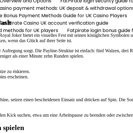
Overview and Options
FatPirate login security guide f
Casino payment methods: UK deposit & withdrawal option
te Bonus Payment Methods Guide for UK Casino Players
lash
Fat Pirate Casino UK account verification guide
nd methods for UK players
Fatpirate login bonus guide 
 Royal Joker bietet ein visuelles Fest mit seinen königlichen Symbolen
en, wenn das Glück auf ihrer Seite ist.
 Aufregung sorgt. Die Payline-Struktur ist einfach: fünf Walzen, drei R
eniger als einer Minute zehn Runden spielen.
ze zu riskieren.
ins erscheinen.
hine, setzen einen bescheidenen Einsatz und drücken auf Spin. Die So
nalen Kick suchen, etwa um eine Arbeitspause zu beenden oder zwisch
 spielen