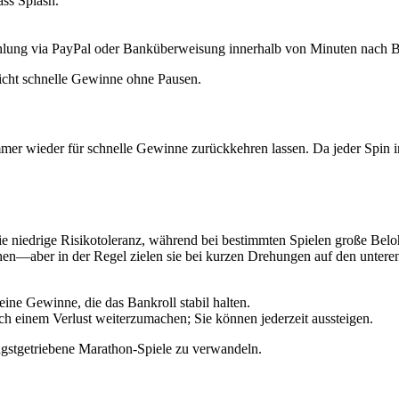
ass Splash.
lung via PayPal oder Banküberweisung innerhalb von Minuten nach Be
licht schnelle Gewinne ohne Pausen.
mmer wieder für schnelle Gewinne zurückkehren lassen. Da jeder Spin 
ie niedrige Risikotoleranz, während bei bestimmten Spielen große Bel
ehen—aber in der Regel zielen sie bei kurzen Drehungen auf den untere
eine Gewinne, die das Bankroll stabil halten.
ch einem Verlust weiterzumachen; Sie können jederzeit aussteigen.
ngstgetriebene Marathon‑Spiele zu verwandeln.