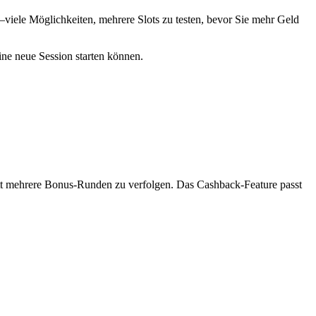
viele Möglichkeiten, mehrere Slots zu testen, bevor Sie mehr Geld
ine neue Session starten können.
tatt mehrere Bonus‑Runden zu verfolgen. Das Cashback-Feature passt