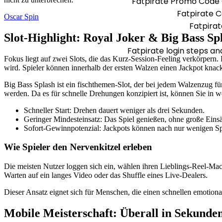
Fatpirate Promo Code 
Fatpirate 
Oscar Spin
Fatpira
Slot-Highlight: Royal Joker & Big Bass Sp
Fatpirate login steps a
Fokus liegt auf zwei Slots, die das Kurz‑Session‑Feeling verkörpern.
wird. Spieler können innerhalb der ersten Walzen einen Jackpot knack
Big Bass Splash ist ein fischthemen‑Slot, der bei jedem Walzenzug für
werden. Da es für schnelle Drehungen konzipiert ist, können Sie in w
Schneller Start: Drehen dauert weniger als drei Sekunden.
Geringer Mindesteinsatz: Das Spiel genießen, ohne große Einsät
Sofort‑Gewinnpotenzial: Jackpots können nach nur wenigen Sp
Wie Spieler den Nervenkitzel erleben
Die meisten Nutzer loggen sich ein, wählen ihren Lieblings‑Reel‑Mac
Warten auf ein langes Video oder das Shuffle eines Live‑Dealers.
Dieser Ansatz eignet sich für Menschen, die einen schnellen emotio
Mobile Meisterschaft: Überall in Sekunden