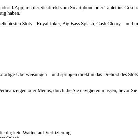
 Android‑App, mit der Sie direkt vom Smartphone oder Tablet ins Gesche
rtig haben.
beliebtesten Slots—Royal Joker, Big Bass Splash, Cash Cleory—und mac
fortige Überweisungen—und springen direkt in das Drehrad des Slots. 
beanzeigen oder Menüs, durch die Sie navigieren müssen, bevor Sie 
tcoin; kein Warten auf Verifizierung.