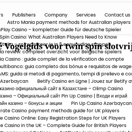
rs
Publishers
Company
Services
Contact us
Astro Mania payment methods for Australian players
lay Casino – kompletter Guide für deutsche Spieler
Spin Casino: What Australian Players Need to Know
 Vogelgids voor twin spin slotvri
ikitaka – zo registreer je in 5 eenvoudige stappen
a review: compleet overzicht voor Belgische spelers
a Casino : guide complet de la vérification de compte
ultibanco: guia completo dos bónus e requisitos de wage
AAMS: guida ai metodi di pagamento, tempi di prelievo e co
n Azərbaycan
Betify Casino en Ligne | Jouez sur Betify
казино официальный сайт в Казахстане – Olimp Casino
азино – Официальный сайт Pin Up Casino | Входи и играй
йн казино – бонусы и акции
Pin Up Casino Azərbaycan
irate Casino payment methods guide for UK players
e Casino Online: Easy Registration Steps for UK Players
te Casino in the UK – Complete Guide for British Players