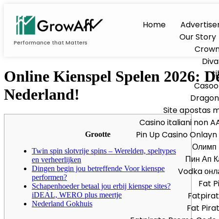
Home
Advertise
Our Story
Performance that Matters
CrownP
Diva
Online Kienspel Spelen 2026: Dé
t
Casool
Nederland!
Dragoni
Site apostas m
Casino italiani non 
Pin Up Casino Onlay
Grootte
Олимп 
Twin spin slotvrije spins – Werelden, speltypes
Пин Ап К
en verheerlijken
Dingen begin jou betreffende Voor kienspe
Vodka онла
performen?
Fat P
Schapenhoeder betaal jou erbij kienspe sites?
Fatpirat
iDEAL, WERO plus meertje
Nederland Gokhuis
Fat Pira