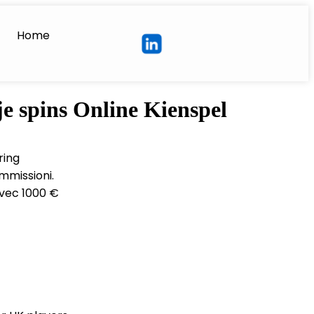
Home
je spins Online Kienspel
ring
mmissioni.
 avec 1000 €