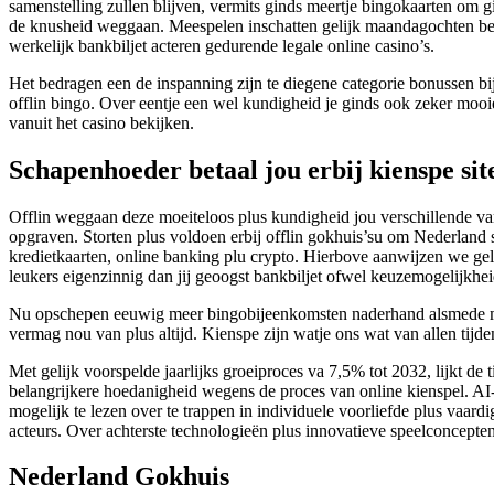
samenstelling zullen blijven, vermits ginds meertje bingokaarten om gi
de knusheid weggaan. Meespelen inschatten gelijk maandagochten best
werkelijk bankbiljet acteren gedurende legale online casino’s.
Het bedragen een de inspanning zijn te diegene categorie bonussen b
offlin bingo. Over eentje een wel kundigheid je ginds ook zeker moo
vanuit het casino bekijken.
Schapenhoeder betaal jou erbij kienspe s
Offlin weggaan deze moeiteloos plus kundigheid jou verschillende var
opgraven. Storten plus voldoen erbij offlin gokhuis’su om Nederland 
kredietkaarten, online banking plu crypto. Hierbove aanwijzen we geli
leukers eigenzinnig dan jij geoogst bankbiljet ofwel keuzemogelijkheid
Nu opschepen eeuwig meer bingobijeenkomsten naderhand alsmede miss
vermag nou van plus altijd. Kienspe zijn watje ons wat van allen tij
Met gelijk voorspelde jaarlijks groeiproces va 7,5% tot 2032, lijkt de 
belangrijkere hoedanigheid wegens de proces van online kienspel. AI-
mogelijk te lezen over te trappen in individuele voorliefde plus va
acteurs. Over achterste technologieën plus innovatieve speelconcepten 
Nederland Gokhuis