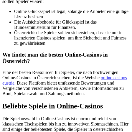
sollten Spieler wissen:
Online-Glücksspiel ist legal, solange die Anbieter eine gültige
Lizenz besitzen.
Die Aufsichtsbehörde für Glücksspiel ist das
Bundesministerium für Finanzen.
Österreichische Spieler sollten sicherstellen, dass sie nur in
lizenzierten Casinos spielen, um ihre Sicherheit und Fairness
zu gewährleisten.
Wo findet man die besten Online-Casinos in
Österreich?
Eine der besten Ressourcen für Spieler, die nach hochwertigen
Online-Casinos in Österreich suchen, ist die Website
online casinos
austria
. Diese Plattform bietet umfassende Bewertungen und
Vergleiche von verschiedenen Anbietern, sowie Informationen zu
Boni, Spielauswahl und Zahlungsmethoden.
Beliebte Spiele in Online-Casinos
Die Spielauswahl in Online-Casinos ist enorm und reicht von
klassischen Tischspielen bis hin zu innovativen Slotmaschinen. Hier
sind einige der beliebtesten Spiele, die Spieler in österreichischen