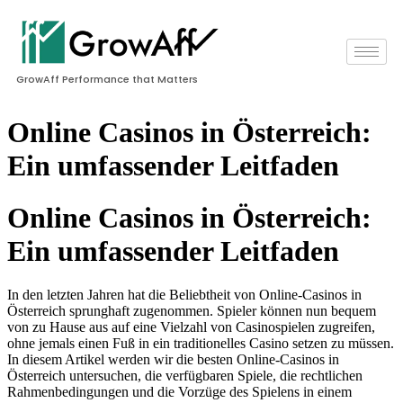
GrowAff Performance that Matters
Online Casinos in Österreich:
Ein umfassender Leitfaden
Online Casinos in Österreich:
Ein umfassender Leitfaden
In den letzten Jahren hat die Beliebtheit von Online-Casinos in
Österreich sprunghaft zugenommen. Spieler können nun bequem
von zu Hause aus auf eine Vielzahl von Casinospielen zugreifen,
ohne jemals einen Fuß in ein traditionelles Casino setzen zu müssen.
In diesem Artikel werden wir die besten Online-Casinos in
Österreich untersuchen, die verfügbaren Spiele, die rechtlichen
Rahmenbedingungen und die Vorzüge des Spielens in einem