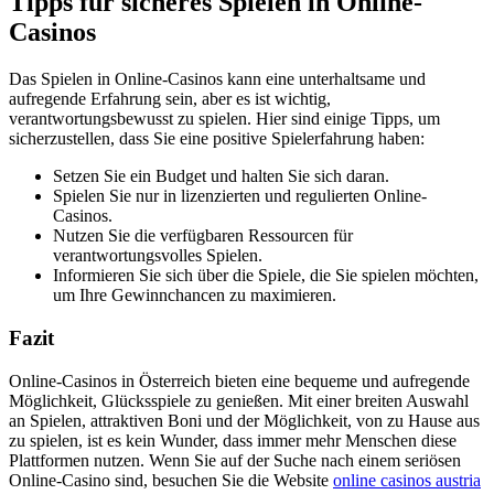
Tipps für sicheres Spielen in Online-
Casinos
Das Spielen in Online-Casinos kann eine unterhaltsame und
aufregende Erfahrung sein, aber es ist wichtig,
verantwortungsbewusst zu spielen. Hier sind einige Tipps, um
sicherzustellen, dass Sie eine positive Spielerfahrung haben:
Setzen Sie ein Budget und halten Sie sich daran.
Spielen Sie nur in lizenzierten und regulierten Online-
Casinos.
Nutzen Sie die verfügbaren Ressourcen für
verantwortungsvolles Spielen.
Informieren Sie sich über die Spiele, die Sie spielen möchten,
um Ihre Gewinnchancen zu maximieren.
Fazit
Online-Casinos in Österreich bieten eine bequeme und aufregende
Möglichkeit, Glücksspiele zu genießen. Mit einer breiten Auswahl
an Spielen, attraktiven Boni und der Möglichkeit, von zu Hause aus
zu spielen, ist es kein Wunder, dass immer mehr Menschen diese
Plattformen nutzen. Wenn Sie auf der Suche nach einem seriösen
Online-Casino sind, besuchen Sie die Website
online casinos austria