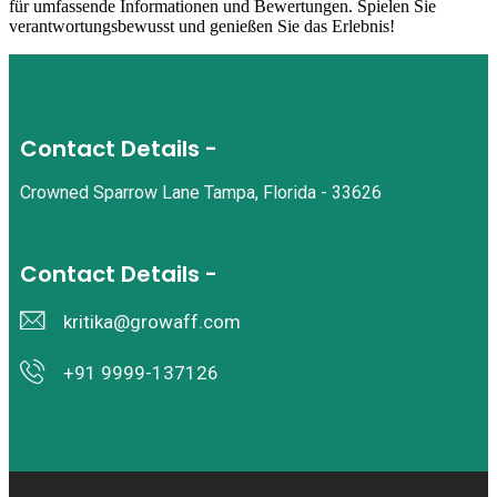
für umfassende Informationen und Bewertungen. Spielen Sie
verantwortungsbewusst und genießen Sie das Erlebnis!
Contact Details -
Crowned Sparrow Lane Tampa, Florida - 33626
Contact Details -
kritika@growaff.com
+91 9999-137126