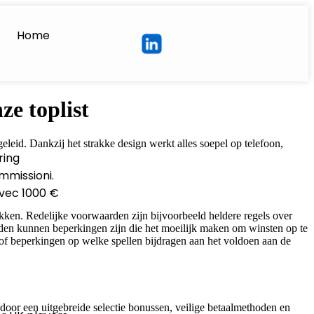
Home
ze toplist
leid. Dankzij het strakke design werkt alles soepel op telefoon,
ring
mmissioni.
 avec 1000 €
okken. Redelijke voorwaarden zijn bijvoorbeeld heldere regels over
rden kunnen beperkingen zijn die het moeilijk maken om winsten op te
 of beperkingen op welke spellen bijdragen aan het voldoen aan de
door een uitgebreide selectie bonussen, veilige betaalmethoden en