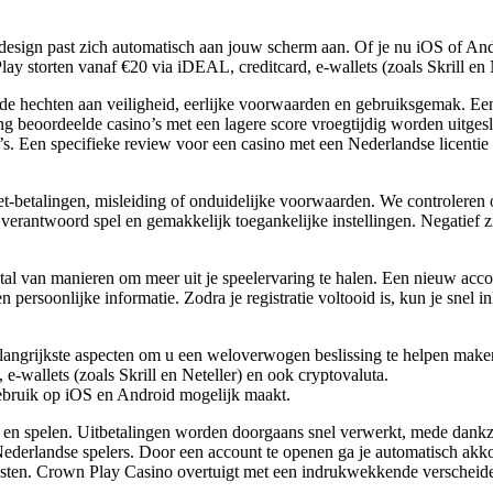
sign past zich automatisch aan jouw scherm aan. Of je nu iOS of Android
Play storten vanaf €20 via iDEAL, creditcard, e-wallets (zoals Skrill en 
rde hechten aan veiligheid, eerlijke voorwaarden en gebruiksgemak. Een 
g beoordeelde casino’s met een lagere score vroegtijdig worden uitgesl
s. Een specifieke review voor een casino met een Nederlandse licentie 
et-betalingen, misleiding of onduidelijke voorwaarden. We controleren
p verantwoord spel en gemakkelijk toegankelijke instellingen. Negatief z
er tal van manieren om meer uit je speelervaring te halen. Een nieuw a
 persoonlijke informatie. Zodra je registratie voltooid is, kun je snel 
elangrijkste aspecten om u een weloverwogen beslissing te helpen make
e-wallets (zoals Skrill en Neteller) en ook cryptovaluta.
ebruik op iOS en Android mogelijk maakt.
ggen en spelen. Uitbetalingen worden doorgaans snel verwerkt, mede da
ederlandse spelers. Door een account te openen ga je automatisch a
insten. Crown Play Casino overtuigt met een indrukwekkende verschei