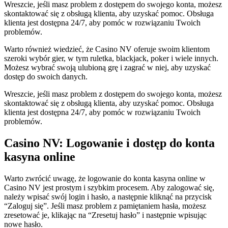
Wreszcie, jeśli masz problem z dostępem do swojego konta, możesz
skontaktować się z obsługą klienta, aby uzyskać pomoc. Obsługa
klienta jest dostępna 24/7, aby pomóc w rozwiązaniu Twoich
problemów.
Warto również wiedzieć, że Casino NV oferuje swoim klientom
szeroki wybór gier, w tym ruletka, blackjack, poker i wiele innych.
Możesz wybrać swoją ulubioną grę i zagrać w niej, aby uzyskać
dostęp do swoich danych.
Wreszcie, jeśli masz problem z dostępem do swojego konta, możesz
skontaktować się z obsługą klienta, aby uzyskać pomoc. Obsługa
klienta jest dostępna 24/7, aby pomóc w rozwiązaniu Twoich
problemów.
Casino NV: Logowanie i dostęp do konta
kasyna online
Warto zwrócić uwagę, że logowanie do konta kasyna online w
Casino NV jest prostym i szybkim procesem. Aby zalogować się,
należy wpisać swój login i hasło, a następnie kliknąć na przycisk
“Zaloguj się”. Jeśli masz problem z pamiętaniem hasła, możesz
zresetować je, klikając na “Zresetuj hasło” i następnie wpisując
nowe hasło.