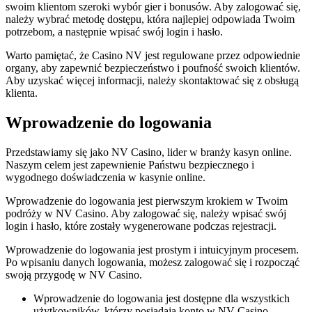
swoim klientom szeroki wybór gier i bonusów. Aby zalogować się,
należy wybrać metodę dostępu, która najlepiej odpowiada Twoim
potrzebom, a następnie wpisać swój login i hasło.
Warto pamiętać, że Casino NV jest regulowane przez odpowiednie
organy, aby zapewnić bezpieczeństwo i poufność swoich klientów.
Aby uzyskać więcej informacji, należy skontaktować się z obsługą
klienta.
Wprowadzenie do logowania
Przedstawiamy się jako NV Casino, lider w branży kasyn online.
Naszym celem jest zapewnienie Państwu bezpiecznego i
wygodnego doświadczenia w kasynie online.
Wprowadzenie do logowania jest pierwszym krokiem w Twoim
podróży w NV Casino. Aby zalogować się, należy wpisać swój
login i hasło, które zostały wygenerowane podczas rejestracji.
Wprowadzenie do logowania jest prostym i intuicyjnym procesem.
Po wpisaniu danych logowania, możesz zalogować się i rozpocząć
swoją przygodę w NV Casino.
Wprowadzenie do logowania jest dostępne dla wszystkich
użytkowników, którzy posiadają konto w NV Casino.