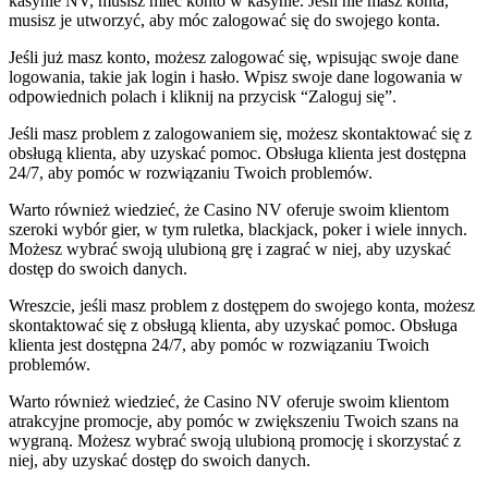
kasynie NV, musisz mieć konto w kasynie. Jeśli nie masz konta,
musisz je utworzyć, aby móc zalogować się do swojego konta.
Jeśli już masz konto, możesz zalogować się, wpisując swoje dane
logowania, takie jak login i hasło. Wpisz swoje dane logowania w
odpowiednich polach i kliknij na przycisk “Zaloguj się”.
Jeśli masz problem z zalogowaniem się, możesz skontaktować się z
obsługą klienta, aby uzyskać pomoc. Obsługa klienta jest dostępna
24/7, aby pomóc w rozwiązaniu Twoich problemów.
Warto również wiedzieć, że Casino NV oferuje swoim klientom
szeroki wybór gier, w tym ruletka, blackjack, poker i wiele innych.
Możesz wybrać swoją ulubioną grę i zagrać w niej, aby uzyskać
dostęp do swoich danych.
Wreszcie, jeśli masz problem z dostępem do swojego konta, możesz
skontaktować się z obsługą klienta, aby uzyskać pomoc. Obsługa
klienta jest dostępna 24/7, aby pomóc w rozwiązaniu Twoich
problemów.
Warto również wiedzieć, że Casino NV oferuje swoim klientom
atrakcyjne promocje, aby pomóc w zwiększeniu Twoich szans na
wygraną. Możesz wybrać swoją ulubioną promocję i skorzystać z
niej, aby uzyskać dostęp do swoich danych.