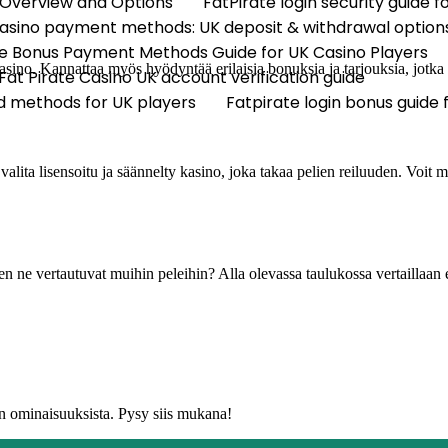
Overview and Options
FatPirate login security guide f
Casino payment methods: UK deposit & withdrawal option
te Bonus Payment Methods Guide for UK Casino Players
kasino. Kannattaa myös hyödyntää erilaisia bonuksia ja tarjouksia, jotka 
Fat Pirate Casino UK account verification guide
nd methods for UK players
Fatpirate login bonus guide 
n valita lisensoitu ja säännelty kasino, joka takaa pelien reiluuden. Voit 
n ne vertautuvat muihin peleihin? Alla olevassa taulukossa vertaillaan 
en ominaisuuksista. Pysy siis mukana!