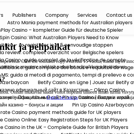
rs
Publishers
Company
Services
Contact us
Astro Mania payment methods for Australian players
lay Casino – kompletter Guide für deutsche Spieler
Spin Casino: What Australian Players Need to Know
nkit ja pelipaikat
ikitaka – zo registreer je in 5 eenvoudige stappen
a review: compleet overzicht voor Belgische spelers
a Casino : guide complet de la vérification de compte
inopeleissä. Olen itse toiminut copywriterina 15 vuotta, mutta myös innok
ultibanco: guia completo dos bónus e requisitos de wage
otiutuksiin ja annamme vinkkejä parhaiden pelipaikkojen löytämiseen.
AAMS: guida ai metodi di pagamento, tempi di prelievo e co
ä?
n Azərbaycan
Betify Casino en Ligne | Jouez sur Betify
казино официальный сайт в Казахстане – Olimp Casino
sinoa. Onhan mukavaa saada voitot nopeasti tililleen ilman turhia viivyt
азино – Официальный сайт Pin Up Casino | Входи и играй
ssaan pelipaikkaa. Alla on
Quick.bet bonus
listattuna muutamia suosittuja
йн казино – бонусы и акции
Pin Up Casino Azərbaycan
irate Casino payment methods guide for UK players
e Casino Online: Easy Registration Steps for UK Players
te Casino in the UK – Complete Guide for British Players